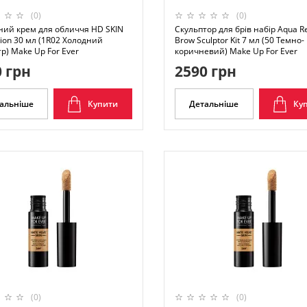
(0)
(0)
ний крем для обличчя HD SKIN
Скульптор для брів набір Aqua Re
ion 30 мл (1R02 Холодний
Brow Sculptor Kit 7 мл (50 Темно-
р) Make Up For Ever
коричневий) Make Up For Ever
 грн
2590 грн
альніше
Купити
Детальніше
Ку
(0)
(0)