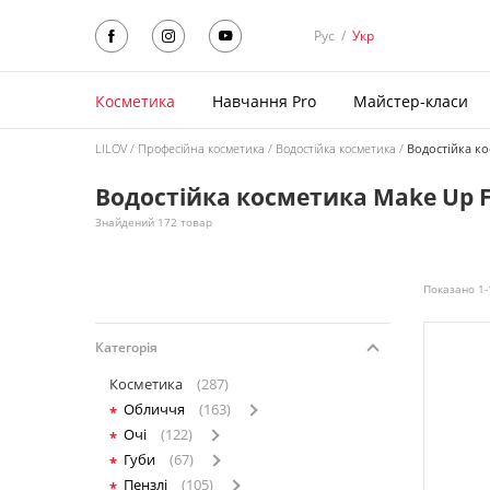
Рус
/
Укр
Косметика
Навчання Pro
Майстер-класи
LILOV
Професійна косметика
Водостійка косметика
Водостійка ко
Водостійка косметика Make Up F
Знайдений 172 товар
Показано 1-
Категорія
Косметика
(287)
Обличчя
(163)
Очі
(122)
Губи
(67)
Пензлі
(105)