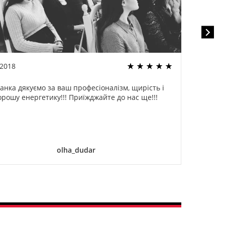
.2018
22.02
анка дякуємо за ваш професіоналізм, щирість і
Спа
орошу енергетику!!! Приїжджайте до нас ще!!!
оди
ог
дели
olha_dudar