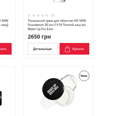
(0)
 SKIN
Тональний крем для обличчя HD SKIN
й мед)
Foundation 30 мл (1Y18 Теплий кеш'ю)
Make Up For Ever
2650 грн
пити
Детальніше
Купити