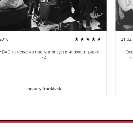
.2018
21.02
 ВАС та чекаємо наступної зустрічі вже в травні
Окс
😘
х
beauty.frankivsk