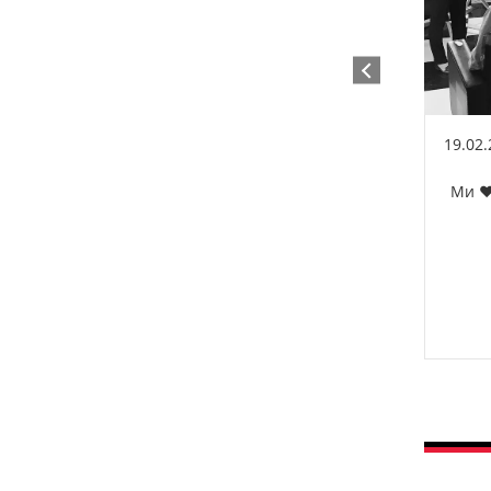
19.02
Ми ❤️