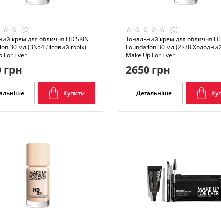
(0)
(0)
ний крем для обличчя HD SKIN
Тональний крем для обличчя HD
ion 30 мл (3N54 Лісовий горіх)
Foundation 30 мл (2R38 Холодни
 For Ever
Make Up For Ever
 грн
2650 грн
альніше
Купити
Детальніше
Ку