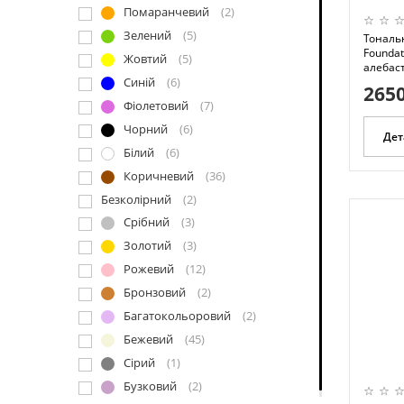
Помаранчевий
(2)
Зелений
(5)
Тональ
Foundat
Жовтий
(5)
алебаст
Синій
(6)
2650
Фіолетовий
(7)
Чорний
(6)
Дет
Білий
(6)
Коричневий
(36)
Безколірний
(2)
Срібний
(3)
Золотий
(3)
Рожевий
(12)
Бронзовий
(2)
Багатокольоровий
(2)
Бежевий
(45)
Сірий
(1)
Бузковий
(2)