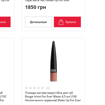
 Up For
Годжі весь час) Make Up For Ever
1850 грн
пити
Детальніше
Купити
(0)
уб
Помада матова водостійка для губ
 (192
Rouge Artist For Ever Matte 4,5 мл (106
For
Нескінченно червонів) Make Up For Ever