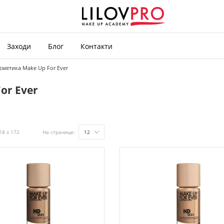
Заходи
Блог
Контакти
сметика Make Up For Ever
or Ever
18 з 172
На странице:
12