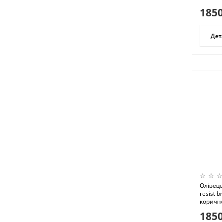
1850
Дет
Олівець
resist b
коричне
1850