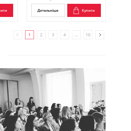
пити
Детальніше
Купити
1
2
3
4
...
10