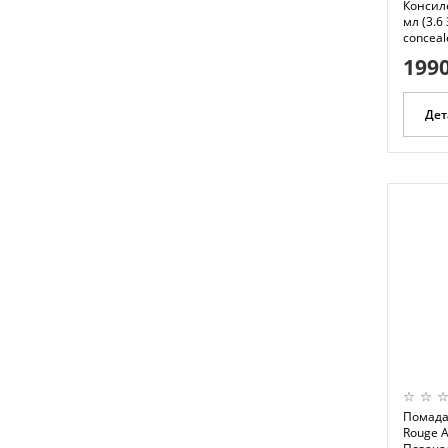
Консил
мл (3.6
conceal
1990
Дет
Помада 
Rouge A