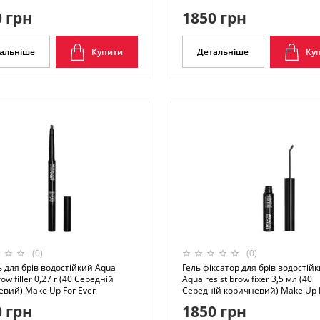
 грн
1850 грн
альніше
Купити
Детальніше
Ку
(0)
(0)
 для брів водостійкий Aqua
Гель фіксатор для брів водостій
row filler 0,27 г (40 Середній
Aqua resist brow fixer 3,5 мл (40
вий) Make Up For Ever
Середній коричневий) Make Up F
 грн
1850 грн