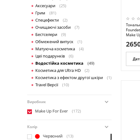
Аксесуари
(25)
Грим
(81)
Спецефекти
(2)
Тональ
Очищаючі засоби
(7)
Foundat
Бестселери
(9)
Make Up
Обмежений випуск
(1)
2650
Матуюча косметика
(4)
Ідеї подарунків
(6)
Дет
Водостійка косметика
(49)
Косметика для Ultra HD
(2)
Косметика з ефектом другої шкіри
(1)
Travel Версії
(10)
Виробник
Make Up For Ever
(172)
Колір
Червоний
(13)