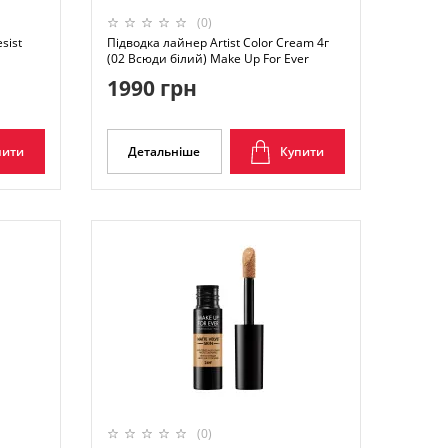
(0)
sist
Підводка лайнер Artist Color Cream 4г
(02 Всюди білий) Make Up For Ever
1990 грн
пити
Детальніше
Купити
(0)