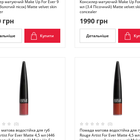
ер матуючий Make Up For Ever 9
Консилер матуючий Make Up For
 Золотий пісок) Matte velvet skin
мл (3.4 Пісочний) Matte velvet sk
er
concealer
 грн
1990 грн
альніше
Купити
Детальніше
Ку
(0)
(0)
матова водостійка для губ
Помада матова водостійка для г
rtist For Ever Matte 4,5 мл (446
Rouge Artist For Ever Matte 4,5 мл