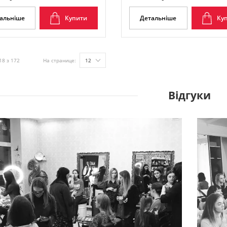
альніше
Купити
Детальніше
Ку
18 з 172
На странице:
12
Відгуки