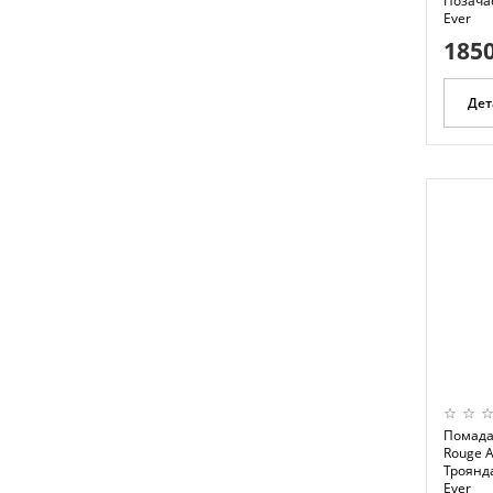
Позача
Ever
1850
Дет
Помада 
Rouge A
Троянда
Ever