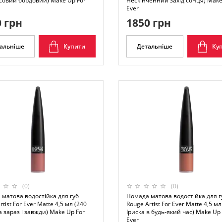
совий бордовий) Make Up For
Нескінченний захід сонця) Make
Ever
 грн
1850 грн
альніше
Купити
Детальніше
Ку
(0)
(0)
матова водостійка для губ
Помада матова водостійка для г
rtist For Ever Matte 4,5 мл (240
Rouge Artist For Ever Matte 4,5 мл
 зараз і завжди) Make Up For
Іриска в будь-який час) Make Up 
Ever