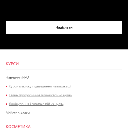
Надіслати
КУРСИ
Навчання PRO
Курси макіяжу підвищення кваліфікації
Стань професійним візажистом «з нуля»
Ламінування і завивка вій «з нуля»
Майстер-класи
КОСМЕТИКА