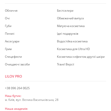
Обличчя
Бестселери
Очі
Обмежений випуск
Губи
Матуюча косметика
Пензлі
Ідеї подарунків
Аксесуари
Водостійка косметика
Грим
Косметика для Ultra HD
Спецефекти
Косметика з ефектом другої шкіри
Очищаючі засоби
Travel Версії
LILOV PRO
+38 096 264 0025
Наш бутик:
м. Київ, вул. Велика Васильківська, 28
Наша академія: