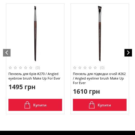
(0)
(0)
Пензель для брів #270 / Angled
Пензель для підводки очей #262
eyebrow brush Make Up For Ever
/ Angled eyeliner brush Make Up
For Ever
1495 грн
1610 грн
Купити
Купити