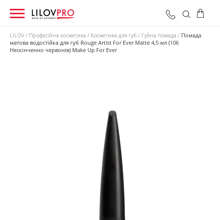
LILOV
Професійна косметика
Косметика для губ
Губна помада
Помада
матова водостійка для губ Rouge Artist For Ever Matte 4,5 мл (106
Нескінченно червонів) Make Up For Ever
0 грн
Оформити замовлення
Разом: