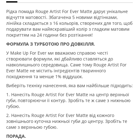
Рідка помада Rouge Artist For Ever Matte дарує унікальне
відчуття матовості. Збагачена 5 новими відтінками,
лінійка складається з 16 кольорів, створених для того, щоб
подарувати вам найяскравіший колір з гладким матовим
покриттям на 24 години без розтікання!
ФОРМУЛА З ТУРБОТОЮ ПРО ДОВКІЛЛЯ.
У Make Up For Ever ми вважаємо справою честі
створювати формули, які дбайливо ставляться до
навколишнього середовища. Саме тому Rouge Artist For
Ever Matte не містить інгредієнтів тваринного
походження та менше 1% віддушок.
Виберіть техніку нанесення, яка вам найбільше підходить:
1. Нанесіть Rouge Artist For Ever Matte на центр верхньої
губи, повторюючи її контур. Зробіть те ж саме з нижньою
губою.
2. Нанесіть Rouge Artist For Ever Matte від кожного
зовнішнього куточка нижньої губи до центру. Зробіть те
саме з верхньою губою.
ПОРАДА.