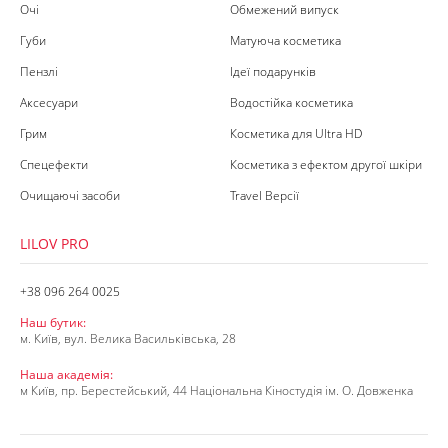
Очі
Обмежений випуск
Губи
Матуюча косметика
Пензлі
Ідеї подарунків
Аксесуари
Водостійка косметика
Грим
Косметика для Ultra HD
Спецефекти
Косметика з ефектом другої шкіри
Очищаючі засоби
Travel Версії
LILOV PRO
+38 096 264 0025
Наш бутик:
м. Київ, вул. Велика Васильківська, 28
Наша академія:
м Київ, пр. Берестейський, 44 Національна Кіностудія ім. О. Довженка