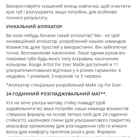
Використовуйте скошений кінець ковпачка, щоб очистити
краї губ і розтушувати, якщо потрібно, для особливо
точного результату.
УНІКАЛЬНИЙ АПЛІКАТОР.
Ви коли-небудь бачили такий аплікатор? Ми - ні! Цей
інноваційний аплікатор, розроблений нашою командою
візажистів, дуже простий у використанні. Він забезпечує
точне, безпомилкове нанесення. Лише одним рухом він
покриває губи будь-якого типу яскравим, насиченим
кольором. Rouge Artist For Ever Matte доступний в 11
ультрапігментованих відтінках у 4 різних гармоніях: 4
нюдових, 1 рожевий, 3 коралові та 3 червоні.
*Аплікатор спеціально розроблений Make Up For Ever.
24-ГОДИННИЙ РОЗГЛАДЖУВАЛЬНИЙ МАТ**.
Хто не хоче ультра-матову, стійку помаду? Щоб
задовольнити всі ваші потреби, наша команда візажистів
створила формулу на основі летких олій (для 24-годинної
стійкості), каолінової глини (для ультраматового покриття),
мікросфер кремнезему (для розгладження губ) та м'якого
воску (для комфорту протягом усього дня). Формула