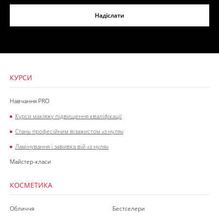
Надіслати
КУРСИ
Навчання PRO
Курси макіяжу підвищення кваліфікації
Стань професійним візажистом «з нуля»
Ламінування і завивка вій «з нуля»
Майстер-класи
КОСМЕТИКА
Обличчя
Бестселери