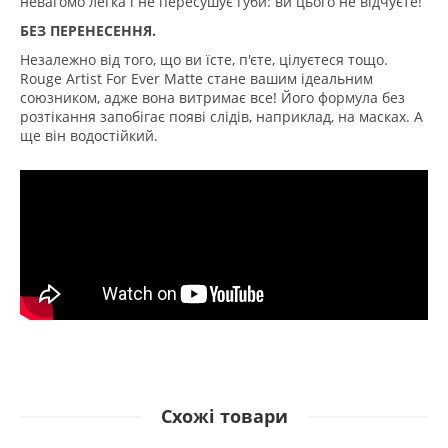
невагомо легка і не пересушує губи: ви цього не відчуєте!
БЕЗ ПЕРЕНЕСЕННЯ.
Незалежно від того, що ви їсте, п'єте, цілуєтеся тощо.
Rouge Artist For Ever Matte стане вашим ідеальним
союзником, адже вона витримає все! Його формула без
розтікання запобігає появі слідів, наприклад, на масках. А
ще він водостійкий.
Схожі товари