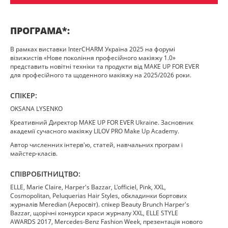
ПРОГРАМА*:
В рамках виставки InterCHARM Україна 2025 на форумі
візижистів «Нове покоління професійного макіяжу 1.0»
представить новітні техніки та продукти від MAKE UP FOR EVER
для професійного та щоденного макіяжу на 2025/2026 роки.
СПІКЕР:
OKSANA LYSENKO
Креативний Директор MAKE UP FOR EVER Ukraine. Засновник
академії сучасного макіяжу LILOV PRO Make Up Academy.
Автор численних інтерв'ю, статей, навчальних програм і
майстер-класів.
СПІВРОБІТНИЦТВО:
ЕLLE, Marie Claire, Harper's Bazzar, L'officiel, Pink, XXL,
Cosmopolitan, Peluquerias Hair Styles, обкладинки бортових
журналів Meredian (Аеросвіт). спікер Beauty Brunch Harper's
Bazzar, щорічні конкурси краси журналу XXL, ELLE STYLE
AWARDS 2017, Mercedes-Benz Fashion Week, презентація нового