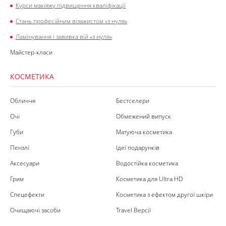
Курси макіяжу підвищення кваліфікації
Стань професійним візажистом «з нуля»
Ламінування і завивка вій «з нуля»
Майстер-класи
КОСМЕТИКА
Обличчя
Бестселери
Очі
Обмежений випуск
Губи
Матуюча косметика
Пензлі
Ідеї подарунків
Аксесуари
Водостійка косметика
Грим
Косметика для Ultra HD
Спецефекти
Косметика з ефектом другої шкіри
Очищаючі засоби
Travel Версії