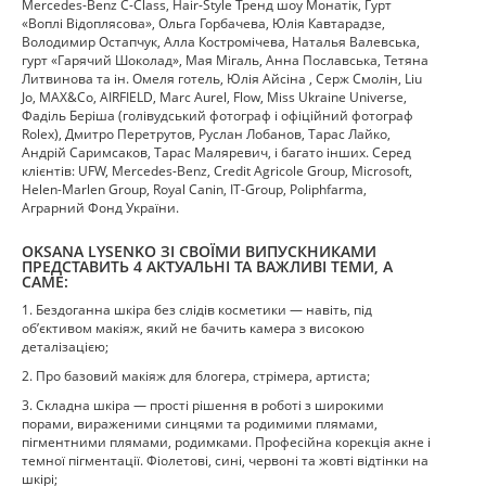
Mercedes-Benz С-Class, Hair-Style Тренд шоу Монатік, Гурт
«Воплі Відоплясова», Ольга Горбачева, Юлія Кавтарадзе,
Володимир Остапчук, Алла Костромічева, Наталья Валевська,
гурт «Гарячий Шоколад», Мая Мігаль, Анна Пославська, Тетяна
Литвинова та ін. Омеля готель, Юлія Айсіна , Серж Смолін, Liu
Jo, MAX&Co, AIRFIELD, Marc Aurel, Flow, Miss Ukraine Universe,
Фаділь Беріша (голівудський фотограф і офіційний фотограф
Rolex), Дмитро Перетрутов, Руслан Лобанов, Тарас Лайко,
Андрій Саримсаков, Тарас Маляревич, і багато інших. Серед
клієнтів: UFW, Merсedes-Benz, Credit Agricole Group, Microsoft,
Helen-Marlen Group, Royal Canin, IT-Group, Poliphfarma,
Аграрний Фонд України.
ОKSANA LYSENKO ЗІ СВОЇМИ ВИПУСКНИКАМИ
ПРЕДСТАВИТЬ 4 АКТУАЛЬНІ ТА ВАЖЛИВІ ТЕМИ, А
САМЕ:
1. Бездоганна шкіра без слідів косметики — навіть, під
обʼєктивом макіяж, який не бачить камера з високою
деталізацією;
2. Про базовий макіяж для блогера, стрімера, артиста;
3. Складна шкіра — прості рішення в роботі з широкими
порами, вираженими синцями та родимими плямами,
пігментними плямами, родимками. Професійна корекція акне і
темної пігментації. Фіолетові, сині, червоні та жовті відтінки на
шкірі;