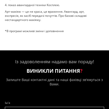
4. показ авангардної техніки Косплею.
Арт-макіяж — це не краса, це враження. Авангард, арт,
експресія, як засіб передачі почуттів. Про базові складові
нестандартного макіяжу.
*В програмі можливі зміни і доповнення
Із задоволенням надамо вам пораду!
ВИНИКЛИ ПИТАННЯ
?
Залиште Ваші контактні дані та наші фахівці зв'яжуться з
Вами.
Ім'я