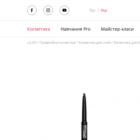
Рус
/
Укр
Косметика
Навчання Pro
Майстер-класи
LILOV
Професійна косметика
Косметика для очей
Косметика для б