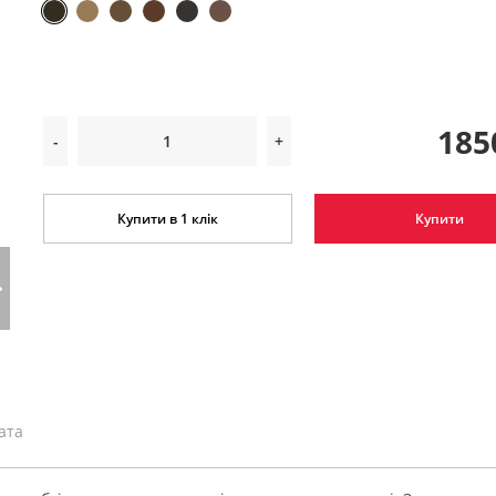
185
-
+
Купити в 1 клік
Купити
ата