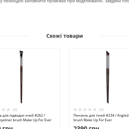
ому необхідно заповнити проміжки при моделюванні. Завдяки пло
Схожі товари
(0)
(0)
 для підводки очей #262 /
Пензель для тіней #234 / Angled
eyeliner brush Make Up For Ever
brush Make Up For Ever
 грн
2390 грн