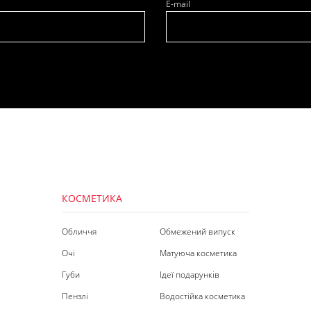
E-mail
КОСМЕТИКА
Обличчя
Обмежений випуск
Очі
Матуюча косметика
Губи
Ідеї подарунків
Пензлі
Водостійка косметика