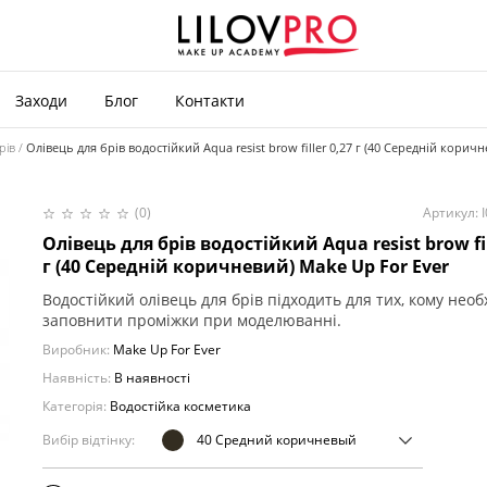
Заходи
Блог
Контакти
рів
Олівець для брів водостійкий Aqua resist brow filler 0,27 г (40 Середній корич
(0)
Артикул: 
Олівець для брів водостійкий Aqua resist brow fil
г (40 Середній коричневий) Make Up For Ever
Водостійкий олівець для брів підходить для тих, кому необ
заповнити проміжки при моделюванні.
Виробник:
Make Up For Ever
Наявність:
В наявності
Категорія:
Водостійка косметика
Вибір відтінку:
40 Средний коричневый