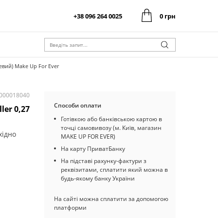
+38 096 264 0025
0 грн
0 грн
Оформити замовлення
Разом:
0 грн
Оформити замовлення
Разом:
невий) Make Up For Ever
I000018040
Способи оплати
ler 0,27
Готівкою або банківською картою в
точці самовивозу (м. Київ, магазин
хідно
MAKE UP FOR EVER)
На карту ПриватБанку
На підставі рахунку-фактури з
реквізитами, сплатити який можна в
будь-якому банку України
На сайті можна сплатити за допомогою
платформи