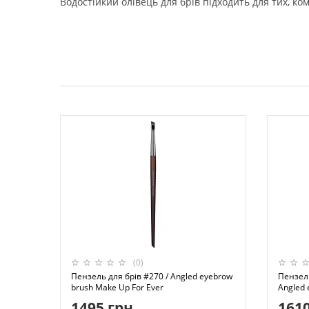
Водостійкий олівець для брів підходить для тих, к
(0)
Пензель для брів #270 / Angled eyebrow
Пензель
brush Make Up For Ever
Angled 
1495 грн
1610