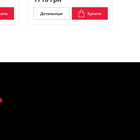
пити
Детальніше
Купити
?