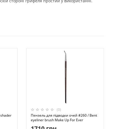
скій стороні грифеля простий у використанні.
(0)
 shader
Пензель для підводки очей #260 / Bent
eyeliner brush Make Up For Ever
1710 грн