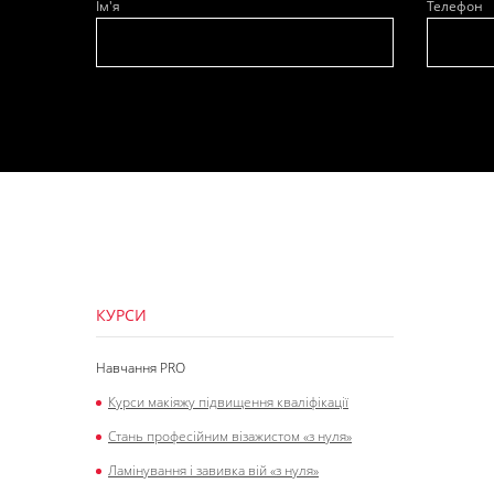
Ім'я
Телефон
КУРСИ
Навчання PRO
Курси макіяжу підвищення кваліфікації
Стань професійним візажистом «з нуля»
Ламінування і завивка вій «з нуля»