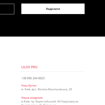
Надіслати
LILOV PRO
+38 096 264 0025
Наш бутик:
м. Київ, вул. Велика Васильківська, 28
Наша академія:
м Київ, пр. Берестейський, 44 Національна