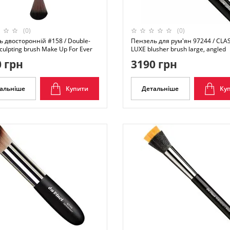
(0)
(0)
 двосторонній #158 / Double-
Пензель для рум'ян 97244 / CLA
culpting brush Make Up For Ever
LUXE blusher brush large, angled
 грн
3190 грн
альніше
Купити
Детальніше
Ку