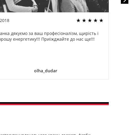
.2018
22.02
анка дякуємо за ваш професіоналізм, щирість і
Спа
орошу енергетику!!! Приїжджайте до нас ще!!!
оди
ог
дели
olha_dudar