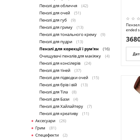
Пензлі для обличчя
(42)
Пензлі для очей
(51)
Пензлі для губ
(9)
Пензель
Пензлі для гриму
(13)
ended s
Пензлі для тонального крему
(9)
3680
Пензлі для пудри
(13)
Пензлі для корекції і рум'ян
(16)
Дет
Очищувачі пензлів для макіяжу
(4)
Пензлі для консілерів
(24)
Пензлі для тіней
(37)
Пензлі для підводки очей
(15)
Пензлі для брів і вій
(13)
Пензлі для Тіла
(8)
Пензлі для Бази
(4)
Пензлі для Хайлайтеру
(7)
Пензлі для креативу
(11)
Аксесуари
(26)
Грим
(81)
Спецефекти
(2)