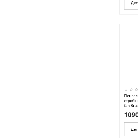
Дет
Пензель
стробін
fan Bru
1090
Дет