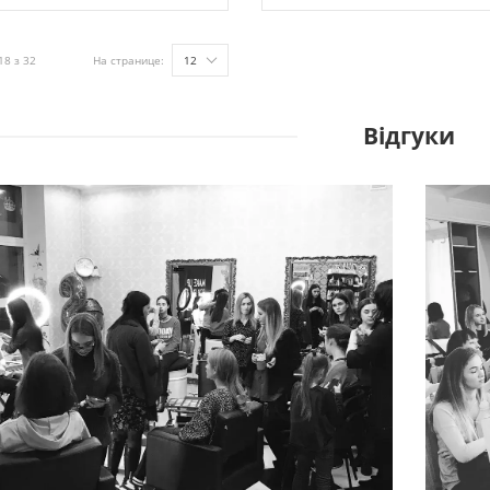
18 з 32
На странице:
12
Відгуки