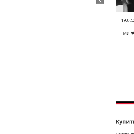
19.02
Ми ❤️
Купити