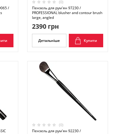
(0)
065 /
Пензель для рум'ян 97230 /
ls
PROFESSIONAL blusher and contour brush
large, angled
2390 грн
пити
Детальніше
Купити
(0)
SSIC
Пензель для рум'ян 92230 /