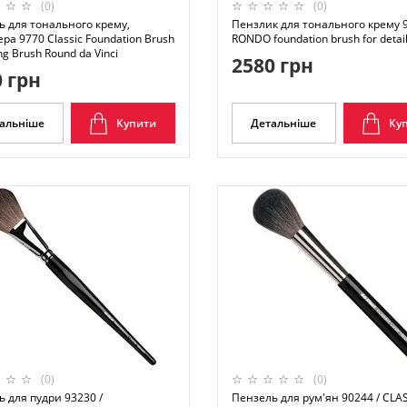
(0)
(0)
ь для тонального крему,
Пензлик для тонального крему 9
ра 9770 Classic Foundation Brush
RONDO foundation brush for detai
ing Brush Round da Vinci
2580 грн
 грн
альніше
Купити
Детальніше
Ку
(0)
(0)
 для пудри 93230 /
Пензель для рум'ян 90244 / CLA