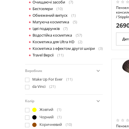
Очищаючі засоби
(7)
Пензел
Бестселери
(10)
консиле
Обмежений випуск
(1)
/ Stippl
Матуюча косметика
(5)
2690
Ідеї подарунків
(7)
Водостійка косметика
(57)
Дет
Косметика для Ultra HD
(2)
Косметика з ефектом другої шкіри
(3)
Travel Версії
(11)
Виробник
Make Up For Ever
(11)
da Vinci
(21)
Колір
Жовтий
(1)
Чорний
(1)
Коричневий
(10)
Пензель