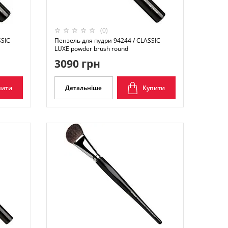
(0)
SSIC
Пензель для пудри 94244 / CLASSIC
LUXE powder brush round
3090 грн
пити
Детальніше
Купити