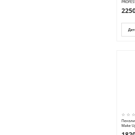
PROFESS
2250
Дет
Пензлик
Make Up
1820