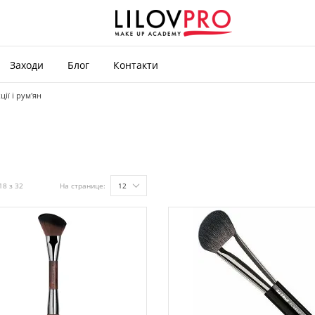
Заходи
Блог
Контакти
ції і рум'ян
18 з 32
На странице:
12