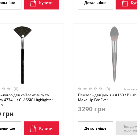
альніше
Купити
Детальніше
Ку
(0)
(0)
Немає в 
-віяло для хайлайтингу та
Пензель для рум'ян #160 / Blush
гу 4774-1 / CLASSIC Highlighter
Make Up For Ever
sh
3290 грн
 грн
Повідо
альніше
Купити
Детальніше
про по