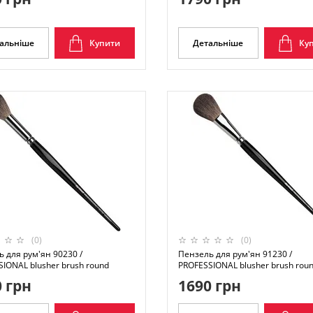
альніше
Купити
Детальніше
Ку
(0)
(0)
 для рум'ян 90230 /
Пензель для рум'ян 91230 /
IONAL blusher brush round
PROFESSIONAL blusher brush rou
 грн
1690 грн