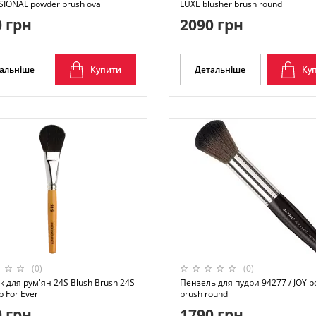
IONAL powder brush oval
LUXE blusher brush round
 грн
2090 грн
альніше
Купити
Детальніше
Ку
(0)
(0)
 для рум'ян 24S Blush Brush 24S
Пензель для пудри 94277 / JOY 
 For Ever
brush round
 грн
1790 грн