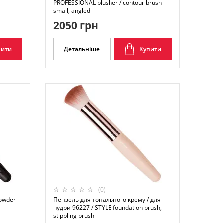
PROFESSIONAL blusher / contour brush
small, angled
2050 грн
пити
Детальніше
Купити
(0)
powder
Пензель для тонального крему / для
пудри 96227 / STYLE foundation brush,
stippling brush