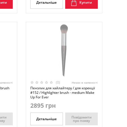
пити
Детальніше
Купити
(0)
наявності
Немає в наявності
 brush
Пензлик для хайлайтеру / для корекції
#152 / Highlighter brush - medium Make
Up For Ever
2895 грн
мити
Повідомити
Детальніше
яву
про появу