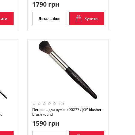
1790 грн
пити
Детальніше
Купити
(0)
Пензель для рум'ян 90277 / JOY blusher
nd
brush round
1590 грн