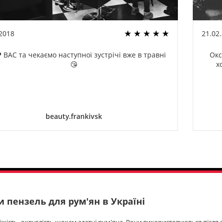
.2018
21.02
 ВАС та чекаємо наступної зустрічі вже в травні
Окс
😘
х
beauty.frankivsk
 пензель для рум'ян в Україні