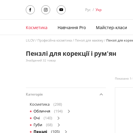
Рус
/
Укр
Косметика
Навчання Pro
Майстер-класи
LILOV
Професійна косметика
Пензлі для макіяжу
Пензлі для корек
Пензлі для корекції і рум'ян
Знайдений 32 товар
Показано 1-
Категорія
Косметика
(298)
Обличчя
(194)
Очі
(140)
Губи
(68)
Пензлі
(105)