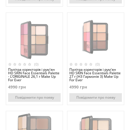
(0)
(0)
Палітра коректорів і рум'ян
Палітра коректорів і рум'ян
HD SKIN Face Essentials Palette
HD SKIN Face Essentials Palette
- L'ORIGINALE 26,1 г Make Up
27 г (H3 Гармонія 3) Make Up
For Ever
For Ever
4990 грн
4990 грн
Повідомити про появу
Повідомити про появу