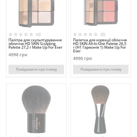
(0)
(0)
Палітра для скульптурування
Палетка для корекції обличчя
обличчя HD SKIN Sculpting
HD SKIN All-In-One Palette 26,5
Palette 27,2 г Make Up For Ever
г (H1 Гармонія 1) Make Up For
Ever
4990 грн
4990 грн
Повідомити про появу
Повідомити про появу