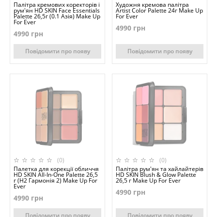
Палітра кремових коректорів і
Художня кремова палітра
рум'ян HD SKIN Face Essentials
Artist Color Palette 24г Make Up
Palette 26,5г (0.1 Азія) Make Up
For Ever
For Ever
4990 грн
4990 грн
Повідомити про появу
Повідомити про появу
(0)
(0)
Палетка для корекції обличчя
Палітра рум'ян та хайлайтерів
HD SKIN All-In-One Palette 26,5
HD SKIN Blush & Glow Palette
г (H2 Гармонія 2) Make Up For
26,5 г Make Up For Ever
Ever
4990 грн
4990 грн
Повідомити про появу
Повідомити про появу