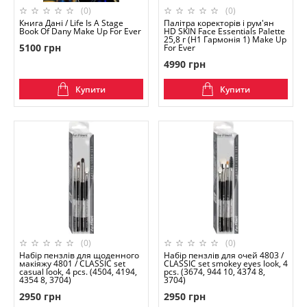
(0)
(0)
Книга Дані / Life Is A Stage
Палітра коректорів і рум'ян
Book Of Dany Make Up For Ever
HD SKIN Face Essentials Palette
25,8 г (H1 Гармонія 1) Make Up
5100 грн
For Ever
4990 грн
Купити
Купити
(0)
(0)
Набір пензлів для щоденного
Набір пензлів для очей 4803 /
макіяжу 4801 / CLASSIC set
CLASSIC set smokey eyes look, 4
casual look, 4 pcs. (4504, 4194,
pcs. (3674, 944 10, 4374 8,
4354 8, 3704)
3704)
2950 грн
2950 грн