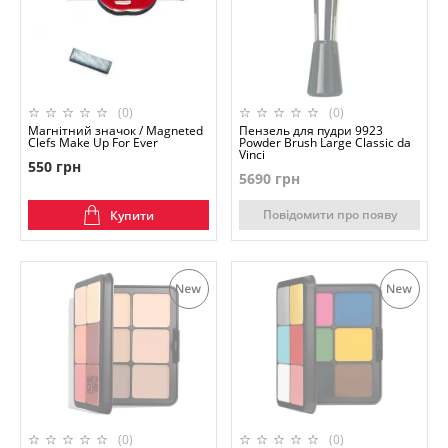
(0)
(0)
Магнітний значок / Magneted
Пензель для пудри 9923
Clefs Make Up For Ever
Powder Brush Large Classic da
Vinci
550 грн
5690 грн
Повідомити про появу
Купити
(0)
(0)