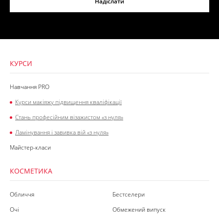
Надіслати
КУРСИ
Навчання PRO
Курси макіяжу підвищення кваліфікації
Стань професійним візажистом «з нуля»
Ламінування і завивка вій «з нуля»
Майстер-класи
КОСМЕТИКА
Обличчя
Бестселери
Очі
Обмежений випуск