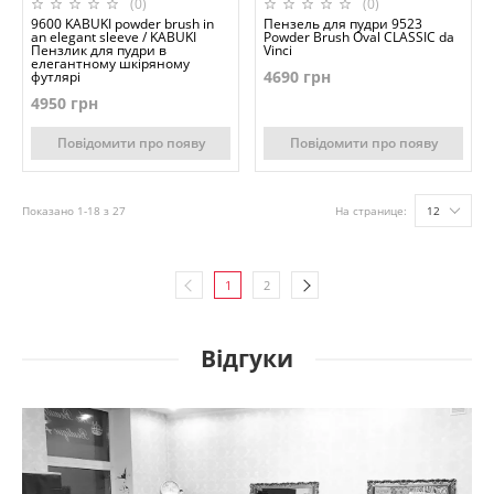
(0)
(0)
9600 KABUKI powder brush in
Пензель для пудри 9523
an elegant sleeve / KABUKI
Powder Brush Oval CLASSIC da
Пензлик для пудри в
Vinci
елегантному шкіряному
4690 грн
футлярі
4950 грн
Повідомити про появу
Повідомити про появу
Показано 1-18 з 27
На странице:
12
1
2
Відгуки