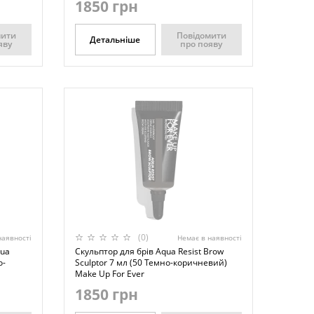
1850 грн
мити
Повідомити
Детальніше
яву
про появу
(0)
наявності
Немає в наявності
qua
Скульптор для брів Aqua Resist Brow
о-
Sculptor 7 мл (50 Темно-коричневий)
Make Up For Ever
1850 грн