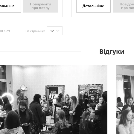
Повідомити
Повідо
альніше
Детальніше
про появу
про по
18 з 29
На странице:
12
Відгуки