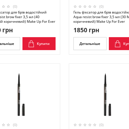
(0)
(0)
ксатор для брів водостійкий
Гель фіксатор для брів водостій
ist brow fixer 3,5 мл (40
Aqua resist brow fixer 3,5 мл (30
й коричневий) Make Up For Ever
коричневий) Make Up For Ever
 грн
1850 грн
альніше
Купити
Детальніше
Ку
(0)
(0)