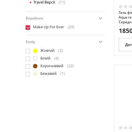
Travel Версії
(11)
Гель фі
Aqua res
Виробник
Середні
Make Up For Ever
(29)
1850
Колір
Дет
Жовтий
(2)
Білий
(4)
Коричневий
(22)
Бежевий
(1)