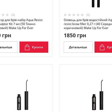
(0)
(0)
ор для брів набір Aqua Resist
Олівець для брів водостійкий A
ulptor Kit 7 мл (50 Темно-
resist brow filler 0,27 г (40 Серед
вий) Make Up For Ever
коричневий) Make Up For Ever
 грн
1850 грн
альніше
Купити
Детальніше
Ку