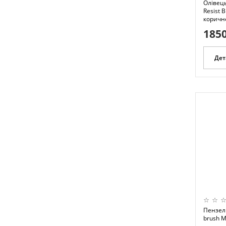
Олівець
Resist 
коричне
1850
Дет
Пензель
brush M