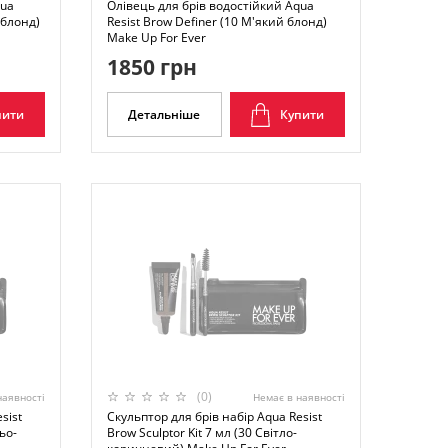
qua
Олівець для брів водостійкий Aqua
 блонд)
Resist Brow Definer (10 М'який блонд)
Make Up For Ever
1850 грн
пити
Детальніше
Купити
(0)
наявності
Немає в наявності
sist
Скульптор для брів набір Aqua Resist
ьо-
Brow Sculptor Kit 7 мл (30 Світло-