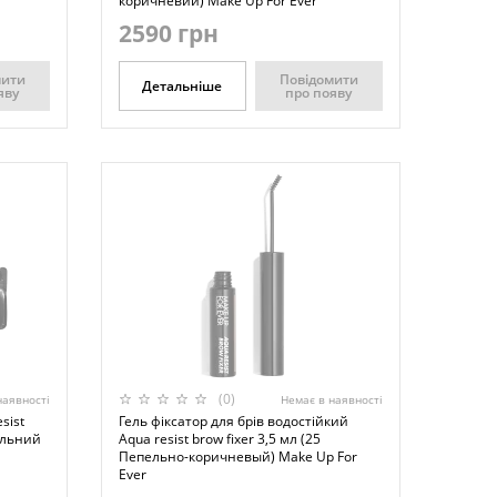
коричневий) Make Up For Ever
2590 грн
мити
Повідомити
Детальніше
яву
про появу
(0)
наявності
Немає в наявності
sist
Гель фіксатор для брів водостійкий
ральний
Aqua resist brow fixer 3,5 мл (25
Пепельно-коричневый) Make Up For
Ever