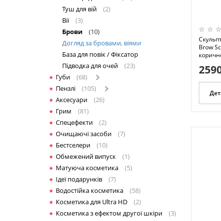
Туш для вій
(2)
Вії
(3)
Брови
(10)
Скульпт
Догляд за бровами, віями
Brow Sc
База для повік / Фіксатор
коричне
Підводка для очей
(23)
2590
Губи
(68)
Пензлі
(105)
Дет
Аксесуари
(26)
Грим
(81)
Спецефекти
(2)
Очищаючі засоби
(7)
Бестселери
(10)
Обмежений випуск
(1)
Матуюча косметика
(5)
Ідеї подарунків
(7)
Водостійка косметика
(58)
Косметика для Ultra HD
(2)
Косметика з ефектом другої шкіри
(3)