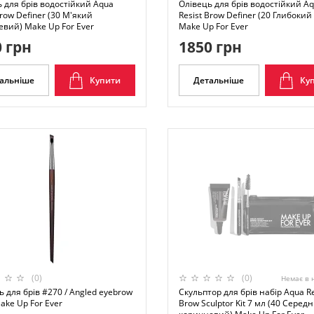
 для брів водостійкий Aqua
Олівець для брів водостійкий A
Brow Definer (30 М'який
Resist Brow Definer (20 Глибокий
вий) Make Up For Ever
Make Up For Ever
 грн
1850 грн
альніше
Купити
Детальніше
Ку
(0)
(0)
Немає в 
 для брів #270 / Angled eyebrow
Скульптор для брів набір Aqua Re
ake Up For Ever
Brow Sculptor Kit 7 мл (40 Середн