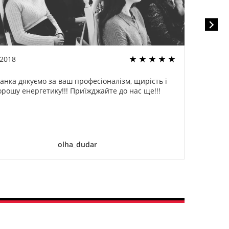
.2018
22.02
анка дякуємо за ваш професіоналізм, щирість і
Спа
орошу енергетику!!! Приїжджайте до нас ще!!!
оди
ог
дели
olha_dudar