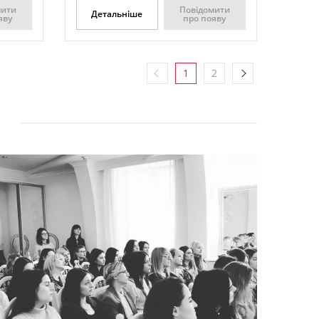
мити
Повідомити
Детальніше
яву
про появу
1
2