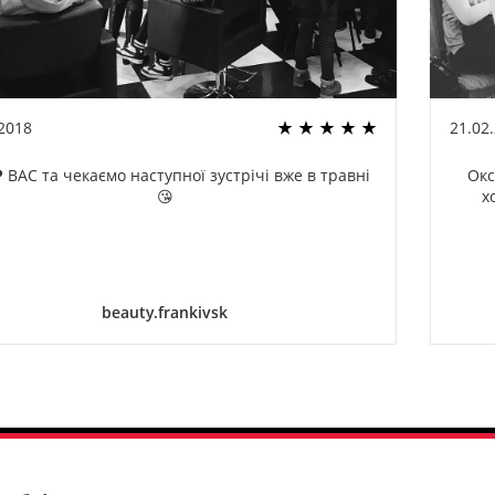
.2018
21.02
 ВАС та чекаємо наступної зустрічі вже в травні
Окс
😘
х
beauty.frankivsk