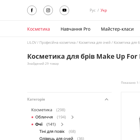
Рус
/
Укр
Косметика
Навчання Pro
Майстер-класи
LILOV
Професійна косметика
Косметика для очей
Косметика для б
Косметика для брів Make Up For 
Знайдений 29 товар
Показано 1-
Категорія
Косметика
(298)
Обличчя
(194)
Очі
(141)
Тіні для повік
(68)
Олівець для очей
(36)