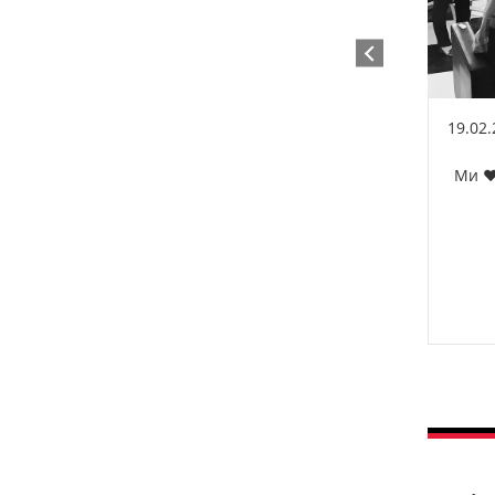
19.02
Ми ❤️