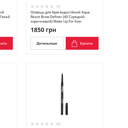
(0)
кий
Олівець для брів водостійкий Aqua
 М'який
Resist Brow Definer (40 Середній
коричневий) Make Up For Ever
1850 грн
пити
Детальніше
Купити
(0)