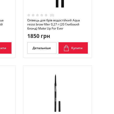
(0)
qua
Олівець для брів водостійкий Aqua
ній
resist brow filler 0,27 г (20 Глибокий
блонд) Make Up For Ever
1850 грн
пити
Детальніше
Купити