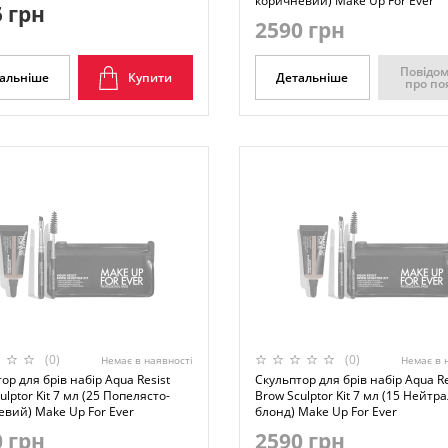
коричневий) Make Up For Ever
 грн
2590 грн
Повідо
альніше
Купити
Детальніше
про по
(0)
(0)
Немає в наявності
Немає в 
ор для брів набір Aqua Resist
Скульптор для брів набір Aqua Re
ulptor Kit 7 мл (25 Попелясто-
Brow Sculptor Kit 7 мл (15 Нейт
вий) Make Up For Ever
блонд) Make Up For Ever
 грн
2590 грн