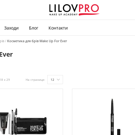
Заходи
Блог
Контакти
рів
Косметика для брів Make Up For Ever
Ever
18 з 29
На странице:
12