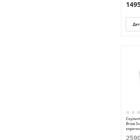
1495
Дет
Скульпт
Brow Sc
коричне
2590