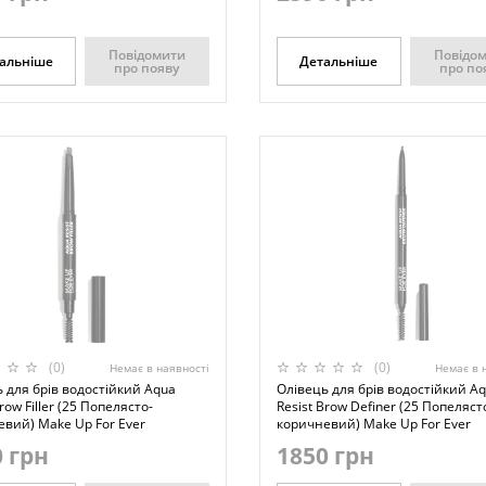
Повідомити
Повідо
альніше
Детальніше
про появу
про по
(0)
(0)
Немає в наявності
Немає в 
 для брів водостійкий Aqua
Олівець для брів водостійкий A
Brow Filler (25 Попелясто-
Resist Brow Definer (25 Попеляст
вий) Make Up For Ever
коричневий) Make Up For Ever
 грн
1850 грн