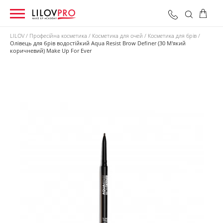
LILOV
Професійна косметика
Косметика для очей
Косметика для брів
Олівець для брів водостійкий Aqua Resist Brow Definer (30 М'який
коричневий) Make Up For Ever
0 грн
Оформити замовлення
Разом: