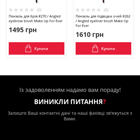
(0)
(0)
Пензель для брів #270 / Angled
Пензель для підводки очей #262
eyebrow brush Make Up For Ever
/ Angled eyeliner brush Make Up
For Ever
1495 грн
1610 грн
Купити
Купити
Із задоволенням надамо вам пораду!
ВИНИКЛИ ПИТАННЯ
?
Залиште Ваші контактні дані та наші фахівці зв'яжуться з
Вами.