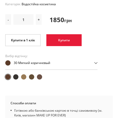
Категорія:
Водостійка косметика
1850
-
+
грн
Купити в 1 клік
Купити
Вибір відтінку:
30 Мягкий коричневый
Способи оплати
Готівкою або банківською картою в точці самовивозу (м.
Київ, магазин MAKE UP FOR EVER)