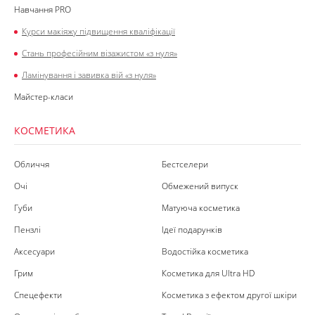
Навчання PRO
Курси макіяжу підвищення кваліфікації
Стань професійним візажистом «з нуля»
Ламінування і завивка вій «з нуля»
Майстер-класи
КОСМЕТИКА
Обличчя
Бестселери
Очі
Обмежений випуск
Губи
Матуюча косметика
Пензлі
Ідеї подарунків
Аксесуари
Водостійка косметика
Грим
Косметика для Ultra HD
Спецефекти
Косметика з ефектом другої шкіри