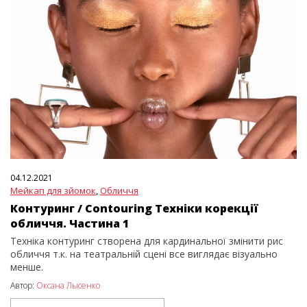
04.12.2021
Мейкап для зйомок
,
Обличчя
Контуринг / Contouring Техніки корекції
обличчя. Частина 1
Техніка контуринг створена для кардинальної змінити рис
обличчя т.к. на театральній сцені все виглядає візуально
менше.
Автор:
Оксана Лысенко