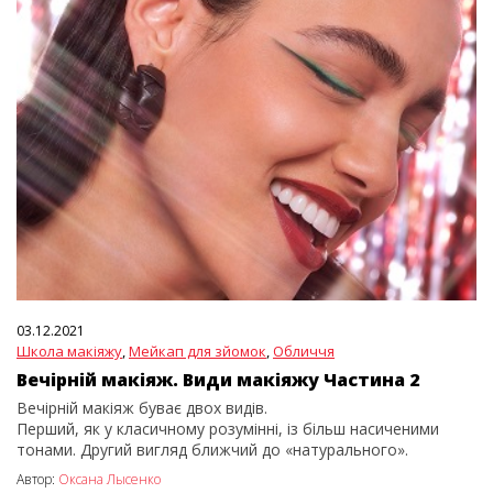
03.12.2021
Школа макіяжу
,
Мейкап для зйомок
,
Обличчя
Вечірній макіяж. Види макіяжу Частина 2
Вечірній макіяж буває двох видів.
Перший, як у класичному розумінні, із більш насиченими
тонами. Другий вигляд ближчий до «натурального».
Автор:
Оксана Лысенко