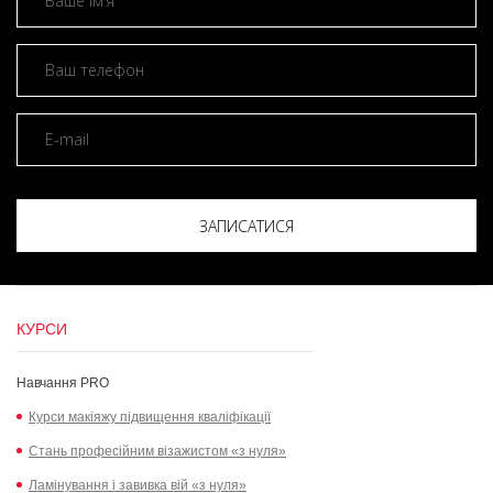
ЗАПИСАТИСЯ
КУРСИ
Навчання PRO
Курси макіяжу підвищення кваліфікації
Стань професійним візажистом «з нуля»
Ламінування і завивка вій «з нуля»