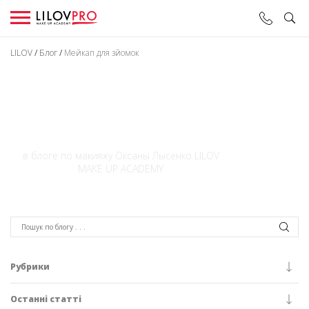
LILOV
/
Блог
/
Мейкап для зйомок
МЕЙКАП ДЛЯ
ЗЙОМОК
в блоге по макияжу Оксаны Лысенко LILOV
MAKE UP ACADEMY
Рубрики
Останні статті