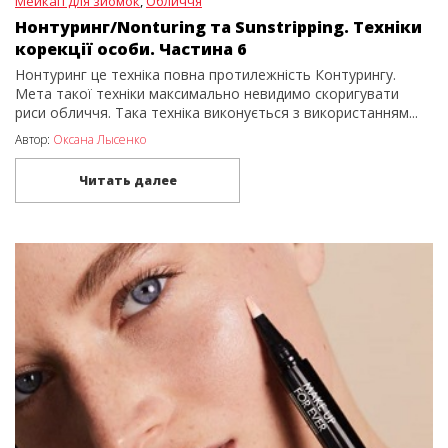
Мейкап для зйомок
,
Обличчя
Нонтуринг/Nonturing та Sunstripping. Техніки
корекції особи. Частина 6
Нонтуринг це техніка повна протилежність Контурингу.
Мета такої техніки максимально невидимо скоригувати
риси обличчя. Така техніка виконується з використанням...
Автор:
Оксана Лысенко
Читать далее