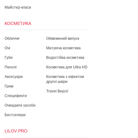
Майстер-класи
КОСМЕТИКА
Обличчя
Обмежений випуск
Очі
Матуюча косметика
Губи
Водостійка косметика
Пензлі
Косметика для Ultra HD
Аксесуари
Косметика з ефектом
другої шкіри
Грим
Travel Версії
Спецефекти
Очищаючі засоби
Бестселери
LILOV PRO