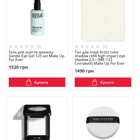
(0)
(0)
Гель для зняття макіяжу
Тіні для очей Artist color
Gentle Eye Gel 125 мл Make Up
shadow refill high impact eye
For Ever
shadow 2,5 г (ME-122
Сніговий) Make Up For Ever
1520 грн
1490 грн
Купити
Купити