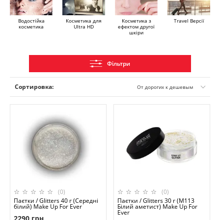
Водостійка
Косметика для
Косметика з
Travel Версії
косметика
Ultra HD
ефектом другої
шкіри
Фільтри
Сортировка:
От дорогих к дешевым
(0)
(0)
Паєтки / Glitters 40 г (Середні
Паєтки / Glitters 30 г (M113
білий) Make Up For Ever
Білий аметист) Make Up For
Ever
2290 грн