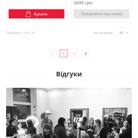
2690 грн
Повідомити про появу
Купити
Показано 1-18 з 27
На странице:
12
1
2
Відгуки