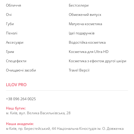
Обличчя
Бестселери
Очі
Обмежений випуск
Губи
Матуюча косметика
Пензлі
Ідеї подарунків
Аксесуари
Водостійка косметика
Грим
Косметика для Ultra HD
Спецефекти
Косметика з ефектом другої шкіри
Очищаючі засоби
Travel Версії
LILOV PRO
+38 096 264 0025
Наш бутик:
м. Київ, вул. Велика Васильківська, 28
Наша академія:
м Київ, пр. Берестейський, 44 Національна Кіностудія ім. О. Довженка