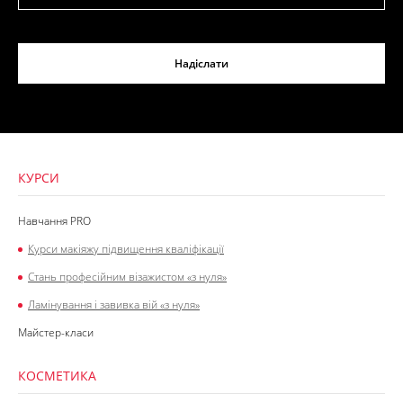
Надіслати
КУРСИ
Навчання PRO
Курси макіяжу підвищення кваліфікації
Стань професійним візажистом «з нуля»
Ламінування і завивка вій «з нуля»
Майстер-класи
КОСМЕТИКА