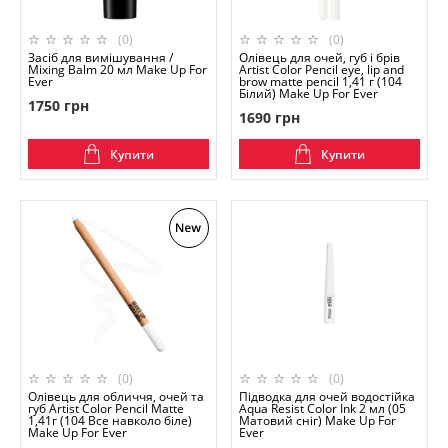
(0)
(0)
Засіб для вимішування /
Олівець для очей, губ і брів
Mixing Balm 20 мл Make Up For
Artist Color Pencil eye, lip and
Ever
brow matte pencil 1,41 г (104
Білий) Make Up For Ever
1750 грн
1690 грн
Купити
Купити
(0)
(0)
Олівець для обличчя, очей та
Підводка для очей водостійка
губ Artist Color Pencil Matte
Aqua Resist Color Ink 2 мл (05
1,41г (104 Все навколо біле)
Матовий сніг) Make Up For
Make Up For Ever
Ever