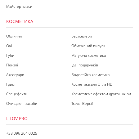
Майстер-класи
КОСМЕТИКА
Обличчя
Бестселери
Очі
Обмежений випуск
Губи
Матуюча косметика
Пензлі
Ідеї подарунків
Аксесуари
Водостійка косметика
Грим
Косметика для Ultra HD
Спецефекти
Косметика з ефектом другої шкіри
Очищаючі засоби
Travel Версії
LILOV PRO
+38 096 264 0025