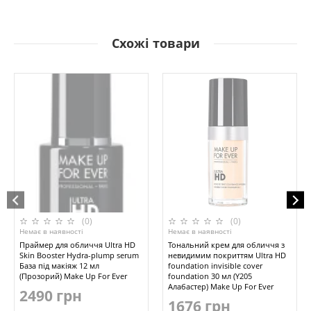
Схожі товари
(0)
(0)
Немає в наявності
Немає в наявності
Праймер для обличчя Ultra HD
Тональний крем для обличчя з
Skin Booster Hydra-plump serum
невидимим покриттям Ultra HD
База під макіяж 12 мл
foundation invisible cover
(Прозорий) Make Up For Ever
foundation 30 мл (Y205
Алабастер) Make Up For Ever
2490 грн
1676 грн