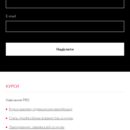
E-mail
Надіслати
КУРСИ
Навчання PRO
Курси макіяжу підвищення кваліфікації
Стань професійним візажистом «з нуля»
Ламінування і завивка вій «з нуля»