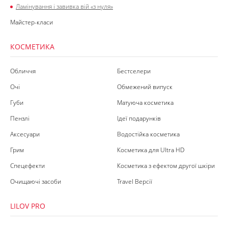
Ламінування і завивка вій «з нуля»
Майстер-класи
КОСМЕТИКА
Обличчя
Бестселери
Очі
Обмежений випуск
Губи
Матуюча косметика
Пензлі
Ідеї подарунків
Аксесуари
Водостійка косметика
Грим
Косметика для Ultra HD
Спецефекти
Косметика з ефектом другої шкіри
Очищаючі засоби
Travel Версії
LILOV PRO