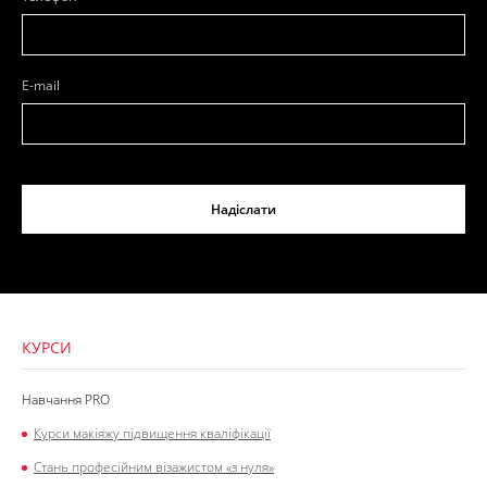
E-mail
Надіслати
КУРСИ
Навчання PRO
Курси макіяжу підвищення кваліфікації
Стань професійним візажистом «з нуля»