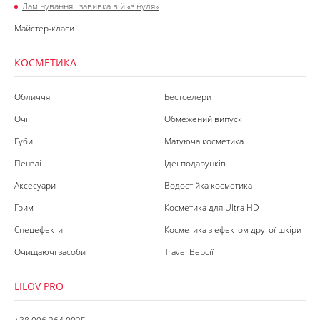
Ламінування і завивка вій «з нуля»
Майстер-класи
КОСМЕТИКА
Обличчя
Бестселери
Очі
Обмежений випуск
Губи
Матуюча косметика
Пензлі
Ідеї подарунків
Аксесуари
Водостійка косметика
Грим
Косметика для Ultra HD
Спецефекти
Косметика з ефектом другої шкіри
Очищаючі засоби
Travel Версії
LILOV PRO