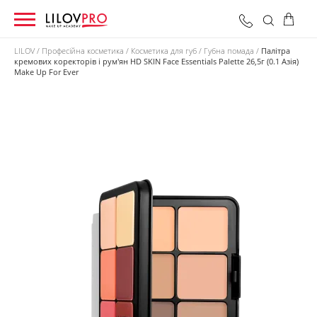
LILOV
Професійна косметика
Косметика для губ
Губна помада
Палітра
кремових коректорів і рум'ян HD SKIN Face Essentials Palette 26,5г (0.1 Азія)
Make Up For Ever
0 грн
Оформити замовлення
Разом: