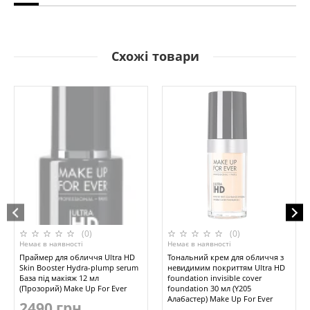
Схожі товари
(0)
(0)
Немає в наявності
Немає в наявності
Праймер для обличчя Ultra HD
Тональний крем для обличчя з
Skin Booster Hydra-plump serum
невидимим покриттям Ultra HD
База під макіяж 12 мл
foundation invisible cover
(Прозорий) Make Up For Ever
foundation 30 мл (Y205
Алабастер) Make Up For Ever
2490 грн