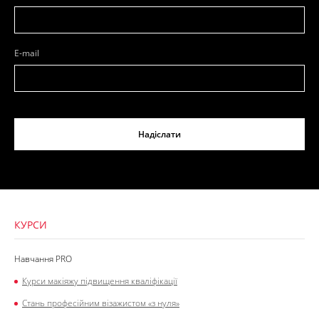
E-mail
Надіслати
КУРСИ
Навчання PRO
Курси макіяжу підвищення кваліфікації
Стань професійним візажистом «з нуля»