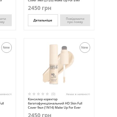
er
Cover 9мл (2Y20) Make Up For Ever
2450 грн
мити
Повідомити
Детальніше
яву
про появу
(0)
наявності
Немає в наявності
Консилер коректор
ull
багатофункціональний HD Skin Full
Cover 9мл (1N14) Make Up For Ever
2450 грн