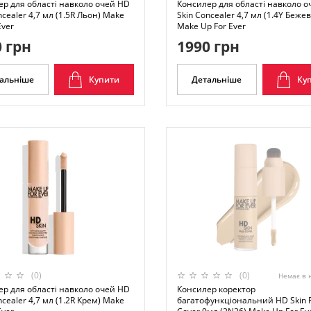
ер для області навколо очей HD
Консилер для області навколо 
ncealer 4,7 мл (1.5R Льон) Make
Skin Concealer 4,7 мл (1.4Y Беже
Ever
Make Up For Ever
 грн
1990 грн
альніше
Купити
Детальніше
Ку
(0)
(0)
Немає в 
ер для області навколо очей HD
Консилер коректор
ncealer 4,7 мл (1.2R Крем) Make
багатофункціональний HD Skin F