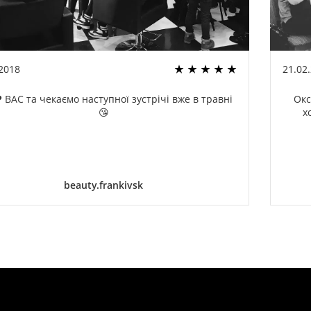
.2018
21.02
 ВАС та чекаємо наступної зустрічі вже в травні
Окс
😘
х
beauty.frankivsk