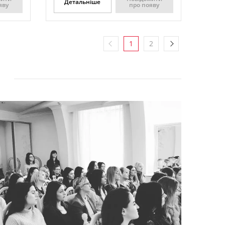
Детальніше
яву
про появу
1
2