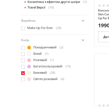
Косметика з ефектом другої шкіри
(1)
Travel Версії
(10)
Консил
Skin Co
Up For 
Виробник
1990
Make Up For Ever
(28)
Дет
Колір
Помаранчевий
(2)
Білий
(1)
Рожевий
(1)
Багатокольоровий
(10)
Бежевий
(28)
Світло-рожевий
(4)