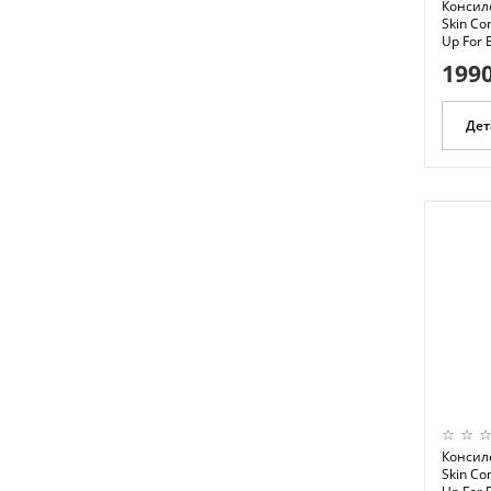
Консил
Skin Co
Up For 
1990
Дет
Консил
Skin Co