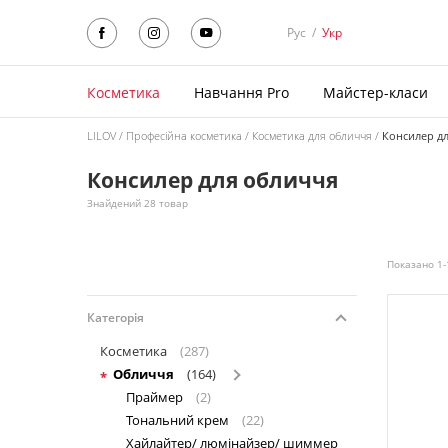
Рус
/
Укр
Косметика
Навчання Pro
Майстер-класи
LILOV
Професійна косметика
Косметика для обличчя
Консилер д
Консилер для обличчя
Знайдений 28 товар
Показано 1-
Категорія
Косметика
(287)
Обличчя
(164)
Праймер
(2)
Тональний крем
(22)
Хайлайтер/ люмінайзер/ шиммер