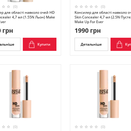
(0)
(0)
ер для області навколо очей HD
Консилер для області навколо 
ncealer 4,7 мл (1.55N Льон) Make
Skin Concealer 4,7 мл (2.5N Пусте
Ever
Make Up For Ever
 грн
1990 грн
альніше
Купити
Детальніше
Ку
(0)
(0)