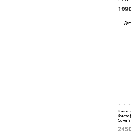
Up For 
1990
Дет
Консил
багатоф
Cover 9
2450