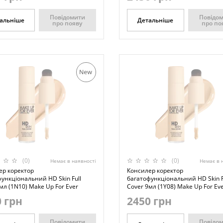
Повідомити
Повідо
альніше
Детальніше
про появу
про по
(0)
(0)
Немає в наявності
Немає в 
ер коректор
Консилер коректор
ункціональний HD Skin Full
багатофункціональний HD Skin F
мл (1N10) Make Up For Ever
Cover 9мл (1Y08) Make Up For Ev
 грн
2450 грн
Повідомити
Повідо