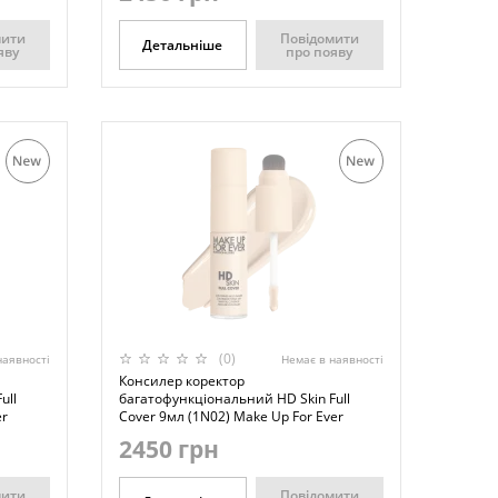
мити
Повідомити
Детальніше
яву
про появу
(0)
наявності
Немає в наявності
Консилер коректор
ull
багатофункціональний HD Skin Full
er
Cover 9мл (1N02) Make Up For Ever
2450 грн
мити
Повідомити