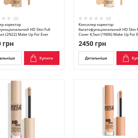
(0)
(0)
ер коректор
Консилер коректор
ункціональний HD Skin Full
багатофункціональний HD Skin F
мл (2N22) Make Up For Ever
Cover 4,5мл (1N06) Make Up For 
 грн
2450 грн
альніше
Купити
Детальніше
Ку