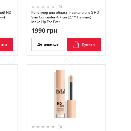
(0)
очей HD
Консилер для області навколо очей HD
ля)
Skin Concealer 4,7 мл (2.1Y Печиво)
Make Up For Ever
1990 грн
пити
Детальніше
Купити
(0)