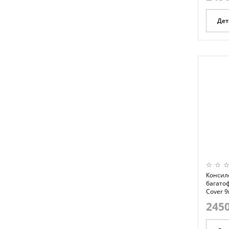
Дет
Консил
багатоф
Cover 9
2450