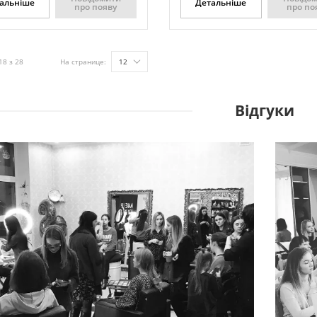
альніше
Детальніше
про появу
про по
18 з 28
На странице:
12
Відгуки