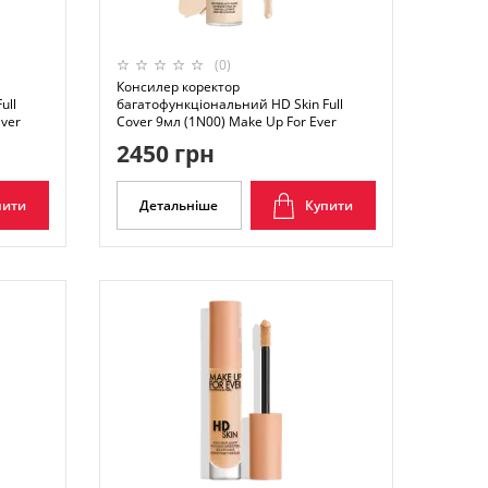
(0)
Консилер коректор
ull
багатофункціональний HD Skin Full
Ever
Cover 9мл (1N00) Make Up For Ever
2450 грн
пити
Детальніше
Купити