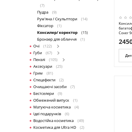
(7)
Пудра
(9)
Рум'яна / Скульптори
(14)
Консил
Фіксатор
(1)
багатоф
Консилер/ коректор
(15)
Cover 9
Бронзер для обличчя
(1)
2450
Очі
(122)
Губи
(67)
Дет
Пензлі
(105)
Аксесуари
(25)
Грим
(81)
Спецефекти
(2)
Очищаючі засоби
(7)
Бестселери
(9)
Обмежений випуск
(1)
Матуюча косметика
(4)
Ідеї подарунків
(6)
Водостійка косметика
(49)
Косметика для Ultra HD
(2)