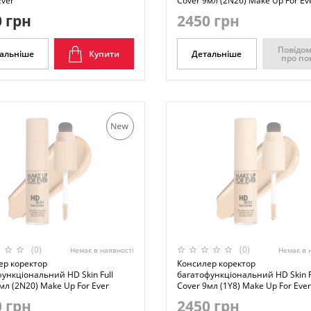
Ever
Cover 9мл (2N26) Make Up For Ev
 грн
2450 грн
Повідо
альніше
Купити
Детальніше
про по
(0)
(0)
Немає в наявності
Немає в 
ер коректор
Консилер коректор
ункціональний HD Skin Full
багатофункціональний HD Skin F
мл (2N20) Make Up For Ever
Cover 9мл (1Y8) Make Up For Ever
 грн
2450 грн