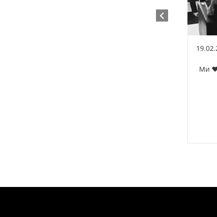
19.02
Ми ❤️