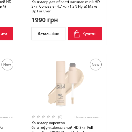
очей HD
Консилер для області навколо очей HD
вий)
Skin Concealer 4,7 мл (1.3N Нуга) Make
Up For Ever
1990 грн
пити
Детальніше
Купити
(0)
наявності
Немає в наявності
Консилер коректор
ull
багатофункціональний HD Skin Full