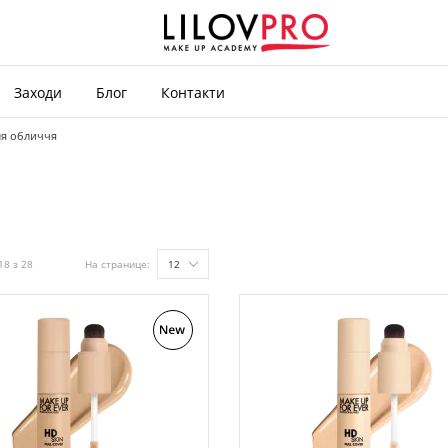
Заходи
Блог
Контакти
ля обличчя
18 з 28
На странице:
12