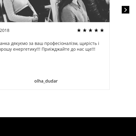
.2018
22.02
анка дякуємо за ваш професіоналізм, щирість і
Спа
орошу енергетику!!! Приїжджайте до нас ще!!!
оди
ог
дели
olha_dudar