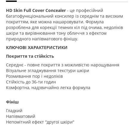
HD Skin Full Cover Concealer
- це професійний
багатофункціональний консилер із середнім та високим
покриттям, яке можна нашаровувати. Формула
розроблена для корекції темних кіл під очима, недоліків
шкіри та вирівнювання тону обличчя з ефектом
природного напівматового фінішу.
КЛЮЧОВІ ХАРАКТЕРИСТИКИ
Покриття та стійкість
Середнє - повне покриття з можливістю нарощування
Візуальне згладжування текстури шкіри
Розмивання пор і недоліків
Стійкість до 36-ти годин
Комфортна, надзвичайно легка формула
Фініш
Гладкий
Напівматовий
Непомітний ефект "другої шкіри"