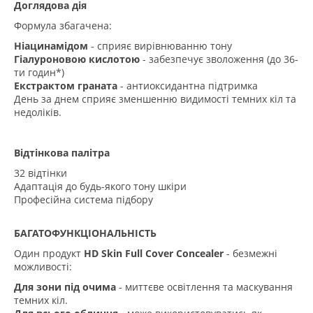
Доглядова дія
Формула збагачена:
Ніацинамідом
- сприяє вирівнюванню тону
Гіалуроновою кислотою
- забезпечує зволоження (до 36-
ти годин*)
Екстрактом граната
- антиоксидантна підтримка
День за днем сприяє зменшенню видимості темних кіл та
недоліків.
Відтінкова палітра
32 відтінки
Адаптація до будь-якого тону шкіри
Професійна система підбору
БАГАТОФУНКЦІОНАЛЬНІСТЬ
Один продукт
HD Skin Full Cover Concealer
- безмежні
можливості:
Для зони під очима
- миттєве освітлення та маскування
темних кіл.