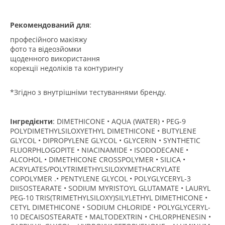
Рекомендований для
:
професійного макіяжу
фото та відеозйомки
щоденного використання
корекції недоліків та контурингу
*Згідно з внутрішніми тестуваннями бренду.
Інгредієнти
: DIMETHICONE • AQUA (WATER) • PEG-9
POLYDIMETHYLSILOXYETHYL DIMETHICONE • BUTYLENE
GLYCOL • DIPROPYLENE GLYCOL • GLYCERIN • SYNTHETIC
FLUORPHLOGOPITE • NIACINAMIDE • ISODODECANE •
ALCOHOL • DIMETHICONE CROSSPOLYMER • SILICA •
ACRYLATES/POLYTRIMETHYLSILOXYMETHACRYLATE
COPOLYMER .• PENTYLENE GLYCOL • POLYGLYCERYL-3
DIISOSTEARATE • SODIUM MYRISTOYL GLUTAMATE • LAURYL
PEG-10 TRIS(TRIMETHYLSILOXY)SILYLETHYL DIMETHICONE •
CETYL DIMETHICONE • SODIUM CHLORIDE • POLYGLYCERYL-
10 DECAISOSTEARATE • MALTODEXTRIN • CHLORPHENESIN •