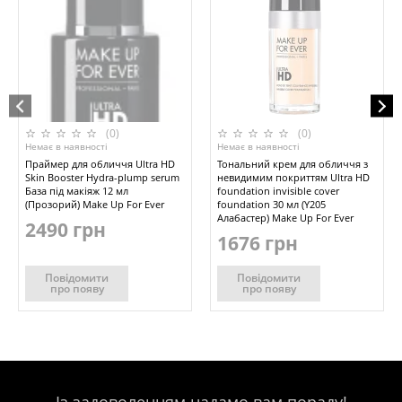
(0)
(0)
Немає в наявності
Немає в наявності
Праймер для обличчя Ultra HD
Тональний крем для обличчя з
Skin Booster Hydra-plump serum
невидимим покриттям Ultra HD
База під макіяж 12 мл
foundation invisible cover
(Прозорий) Make Up For Ever
foundation 30 мл (Y205
Алабастер) Make Up For Ever
2490 грн
1676 грн
Повідомити
Повідомити
про появу
про появу