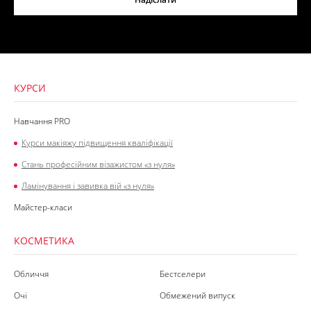
КУРСИ
Навчання PRO
Курси макіяжу підвищення кваліфікації
Стань професійним візажистом «з нуля»
Ламінування і завивка вій «з нуля»
Майстер-класи
КОСМЕТИКА
Обличчя
Бестселери
Очі
Обмежений випуск