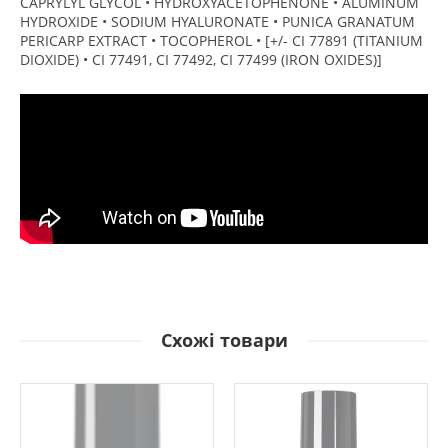
CAPRYLYL GLYCOL • HYDROXYACETOPHENONE • ALUMINUM
HYDROXIDE • SODIUM HYALURONATE • PUNICA GRANATUM
PERICARP EXTRACT • TOCOPHEROL • [+/- CI 77891 (TITANIUM
DIOXIDE) • CI 77491, CI 77492, CI 77499 (IRON OXIDES)]
Схожі товари