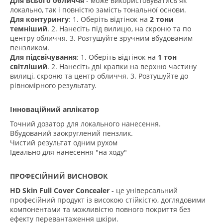
Для всього обличчя
- може використовуватись як
локально, так і повністю замість тональної основи.
Для контурингу
: 1. Оберіть відтінок на
2 тони
темніший
. 2. Нанесіть під вилицю, на скроню та по
центру обличчя. 3. Розтушуйте зручним вбудованим
пензликом.
Для підсвічування
: 1. Оберіть відтінок на
1 тон
світліший
. 2. Нанесіть дві крапки на верхню частину
вилиці, скроню та центр обличчя. 3. Розтушуйте до
рівномірного результату.
Інноваційний аплікатор
Точний дозатор для локального нанесення.
Вбудований заокруглений пензлик.
Чистий результат одним рухом
Ідеально для нанесення "на ходу"
ПРОФЕСІЙНИЙ ВИСНОВОК
HD Skin Full Cover Concealer
- це універсальний
професійний продукт із високою стійкістю, доглядовими
компонентами та можливістю повного покриття без
ефекту перевантаження шкіри.