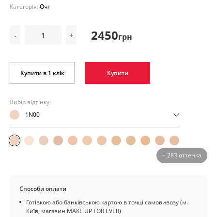
Категорія:
Очі
2450
-
+
грн
Купити в 1 клік
Купити
Вибір відтінку:
1N00
+ 283 оттенка
Способи оплати
Готівкою або банківською картою в точці самовивозу (м.
Київ, магазин MAKE UP FOR EVER)