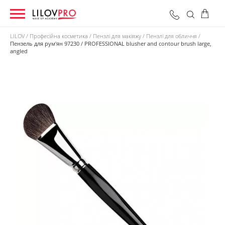
LILOV
Професійна косметика
Пензлі для макіяжу
Пензлі для обличчя
Пензель для рум'ян 97230 / PROFESSIONAL blusher and contour brush large,
angled
0 грн
Оформити замовлення
Разом: