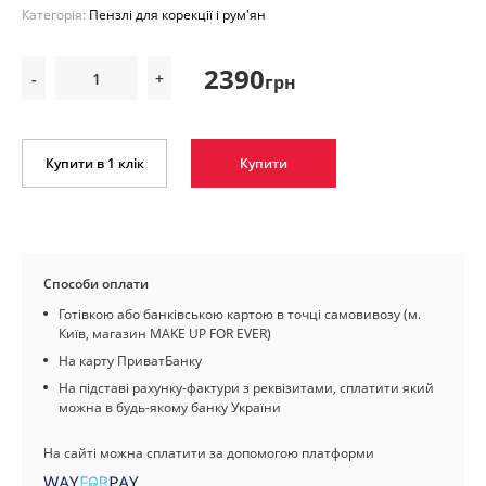
Категорія:
Пензлі для корекції і рум'ян
2390
-
+
грн
Купити в 1 клік
Купити
Способи оплати
Готівкою або банківською картою в точці самовивозу (м.
Київ, магазин MAKE UP FOR EVER)
На карту ПриватБанку
На підставі рахунку-фактури з реквізитами, сплатити який
можна в будь-якому банку України
На сайті можна сплатити за допомогою платформи