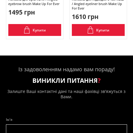
eyebrow brush Make Up For Ever
/ Angled eyeliner brush Make Up
For Ever
1495 грн
1610 грн
Купити
Купити
Із задоволенням надамо вам пораду!
ВИНИКЛИ ПИТАННЯ
?
Залиште Ваші контактні дані та наші фахівці зв'яжуться з
Вами.
Ім'я