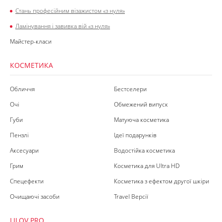
Стань професійним візажистом «з нуля»
Ламінування і завивка вій «з нуля»
Майстер-класи
КОСМЕТИКА
Обличчя
Бестселери
Очі
Обмежений випуск
Губи
Матуюча косметика
Пензлі
Ідеї подарунків
Аксесуари
Водостійка косметика
Грим
Косметика для Ultra HD
Спецефекти
Косметика з ефектом другої шкіри
Очищаючі засоби
Travel Версії
LILOV PRO