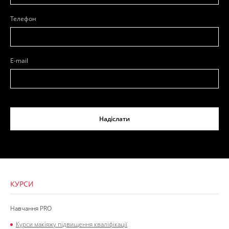
Телефон
E-mail
Надіслати
КУРСИ
Навчання PRO
Курси макіяжу підвищення кваліфікації