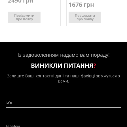
2490 грн
1676 грн
Повідомити
Повідомити
про появу
про появу
Із задоволенням надамо вам пораду!
ВИНИКЛИ ПИТАННЯ
?
Залиште Ваші контактні дані та наші фахівці зв'яжуться з
Вами.
Ім'я
Телефон