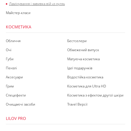
Ламінування і завивка вій «з нуля»
Майстер-класи
КОСМЕТИКА
Обличчя
Бестселери
Очі
Обмежений випуск
Губи
Матуюча косметика
Пензлі
Ідеї подарунків
Аксесуари
Водостійка косметика
Грим
Косметика для Ultra HD
Спецефекти
Косметика з ефектом другої шкіри
Очищаючі засоби
Travel Версії
LILOV PRO