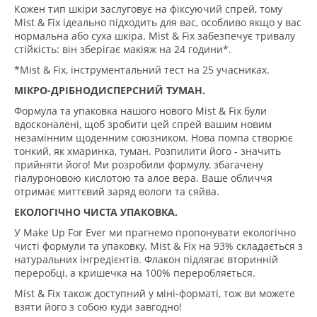
Кожен тип шкіри заслуговує на фіксуючий спрей, тому
Mist & Fix ідеально підходить для вас, особливо якщо у вас
нормальна або суха шкіра. Mist & Fix забезпечує тривалу
стійкість: він зберігає макіяж на 24 години*.
*Mist & Fix, інструментальний тест на 25 учасниках.
МІКРО-ДРІБНОДИСПЕРСНИЙ ТУМАН.
Формула та упаковка нашого нового Mist & Fix були
вдосконалені, щоб зробити цей спрей вашим новим
незамінним щоденним союзником. Нова помпа створює
тонкий, як хмаринка, туман. Розпилити його - значить
прийняти його! Ми розробили формулу, збагачену
гіалуроновою кислотою та алое вера. Ваше обличчя
отримає миттєвий заряд вологи та сяйва.
ЕКОЛОГІЧНО ЧИСТА УПАКОВКА.
У Make Up For Ever ми прагнемо пропонувати екологічно
чисті формули та упаковку. Mist & Fix на 93% складається з
натуральних інгредієнтів. Флакон підлягає вторинній
переробці, а кришечка на 100% переробляється.
Mist & Fix також доступний у міні-форматі, тож ви можете
взяти його з собою куди завгодно!