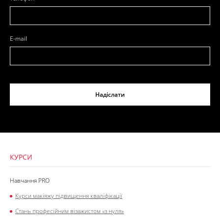
E-mail
Надіслати
КУРСИ
Навчання PRO
Курси макіяжу підвищення кваліфікації
Стань професійним візажистом «з нуля»