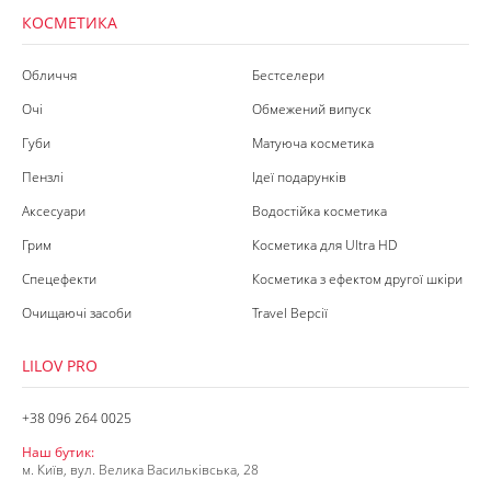
КОСМЕТИКА
Обличчя
Бестселери
Очі
Обмежений випуск
Губи
Матуюча косметика
Пензлі
Ідеї подарунків
Аксесуари
Водостійка косметика
Грим
Косметика для Ultra HD
Спецефекти
Косметика з ефектом другої шкіри
Очищаючі засоби
Travel Версії
LILOV PRO
+38 096 264 0025
Наш бутик:
м. Київ, вул. Велика Васильківська, 28