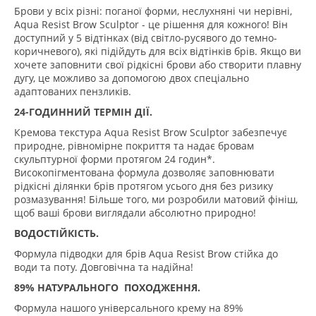
Брови у всіх різні: поганої форми, неслухняні чи нерівні,
Aqua Resist Brow Sculptor - це рішення для кожного! Він
доступний у 5 відтінках (від світло-русявого до темно-
коричневого), які підійдуть для всіх відтінків брів. Якщо ви
хочете заповнити свої рідкісні брови або створити плавну
дугу, це можливо за допомогою двох спеціально
адаптованих пензликів.
24-ГОДИННИЙ ТЕРМІН ДІЇ.
Кремова текстура Aqua Resist Brow Sculptor забезпечує
природне, рівномірне покриття та надає бровам
скульптурної форми протягом 24 годин*.
Високопігментована формула дозволяє заповнювати
рідкісні ділянки брів протягом усього дня без ризику
розмазування! Більше того, ми розробили матовий фініш,
щоб ваші брови виглядали абсолютно природно!
ВОДОСТІЙКІСТЬ.
Формула підводки для брів Aqua Resist Brow стійка до
води та поту. Довговічна та надійна!
89% НАТУРАЛЬНОГО ПОХОДЖЕННЯ.
Формула нашого універсального крему на 89%