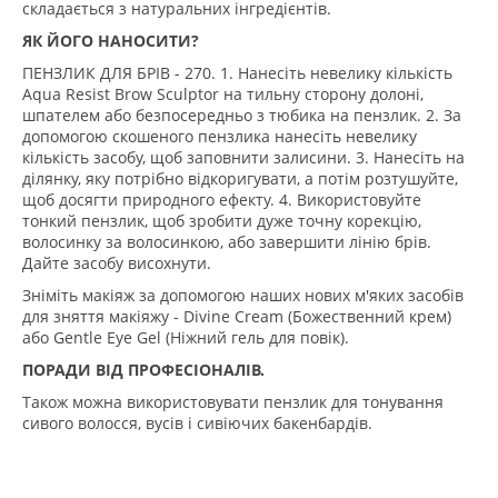
складається з натуральних інгредієнтів.
ЯК ЙОГО НАНОСИТИ?
ПЕНЗЛИК ДЛЯ БРІВ - 270. 1. Нанесіть невелику кількість
Aqua Resist Brow Sculptor на тильну сторону долоні,
шпателем або безпосередньо з тюбика на пензлик. 2. За
допомогою скошеного пензлика нанесіть невелику
кількість засобу, щоб заповнити залисини. 3. Нанесіть на
ділянку, яку потрібно відкоригувати, а потім розтушуйте,
щоб досягти природного ефекту. 4. Використовуйте
тонкий пензлик, щоб зробити дуже точну корекцію,
волосинку за волосинкою, або завершити лінію брів.
Дайте засобу висохнути.
Зніміть макіяж за допомогою наших нових м'яких засобів
для зняття макіяжу - Divine Cream (Божественний крем)
або Gentle Eye Gel (Ніжний гель для повік).
ПОРАДИ ВІД ПРОФЕСІОНАЛІВ.
Також можна використовувати пензлик для тонування
сивого волосся, вусів і сивіючих бакенбардів.