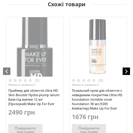
Схожі товари
(0)
(0)
Немає в наявності
Немає в наявності
Праймер для обличчя Ultra HD
Тональний крем для обличчя з
Skin Booster Hydra-plump serum
невидимим покриттям Ultra HD
База під макіяж 12 мл
foundation invisible cover
(Прозорий) Make Up For Ever
foundation 30 мл (Y205
Алабастер) Make Up For Ever
2490 грн
1676 грн
Повідомити
Повідомити
про появу
про появу