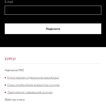
E-mail
Надіслати
КУРСИ
Навчання PRO
Курси макіяжу підвищення кваліфікації
Стань професійним візажистом «з нуля»
Ламінування і завивка вій «з нуля»
Майстер-класи