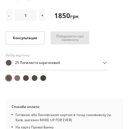
1850
-
+
грн
Повідомити про
Консультация
наявність
Вибір відтінку:
25 Попелясто-коричневий
Способи оплати
Готівкою або банківською картою в точці самовивозу (м.
Київ, магазин MAKE UP FOR EVER)
На карту ПриватБанку