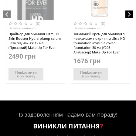
(0)
(0)
Немає в наявності
Немає в наявності
Праймер для обличчя Ultra HD
Тональний крем для обличчя з
Skin Booster Hydra-plump serum
невидимим покриттям Ultra HD
База під макіяж 12 мл
foundation invisible cover
(Прозорий) Make Up For Ever
foundation 30 мл (Y205
Алабастер) Make Up For Ever
2490 грн
1676 грн
Повідомити
Повідомити
про появу
про появу
Із задоволенням надамо вам пораду!
ВИНИКЛИ ПИТАННЯ
?