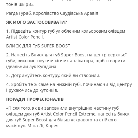
тонів шкіри».
Рагда Гураб, Королівство Саудівська Аравія
ЯК ЙОГО ЗАСТОСОВУВАТИ?
1. Підведіть контур губ улюбленим кольоровим олівцем
Artist Color Pencil.
БЛИСК ДЛЯ ГУБ SUPER BOOST
2. Нанесіть Блиск для губ Super Boost на центр верхньої
губи, використовуючи кінчик аплікатора, щоб створити
ідеальний лук Купідона.
3. Дотримуйтесь контуру, який ви створили.
4. Зробіть те ж саме на нижній губі, починаючи від центру
і рухаючись до куточків.
ПОРАДИ ПРОФЕСІОНАЛІВ
«Після того, як ви заповнили внутрішню частину губ
олівцем для губ Artist Color Pencil Extreme, нанесіть блиск
для губ Super Boost для більш яскравого та стійкого
макіяжу». Міна Лі, Корея