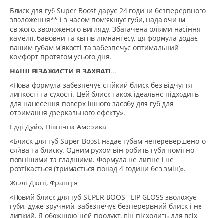
Блиск для губ Super Boost дарує 24 години безперервного
зволоження** і з часом пом'якшує губи, надаючи їм
свіжого, зволоженого вигляду. Збагачена оліями насіння
камелії, бавовни та квітів лімнантесу, ця формула додає
вашим губам м'якості та забезпечує оптимальний
комфорт протягом усього дня.
НАШІ ВІЗАЖИСТИ В ЗАХВАТІ...
«Нова формула забезпечує стійкий блиск без відчуття
липкості та сухості. Цей блиск також ідеально підходить
для нанесення поверх іншого засобу для губ для
отримання дзеркального ефекту».
Едді Дуйо, Північна Америка
«Блиск для губ Super Boost надає губам неперевершеного
сяйва та блиску. Одним рухом він робить губи помітно
повнішими та гладшими. Формула не липне і не
розтікається (тримається понад 4 години без змін)».
Жюлі Дюпі, Франція
«Новий блиск для губ SUPER BOOST LIP GLOSS зволожує
губи, дуже зручний, забезпечує безперервний блиск і не
липкий. Я обожнюю цей продукт, він підходить для всіх