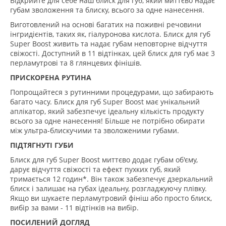
Відкрийте для себе наш блиск для губ, який миттєво надає
губам зволоження та блиску, всього за одне нанесення.
Виготовлений на основі багатих на поживні речовини
інгридієнтів, таких як, гіалуронова кислота. Блиск для губ
Super Boost живить та надає губам неповторне відчуття
свіжості. Доступний в 11 відтінках, цей блиск для губ має 3
перламутрові та 8 глянцевих фінішів.
ПРИСКОРЕНА РУТИНА
Попрощайтеся з рутинними процедурами, що забирають
багато часу. Блиск для губ Super Boost має унікальний
аплікатор, який забезпечує ідеальну кількість продукту
всього за одне нанесення! Більше не потрібно обирати
між ультра-блискучими та зволоженими губами.
ПІДТЯГНУТІ ГУБИ
Блиск для губ Super Boost миттєво додає губам об'єму,
дарує відчуття свіжості та ефект пухких губ, який
тримається 12 годин*. Він також забезпечує дзеркальний
блиск і залишає на губах ідеальну, розгладжуючу плівку.
Якщо ви шукаєте перламутровий фініш або просто блиск,
вибір за вами - 11 відтінків на вибір.
ПОСИЛЕНИЙ ДОГЛЯД