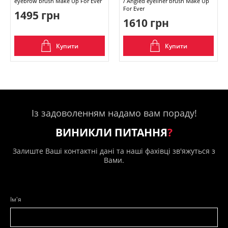
eyebrow brush Make Up For Ever
/ Angled eyeliner brush Make Up
For Ever
1495 грн
1610 грн
Купити
Купити
Із задоволенням надамо вам пораду!
ВИНИКЛИ ПИТАННЯ
?
Залиште Ваші контактні дані та наші фахівці зв'яжуться з
Вами.
Ім'я