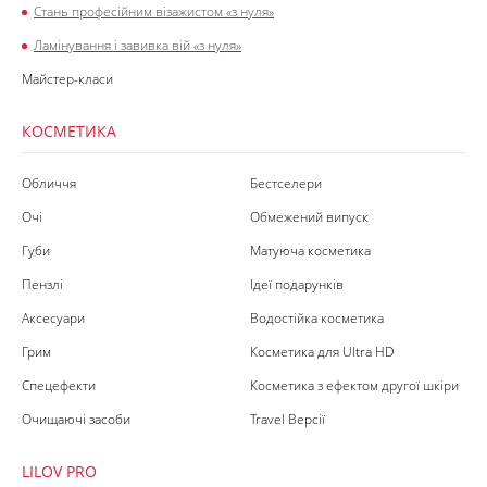
Стань професійним візажистом «з нуля»
Ламінування і завивка вій «з нуля»
Майстер-класи
КОСМЕТИКА
Обличчя
Бестселери
Очі
Обмежений випуск
Губи
Матуюча косметика
Пензлі
Ідеї подарунків
Аксесуари
Водостійка косметика
Грим
Косметика для Ultra HD
Спецефекти
Косметика з ефектом другої шкіри
Очищаючі засоби
Travel Версії
LILOV PRO