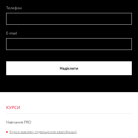
Телефон
E-mail
Надіслати
КУРСИ
Навчання PRO
Курси макіяжу підвищення кваліфікації