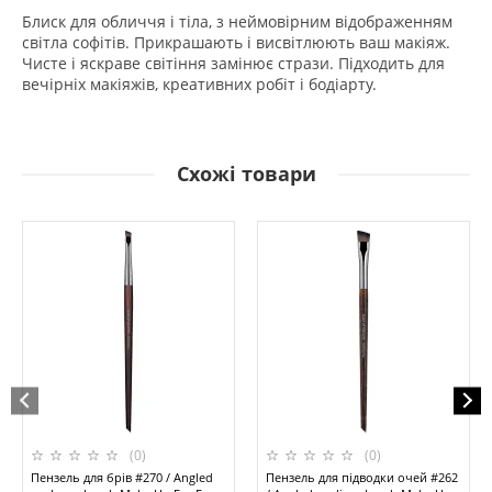
Блиск для обличчя і тіла, з неймовірним відображенням
світла софітів. Прикрашають і висвітлюють ваш макіяж.
Чисте і яскраве світіння замінює стрази. Підходить для
вечірніх макіяжів, креативних робіт і бодіарту.
Схожі товари
(0)
(0)
Пензель для брів #270 / Angled
Пензель для підводки очей #262