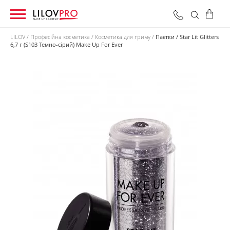
LILOV
Професійна косметика
Косметика для гриму
Паєтки / Star Lit Glitters
6,7 г (S103 Темно-сірий) Make Up For Ever
0 грн
Оформити замовлення
Разом: