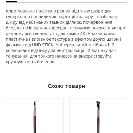
Коригувальна палетка в різних відтінках шкіри для
суперточна і невидимою корекції кольору - позбавляє
шкіру від небажаних темних ділянок, почервоніння і
бледності.Невідімая корекція і невидиме покриття як при
денному освітленні, так і для камер 4К. Надзвичайно
пластична і вирівнює текстура з ефектом другої шкіри і
формула від UHD STICK. Універсальний засіб 4-в-1. 2
кольорових відтінку для нейтралізації і 2 відтінку для
тонування. для тонкого нанесення використовуйте
круаную кисть боченок.
Схожі товари