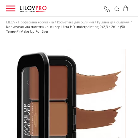
LILOV
Професійна косметика
Косметика для обличчя
Рум'яна для обличчя
Коригувальна палетка консилер Ultra HD underpainting 2х2,3 г 2х1 г (50
Темний) Make Up For Ever
0 грн
Оформити замовлення
Разом: