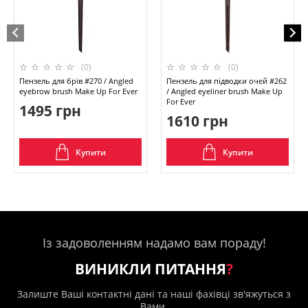
(0)
(0)
Пензель для брів #270 / Angled
Пензель для підводки очей #262
eyebrow brush Make Up For Ever
/ Angled eyeliner brush Make Up
For Ever
1495 грн
1610 грн
Купити
Купити
Із задоволенням надамо вам пораду!
ВИНИКЛИ ПИТАННЯ
?
Залиште Ваші контактні дані та наші фахівці зв'яжуться з
Вами.