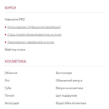
КУРСИ
Навчання PRO
Курси макіяжу підвищення кваліфікації
Стань професійним візажистом «з нуля»
Ламінування і завивка вій «з нуля»
Майстер-класи
КОСМЕТИКА
Обличчя
Бестселери
Очі
Обмежений випуск
Губи
Матуюча косметика
Пензлі
Ідеї подарунків
Аксесуари
Водостійка косметика