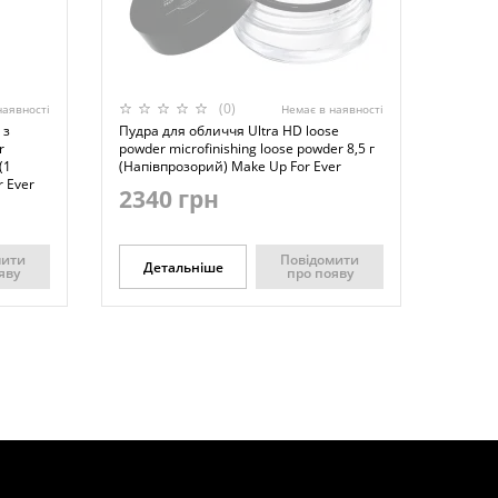
(0)
наявності
Немає в наявності
 з
Пудра для обличчя Ultra HD loose
r
powder microfinishing loose powder 8,5 г
(1
(Напівпрозорий) Make Up For Ever
 Ever
2340 грн
мити
Повідомити
Детальніше
яву
про появу