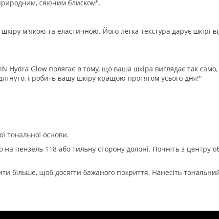
 природним, сяючим блиском".
шкіру м'якою та еластичною. Його легка текстура дарує шкірі 
N Hydra Glow полягає в тому, що ваша шкіра виглядає так само,
надягнуто, і робить вашу шкіру кращою протягом усього дня!"
ої тональної основи.
ьо на пензель 118 або тильну сторону долоні. Почніть з центру 
ти більше, щоб досягти бажаного покриття. Нанесіть тональни