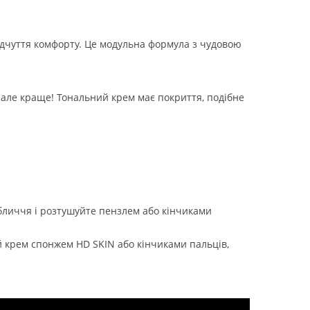
відчуття комфорту. Це модульна формула з чудовою
 але краще! Тональний крем має покриття, подібне
обличчя і розтушуйте пензлем або кінчиками
й крем спонжем HD SKIN або кінчиками пальців,