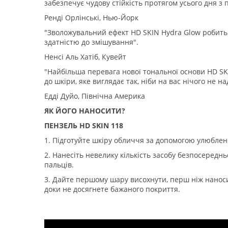
забезпечує чудову стійкість протягом усього дня з
Ренді Орлінські, Нью-Йорк
"Зволожувальний ефект HD SKIN Hydra Glow робить 
здатністю до змішування".
Ненсі Аль Хатіб, Кувейт
"Найбільша перевага нової тональної основи HD SKI
до шкіри, яке виглядає так, ніби на вас нічого не 
Едді Дуйо, Північна Америка
ЯК ЙОГО НАНОСИТИ?
ПЕНЗЕЛЬ HD SKIN 118
1. Підготуйте шкіру обличчя за допомогою улюблен
2. Нанесіть невелику кількість засобу безпосередн
пальців.
3. Дайте першому шару висохнути, перш ніж наноси
доки не досягнете бажаного покриття.