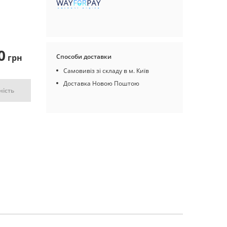
0
грн
Способи доставки
Самовивіз зі складу в м. Київ
Доставка Новою Поштою
ність