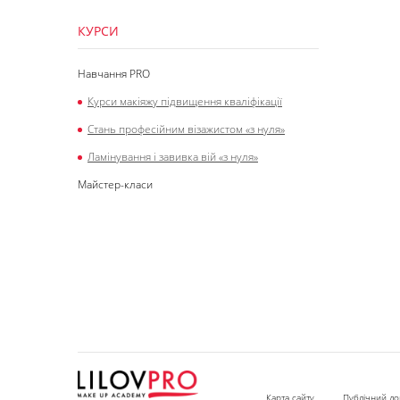
КУРСИ
Навчання PRO
Курси макіяжу підвищення кваліфікації
Стань професійним візажистом «з нуля»
Ламінування і завивка вій «з нуля»
Майстер-класи
Карта сайту
Публічний до