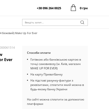
+38 096 264 0025
0 грн
0 грн
Оформити замовлення
Разом:
0 грн
Оформити замовлення
Разом:
4 Бежевий) Make Up For Ever
I000061514
Способи оплати
ow
r Ever
Готівкою або банківською картою в
точці самовивозу (м. Київ, магазин
MAKE UP FOR EVER)
На карту ПриватБанку
На підставі рахунку-фактури з
реквізитами, сплатити який можна в
будь-якому банку України
На сайті можна сплатити за допомогою
платформи