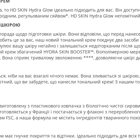
КРЕМ
а, то HD SKIN Hydra Glow ідеально підходить для вас. Він досту
иродним, регульованим сяйвом*. HD SKIN Hydra Glow непомітний:
А ШКІРОЮ
порада щодо підготовки шкіри. Вони відповіли, що перед нане
обить це за вас, наш новий тональний крем поєднує два засоби
имулює вашу шкіру негайно і залишається недоторканим після що
й крем збагачений HYDRA SKIN BOOSTER™, біополімерною мере
ю. Вона сприяє тривалому зволоженню ****, дозволяючи шкірі д
я, ніби на вас взагалі нічого немає. Вона зливається зі шкіро
фортний, що ви забудете, що нанесли тональний крем! З нашим 
 виготовлену з пластикового ковпачка з біологічно чистої сиров
отовляється у Франції і постачається у флаконі з переробленог
ам FSC, а наша формула не містить інгредієнтів тваринного пох
 має гнучке покриття та відтінки. Ідеально підходить для всіх 