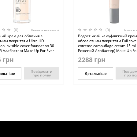
(0)
(0)
Немає в наявності
Немає в 
ний крем для обличчя з
Водостійкий камуфляжний крем
мим покриттям Ultra HD
абсолютним покриттям Full cove
on invisible cover foundation 30
extreme camouflage cream 15 ml 
5 Алабастер) Make Up For Ever
Рожевий Алабастер) Make Up For
 грн
2288 грн
Повідомити
Повідо
альніше
Детальніше
про появу
про по