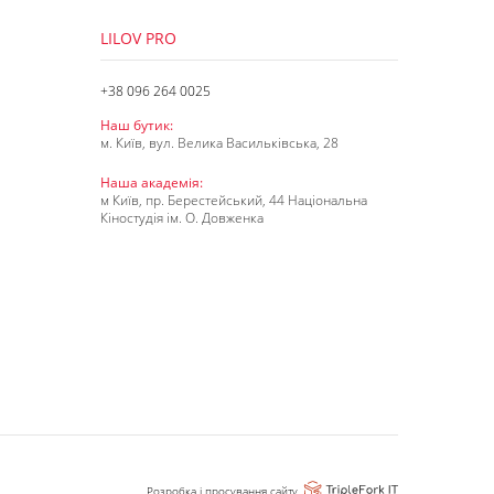
LILOV PRO
+38 096 264 0025
Наш бутик:
м. Київ, вул. Велика Васильківська, 28
Наша академія:
м Київ, пр. Берестейський, 44 Національна
Кіностудія ім. О. Довженка
Розробка і просування сайту