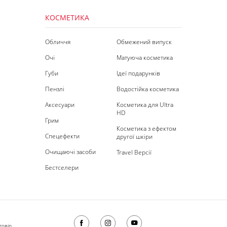
КОСМЕТИКА
Обличчя
Обмежений випуск
Очі
Матуюча косметика
Губи
Ідеї подарунків
Пензлі
Водостійка косметика
Аксесуари
Косметика для Ultra
HD
Грим
Косметика з ефектом
Спецефекти
другої шкіри
Очищаючі засоби
Travel Версії
Бестселери
говір