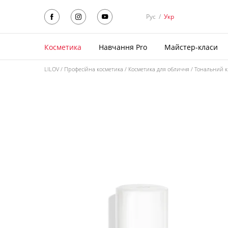
Рус
/
Укр
Косметика
Навчання Pro
Майстер-класи
LILOV
Професійна косметика
Косметика для обличчя
Тональний 