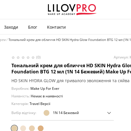
Заходи
Блог
Контакти
крем
Тональний крем для обличчя HD SKIN Hydra Glow Foundation BTG 12 мл (1N 1
(0)
Артикул: 
Тональний крем для обличчя HD SKIN Hydra Gl
Foundation BTG 12 мл (1N 14 Бежевий) Make Up Fo
HD SKIN HYDRA GLOW для тривалого зволоження та сяйва
Виробник:
Make Up For Ever
Наявність:
Немає в наявності
Категорія:
Travel Версії
Вибір відтінку:
1N 14 Бежевий