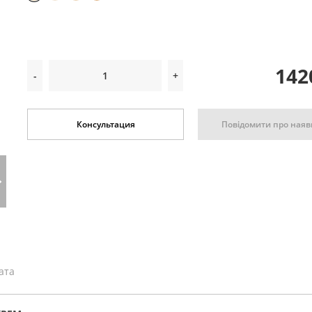
142
-
+
Повідомити про наяв
Консультация
ата