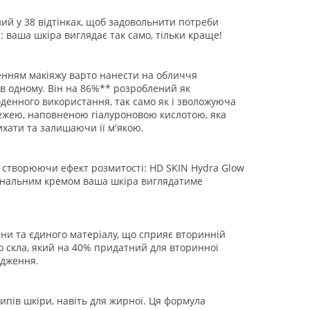
пний у 38 відтінках, щоб задовольнити потреби
 ваша шкіра виглядає так само, тільки краще!
сенням макіяжу варто нанести на обличчя
 в одному. Він на 86%** розроблений як
денного використання, так само як і зволожуюча
жею, наповненою гіалуроновою кислотою, яка
ихати та залишаючи її м'якою.
ю, створюючи ефект розмитості: HD SKIN Hydra Glow
тональним кремом ваша шкіра виглядатиме
ини та єдиного матеріалу, що сприяє вторинній
о скла, який на 40% придатний для вторинної
одження.
типів шкіри, навіть для жирної. Ця формула