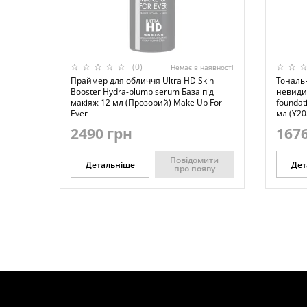
(0)
Немає в наявності
Праймер для обличчя Ultra HD Skin
Тональ
Booster Hydra-plump serum База під
невиди
макіяж 12 мл (Прозорий) Make Up For
foundati
Ever
мл (Y20
2490 грн
1676
Повідомити
Детальніше
Дет
про появу