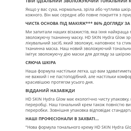
ТВІЙ ІДЕАЛЬНИЙ ЗВОЛОЖУЮЧИЙ ТОНАЛЬНИЙ 
Якщо у вас суха, нормальна, зріла або чутлива шкір
кожного. Він має середнє або повне покриття з пр
ЧИСТА ОСНОВА ПІД МАКІЯЖ*** 86% ДОГЛЯДУ З
Ми запитали наших візажистів, яка їхня найкраща 
зволожуючу тканинну маску. HD SKIN Hydra Glow зр
лікувальний засіб, який зволожує, наповнює та ст
тканинна маска. Наш новий зволожуючий тональни
імітує зволожуючу дію маски для догляду за шкіро
СЯЮЧА ШКІРА
Наша формула настільки легка, що вам здаватиметьс
не важкий і не пастоподібний, але настільки ком
красивішою протягом усього дня.
ВІДДАНИЙ НАЗАВЖДИ
HD SKIN Hydra Glow має екологічно чисту упаковку,
переробці. Наш тональний крем також повністю виг
переробки. Зовнішня упаковка відповідає стандарт
НАШІ ПРОФЕСІОНАЛИ В ЗАХВАТІ...
"Нова формула тонального крему HD SKIN Hydra Glow