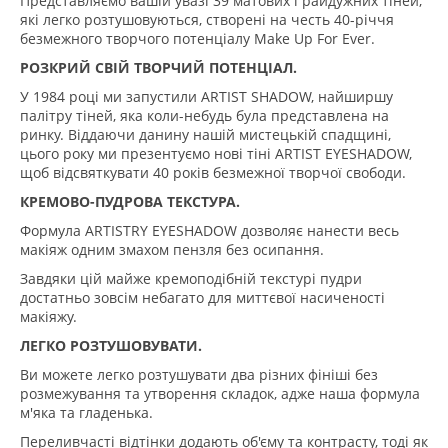
Представляємо вашій увазі 39 матових і райдужних тіней,
які легко розтушовуються, створені на честь 40-річчя
безмежного творчого потенціалу Make Up For Ever.
РОЗКРИЙ СВІЙ ТВОРЧИЙ ПОТЕНЦІАЛ.
У 1984 році ми запустили ARTIST SHADOW, найширшу
палітру тіней, яка коли-небудь була представлена на
ринку. Віддаючи данину нашій мистецькій спадщині,
цього року ми презентуємо нові тіні ARTIST EYESHADOW,
щоб відсвяткувати 40 років безмежної творчої свободи.
КРЕМОВО-ПУДРОВА ТЕКСТУРА.
Формула ARTISTRY EYESHADOW дозволяє нанести весь
макіяж одним змахом пензля без осипання.
Завдяки цій майже кремоподібній текстурі пудри
достатньо зовсім небагато для миттєвої насиченості
макіяжу.
ЛЕГКО РОЗТУШОВУВАТИ.
Ви можете легко розтушувати два різних фініші без
розмежування та утворення складок, адже наша формула
м'яка та гладенька.
Переливчасті відтінки додають об'єму та контрасту, тоді як