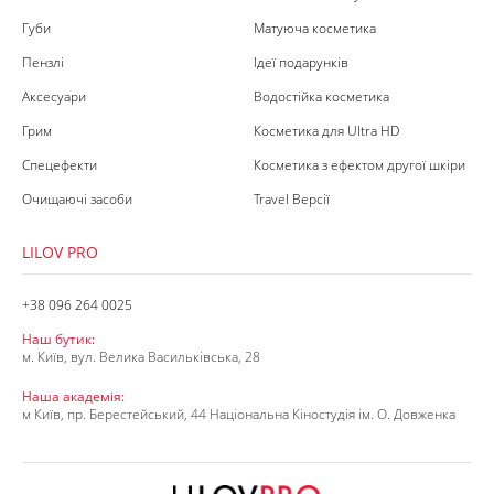
Губи
Матуюча косметика
Пензлі
Ідеї подарунків
Аксесуари
Водостійка косметика
Грим
Косметика для Ultra HD
Спецефекти
Косметика з ефектом другої шкіри
Очищаючі засоби
Travel Версії
LILOV PRO
+38 096 264 0025
Наш бутик:
м. Київ, вул. Велика Васильківська, 28
Наша академія:
м Київ, пр. Берестейський, 44 Національна Кіностудія ім. О. Довженка