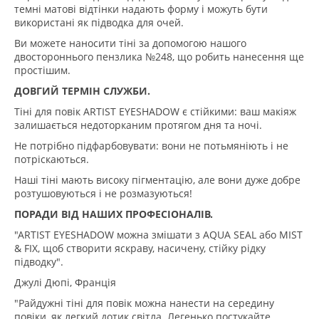
темні матові відтінки надають форму і можуть бути
використані як підводка для очей.
Ви можете наносити тіні за допомогою нашого
двостороннього пензлика №248, що робить нанесення ще
простішим.
ДОВГИЙ ТЕРМІН СЛУЖБИ.
Тіні для повік ARTIST EYESHADOW є стійкими: ваш макіяж
залишається недоторканим протягом дня та ночі.
Не потрібно підфарбовувати: вони не потьмяніють і не
потріскаються.
Наші тіні мають високу пігментацію, але вони дуже добре
розтушовуються і не розмазуються!
ПОРАДИ ВІД НАШИХ ПРОФЕСІОНАЛІВ.
"ARTIST EYESHADOW можна змішати з AQUA SEAL або MIST
& FIX, щоб створити яскраву, насичену, стійку рідку
підводку".
Джулі Дюпі, Франція
"Райдужні тіні для повік можна нанести на середину
повіки, як легкий дотик світла. Легенько постукайте