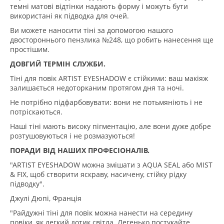
темні матові відтінки надають форму і можуть бути
використані як підводка для очей.
Ви можете наносити тіні за допомогою нашого
двостороннього пензлика №248, що робить нанесення ще
простішим.
ДОВГИЙ ТЕРМІН СЛУЖБИ.
Тіні для повік ARTIST EYESHADOW є стійкими: ваш макіяж
залишається недоторканим протягом дня та ночі.
Не потрібно підфарбовувати: вони не потьмяніють і не
потріскаються.
Наші тіні мають високу пігментацію, але вони дуже добре
розтушовуються і не розмазуються!
ПОРАДИ ВІД НАШИХ ПРОФЕСІОНАЛІВ.
"ARTIST EYESHADOW можна змішати з AQUA SEAL або MIST
& FIX, щоб створити яскраву, насичену, стійку рідку
підводку".
Джулі Дюпі, Франція
"Райдужні тіні для повік можна нанести на середину
повіки, як легкий дотик світла. Легенько постукайте