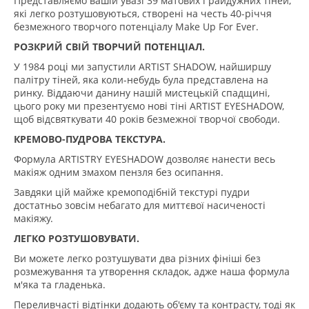
Представляємо вашій увазі 39 матових і райдужних тіней,
які легко розтушовуються, створені на честь 40-річчя
безмежного творчого потенціалу Make Up For Ever.
РОЗКРИЙ СВІЙ ТВОРЧИЙ ПОТЕНЦІАЛ.
У 1984 році ми запустили ARTIST SHADOW, найширшу
палітру тіней, яка коли-небудь була представлена на
ринку. Віддаючи данину нашій мистецькій спадщині,
цього року ми презентуємо нові тіні ARTIST EYESHADOW,
щоб відсвяткувати 40 років безмежної творчої свободи.
КРЕМОВО-ПУДРОВА ТЕКСТУРА.
Формула ARTISTRY EYESHADOW дозволяє нанести весь
макіяж одним змахом пензля без осипання.
Завдяки цій майже кремоподібній текстурі пудри
достатньо зовсім небагато для миттєвої насиченості
макіяжу.
ЛЕГКО РОЗТУШОВУВАТИ.
Ви можете легко розтушувати два різних фініші без
розмежування та утворення складок, адже наша формула
м'яка та гладенька.
Переливчасті відтінки додають об'єму та контрасту, тоді як