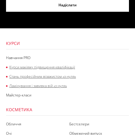
Надіслати
КУРСИ
Навчання PRO
Курси макіяжу підвищення кваліфікації
Стань професійним візажистом «з нуля»
Ламінування і завивка вій «з нуля»
Майстер-класи
КОСМЕТИКА
Обличчя
Бестселери
Очі
Обмежений випуск