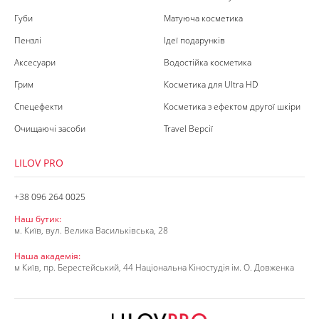
Губи
Матуюча косметика
Пензлі
Ідеї подарунків
Аксесуари
Водостійка косметика
Грим
Косметика для Ultra HD
Спецефекти
Косметика з ефектом другої шкіри
Очищаючі засоби
Travel Версії
LILOV PRO
+38 096 264 0025
Наш бутик:
м. Київ, вул. Велика Васильківська, 28
Наша академія:
м Київ, пр. Берестейський, 44 Національна Кіностудія ім. О. Довженка