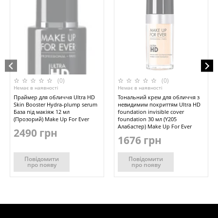
(0)
(0)
Немає в наявності
Немає в наявності
Праймер для обличчя Ultra HD
Тональний крем для обличчя з
Skin Booster Hydra-plump serum
невидимим покриттям Ultra HD
База під макіяж 12 мл
foundation invisible cover
(Прозорий) Make Up For Ever
foundation 30 мл (Y205
Алабастер) Make Up For Ever
2490 грн
1676 грн
Повідомити
Повідомити
про появу
про появу