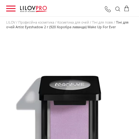
LILOV
Професійна косметика
Косметика для очей
Тіні для повік
Тіні для
очей Artist Eyeshadow 2 г (920 Хоробра лаванда) Make Up For Ever
0 грн
Оформити замовлення
Разом: