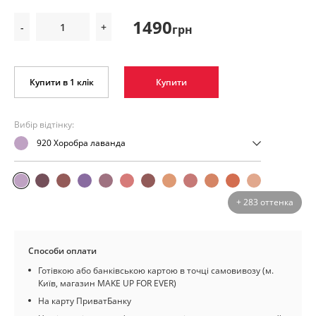
1490
-
+
грн
Купити в 1 клік
Купити
Вибір відтінку:
920 Хоробра лаванда
+ 283 оттенка
Способи оплати
Готівкою або банківською картою в точці самовивозу (м.
Київ, магазин MAKE UP FOR EVER)
На карту ПриватБанку