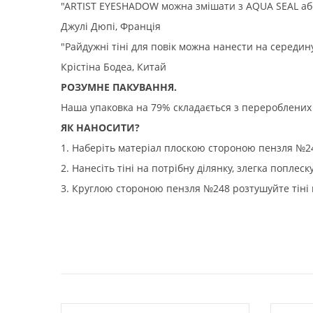
"ARTIST EYESHADOW можна змішати з AQUA SEAL або M
Джулі Дюпі, Франція
"Райдужні тіні для повік можна нанести на середину
Крістіна Бодеа, Китай
РОЗУМНЕ ПАКУВАННЯ.
Наша упаковка на 79% складається з перероблених м
ЯК НАНОСИТИ?
1. Наберіть матеріал плоскою стороною пензля №2
2. Нанесіть тіні на потрібну ділянку, злегка попле
3. Круглою стороною пензля №248 розтушуйте тіні