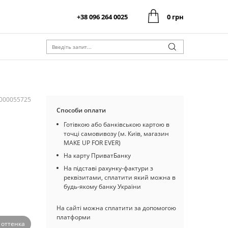
+38 096 264 0025
0 грн
0 грн
Оформити замовлення
Разом:
0 грн
Оформити замовлення
Разом:
I000055725
Способи оплати
Готівкою або банківською картою в
точці самовивозу (м. Київ, магазин
MAKE UP FOR EVER)
На карту ПриватБанку
На підставі рахунку-фактури з
реквізитами, сплатити який можна в
будь-якому банку України
На сайті можна сплатити за допомогою
платформи
 оттенка