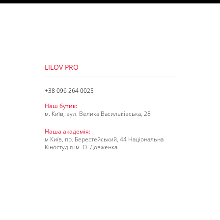
LILOV PRO
+38 096 264 0025
Наш бутик:
м. Київ, вул. Велика Васильківська, 28
Наша академія:
м Київ, пр. Берестейський, 44 Національна
Кіностудія ім. О. Довженка