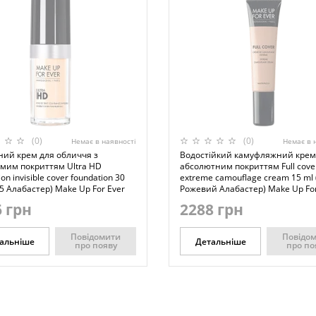
(0)
(0)
Немає в наявності
Немає в 
ний крем для обличчя з
Водостійкий камуфляжний крем
мим покриттям Ultra HD
абсолютним покриттям Full cove
on invisible cover foundation 30
extreme camouflage cream 15 ml 
5 Алабастер) Make Up For Ever
Рожевий Алабастер) Make Up For
 грн
2288 грн
Повідомити
Повідо
альніше
Детальніше
про появу
про по