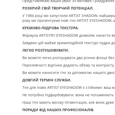
Представляємо вашій увазі 39 матових і райдужних 
РОЗКРИЙ СВІЙ ТВОРЧИЙ ПОТЕНЦІАЛ.
У 1984 році ми запустили ARTIST SHADOW, найширшу
року ми презентуємо нові тіні ARTIST EYESHADOW, щ
КРЕМОВО-ПУДРОВА ТЕКСТУРА.
Формула ARTISTRY EYESHADOW дозволяє нанести ве
Завдяки цій майже кремоподібній текстурі пудри до
ЛЕГКО РОЗТУШОВУВАТИ.
Ви можете легко розтушувати два різних фініші бе
Переливчасті відтінки додають об'єму та контрасту,
Ви можете наносити тіні за допомогою нашого дво
ДОВГИЙ ТЕРМІН СЛУЖБИ.
Тіні для повік ARTIST EYESHADOW є стійкими: ваш 
Не потрібно підфарбовувати: вони не потьмяніють 
Наші тіні мають високу пігментацію, але вони дуж
ПОРАДИ ВІД НАШИХ ПРОФЕСІОНАЛІВ.