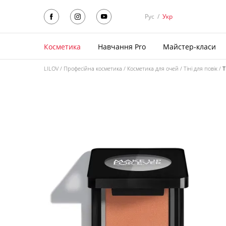
Рус
/
Укр
Косметика
Навчання Pro
Майстер-класи
LILOV
Професійна косметика
Косметика для очей
Тіні для повік
Т