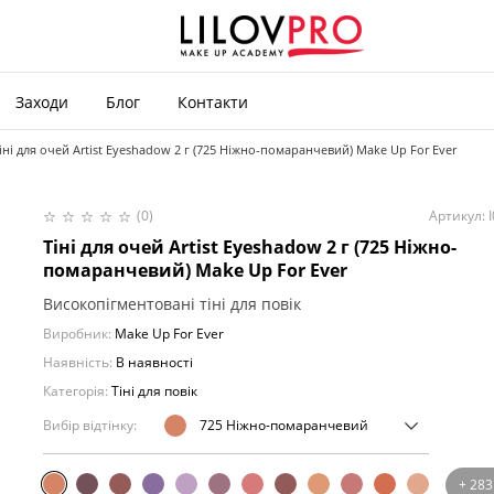
Заходи
Блог
Контакти
іні для очей Artist Eyeshadow 2 г (725 Ніжно-помаранчевий) Make Up For Ever
(0)
Артикул: 
Тіні для очей Artist Eyeshadow 2 г (725 Ніжно-
помаранчевий) Make Up For Ever
Високопігментовані тіні для повік
Виробник:
Make Up For Ever
Наявність:
В наявності
Категорія:
Тіні для повік
Вибір відтінку:
725 Ніжно-помаранчевий
+ 283