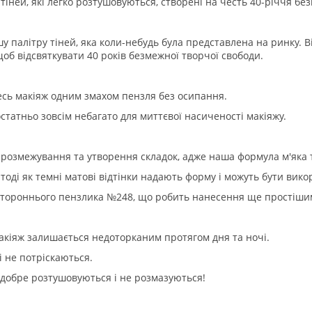
тіней, які легко розтушовуються, створені на честь 40-річчя бе
 палітру тіней, яка коли-небудь була представлена на ринку. 
об відсвяткувати 40 років безмежної творчої свободи.
сь макіяж одним змахом пензля без осипання.
статньо зовсім небагато для миттєвої насиченості макіяжу.
з розмежування та утворення складок, адже наша формула м'яка 
 тоді як темні матові відтінки надають форму і можуть бути вико
стороннього пензлика №248, що робить нанесення ще простіши
макіяж залишається недоторканим протягом дня та ночі.
і не потріскаються.
е добре розтушовуються і не розмазуються!