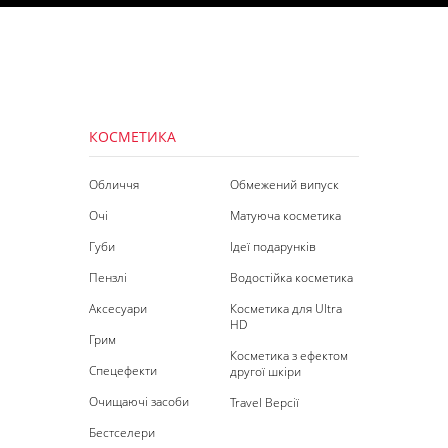
КОСМЕТИКА
Обличчя
Обмежений випуск
Очі
Матуюча косметика
Губи
Ідеї подарунків
Пензлі
Водостійка косметика
Аксесуари
Косметика для Ultra
HD
Грим
Косметика з ефектом
Спецефекти
другої шкіри
Очищаючі засоби
Travel Версії
Бестселери