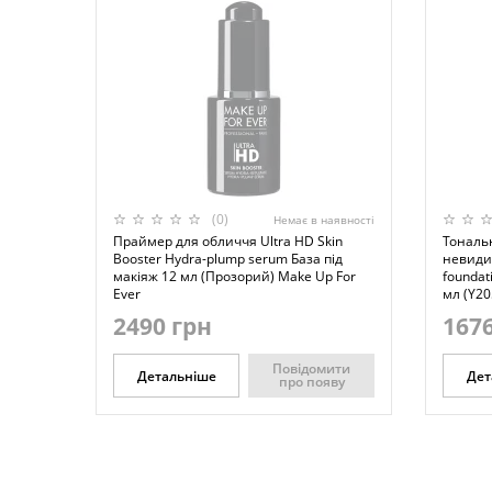
(0)
Немає в наявності
Праймер для обличчя Ultra HD Skin
Тональ
Booster Hydra-plump serum База під
невиди
макіяж 12 мл (Прозорий) Make Up For
foundati
Ever
мл (Y20
2490 грн
1676
Повідомити
Детальніше
Дет
про появу