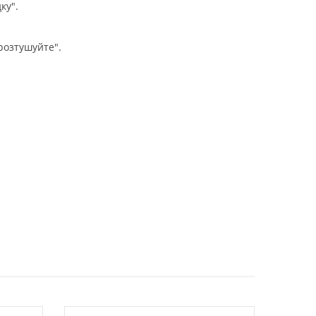
ку".
 розтушуйте".