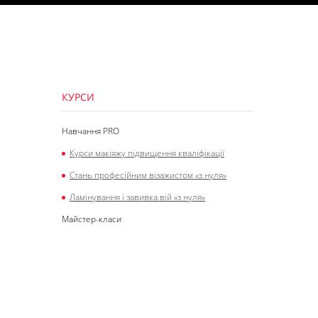
КУРСИ
Навчання PRO
Курси макіяжу підвищення кваліфікації
Стань професійним візажистом «з нуля»
Ламінування і завивка вій «з нуля»
Майстер-класи