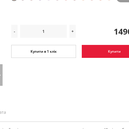
149
-
+
Купити в 1 клік
Купити
ата