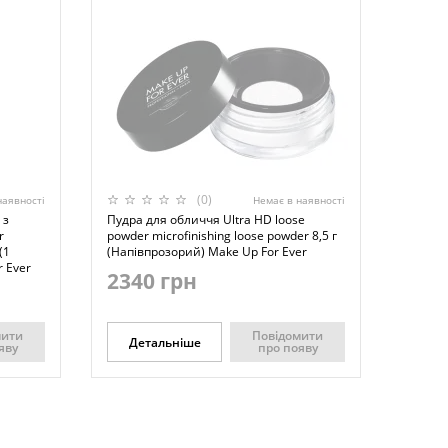
(0)
наявності
Немає в наявності
 з
Пудра для обличчя Ultra HD loose
r
powder microfinishing loose powder 8,5 г
(1
(Напівпрозорий) Make Up For Ever
 Ever
2340 грн
мити
Повідомити
Детальніше
яву
про появу