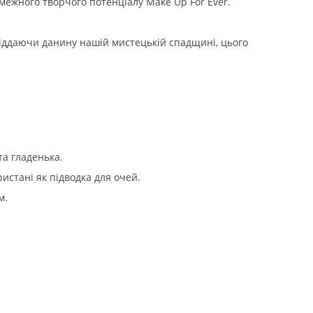
змежного творчого потенціалу Make Up For Ever.
Віддаючи данину нашій мистецькій спадщині, цього
та гладенька.
ристані як підводка для очей.
м.