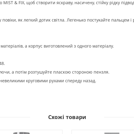
IST & FIX, щоб створити яскраву, насичену, стійку рідку підвод
 повіки, як легкий дотик світла. Легенько постукайте пальцем і
атеріалів, а корпус виготовлений з одного матеріалу.
48.
скуючи, а потім розтушуйте пласкою стороною пензля.
 невеликими круговими рухами спереду назад.
Схожі товари