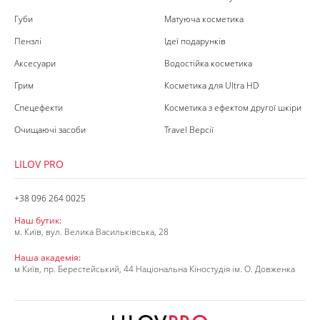
Губи
Матуюча косметика
Пензлі
Ідеї подарунків
Аксесуари
Водостійка косметика
Грим
Косметика для Ultra HD
Спецефекти
Косметика з ефектом другої шкіри
Очищаючі засоби
Travel Версії
LILOV PRO
+38 096 264 0025
Наш бутик:
м. Київ, вул. Велика Васильківська, 28
Наша академія:
м Київ, пр. Берестейський, 44 Національна Кіностудія ім. О. Довженка