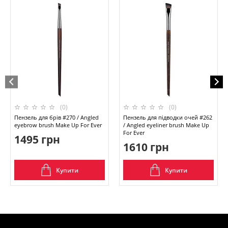
(0)
(0)
Пензель для брів #270 / Angled
Пензель для підводки очей #262
eyebrow brush Make Up For Ever
/ Angled eyeliner brush Make Up
For Ever
1495 грн
1610 грн
Купити
Купити