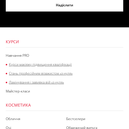
Надіслати
КУРСИ
Навчання PRO
Курси макіяжу підвищення кваліфікації
Стань професійним візажистом «з нуля»
Ламінування і завивка вій «з нуля»
Майстер-класи
КОСМЕТИКА
Обличчя
Бестселери
Очі
Обмежений випуск