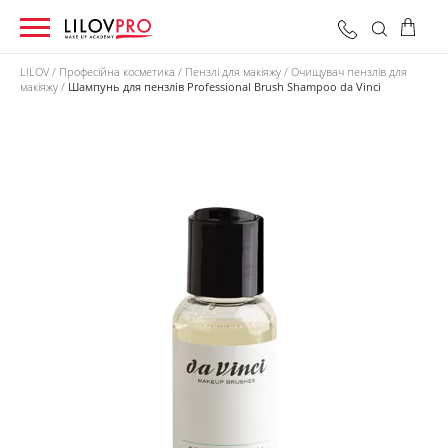
LILOV
Професійна косметика
Пензлі для макіяжу
Очищувач пензлів для
макіяжу
Шампунь для пензлів Professional Brush Shampoo da Vinci
0 грн
Оформити замовлення
Разом: