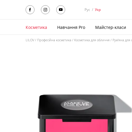
Рус
/
Укр
Косметика
Навчання Pro
Майстер-класи
LILOV
Професійна косметика
Косметика для обличчя
Рум'яна для