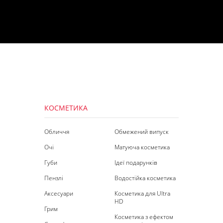
КОСМЕТИКА
Обличчя
Обмежений випуск
Очі
Матуюча косметика
Губи
Ідеї подарунків
Пензлі
Водостійка косметика
Аксесуари
Косметика для Ultra
HD
Грим
Косметика з ефектом