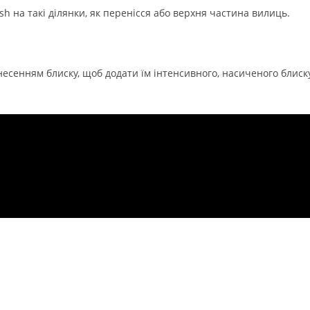
sh на такі ділянки, як перенісся або верхня частина вилиць.
анесенням блиску, щоб додати їм інтенсивного, насиченого блиску