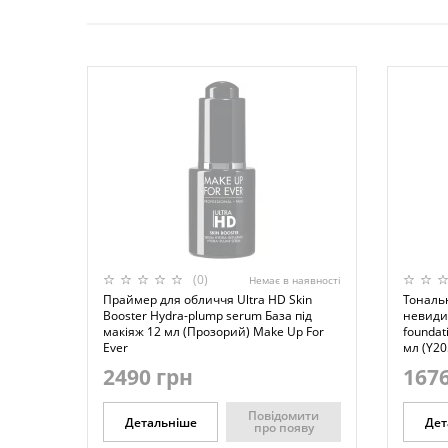
(0)
Немає в наявності
Праймер для обличчя Ultra HD Skin
Тональ
Booster Hydra-plump serum База під
невиди
макіяж 12 мл (Прозорий) Make Up For
foundati
Ever
мл (Y20
2490 грн
1676
Повідомити
Детальніше
Дет
про появу