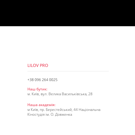
LILOV PRO
+38 096 264 0025
Наш бутик:
м. Київ, вул. Велика Васильківська, 28
Наша академія:
м Київ, пр. Берестейський, 44 Національна
Кіностудія ім. О. Довженка