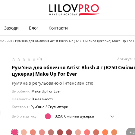
Заходи
Блог
Контакти
 обличчя
Рум'яна для обличчя Artist Blush 4 г (B250 Смілива цукерка) Make Up For E
(0)
Артикул: 
Рум'яна для обличчя Artist Blush 4 г (B250 Сміли
цукерка) Make Up For Ever
Рум'яна з регульованою інтенсивністю
Виробник:
Make Up For Ever
Наявність:
В наявності
Категорія:
Рум'яна / Скульптори
Вибір відтінку:
B250 Смілива цукерка
+ 