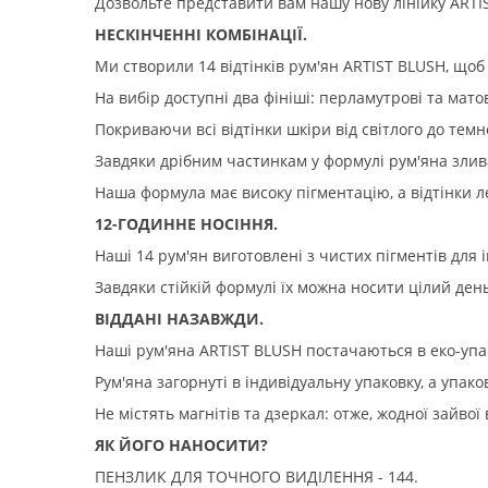
Дозвольте представити вам нашу нову лінійку ARTI
НЕСКІНЧЕННІ КОМБІНАЦІЇ.
Ми створили 14 відтінків рум'ян ARTIST BLUSH, щоб
На вибір доступні два фініші: перламутрові та матов
Покриваючи всі відтінки шкіри від світлого до темн
Завдяки дрібним частинкам у формулі рум'яна злив
Наша формула має високу пігментацію, а відтінки 
12-ГОДИННЕ НОСІННЯ.
Наші 14 рум'ян виготовлені з чистих пігментів для
Завдяки стійкій формулі їх можна носити цілий день
ВІДДАНІ НАЗАВЖДИ.
Наші рум'яна ARTIST BLUSH постачаються в еко-упа
Рум'яна загорнуті в індивідуальну упаковку, а упак
Не містять магнітів та дзеркал: отже, жодної зайвої 
ЯК ЙОГО НАНОСИТИ?
ПЕНЗЛИК ДЛЯ ТОЧНОГО ВИДІЛЕННЯ - 144.