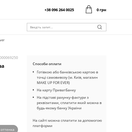
+38 096 264 0025
0 грн
0 грн
Оформити замовлення
Разом:
0 грн
Оформити замовлення
Разом:
ver
I000069250
Способи оплати
ва
Готівкою або банківською картою в
точці самовивозу (м. Київ, магазин
MAKE UP FOR EVER)
На карту ПриватБанку
На підставі рахунку-фактури з
реквізитами, сплатити який можна в
будь-якому банку України
На сайті можна сплатити за допомогою
платформи
2 оттенка