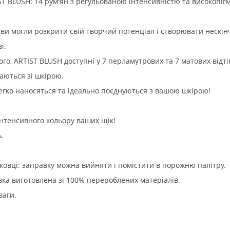
ST BLUSH: 14 рум'ян з регульованою інтенсивністю та високоп
 ви могли розкрити свій творчий потенціал і створювати нескін
і.
ого, ARTIST BLUSH доступні у 7 перламутрових та 7 матових відті
аються зі шкірою.
легко наносяться та ідеально поєднуються з вашою шкірою!
 інтенсивного кольору ваших щік!
.
ковці: заправку можна вийняти і помістити в порожню палітру.
овка виготовлена зі 100% перероблених матеріалів.
ваги.