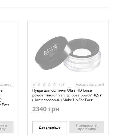
(0)
наявності
Немає в наявності
 з
Пудра для обличчя Ultra HD loose
r
powder microfinishing loose powder 8,5 г
(1
(Напівпрозорий) Make Up For Ever
 Ever
2340 грн
мити
Повідомити
Детальніше
яву
про появу