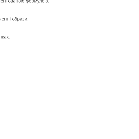
ігментованою формулою.
ченні образи.
нках.