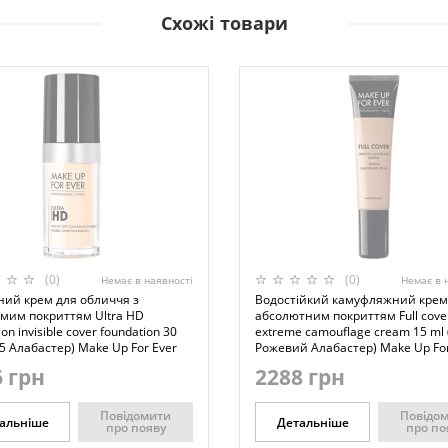
Схожі товари
(0)
(0)
Немає в наявності
Немає в 
ний крем для обличчя з
Водостійкий камуфляжний крем
мим покриттям Ultra HD
абсолютним покриттям Full cove
on invisible cover foundation 30
extreme camouflage cream 15 ml 
5 Алабастер) Make Up For Ever
Рожевий Алабастер) Make Up For
 грн
2288 грн
Повідомити
Повідо
альніше
Детальніше
про появу
про по