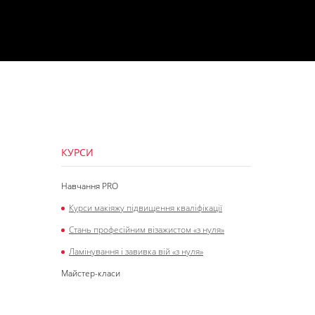
КУРСИ
Навчання PRO
Курси макіяжу підвищення кваліфікації
Стань професійним візажистом «з нуля»
Ламінування і завивка вій «з нуля»
Майстер-класи