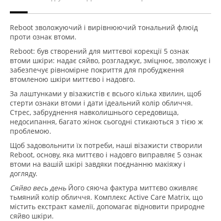
Reboot зволожуючий і вирівнюючий тональний флюїд
проти ознак втоми.
Reboot: був створений для миттєвої корекції 5 ознак
втоми шкіри: надає сяйво, розгладжує, зміцнює, зволожує і
забезпечує рівномірне покриття для пробудження
втомленою шкіри миттєво і надовго.
За лаштунками у візажистів є всього кілька хвилин, щоб
стерти ознаки втоми і дати ідеальний колір обличчя.
Стрес, забруднення навколишнього середовища,
недосипання, багато жінок сьогодні стикаються з тією ж
проблемою.
Щоб задовольнити їх потреби, наші візажисти створили
Reboot, основу, яка миттєво і надовго виправляє 5 ознак
втоми на вашій шкірі завдяки поєднанню макіяжу і
догляду.
Сяйво весь день
Його сяюча фактура миттєво оживляє
тьмяний колір обличчя. Комплекс Active Care Matrix, що
містить екстракт камелії, допомагає відновити природне
сяйво шкіри.