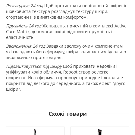
Розгладжує 24 год
Щоб протистояти нерівностей шкіри, її
шовковиста текстура розгладжує текстуру шкіри,
огортаючи її з винятковим комфортом.
Пружність 24 год
Женьшень, присутній в комплексі Active
Care Matrix, допомагає шкірі відновити пружність і
еластичність.
Зволоження 24 год
Завдяки зволожуючим компонентам,
які складають його формулу, шкіра залишається ідеально
зволоженою протягом дня.
Підлаштовується під шкіру
Щоб приховати недоліки і
уніфікувати колір обличчя, Reboot створює легке
покриття. Його формула пропонує природне і локальне
покриття від легкого до середнього, а також ефект "другої
шкіри".
Схожі товари