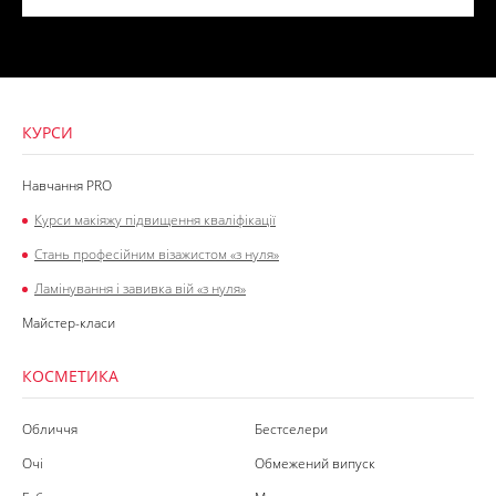
КУРСИ
Навчання PRO
Курси макіяжу підвищення кваліфікації
Стань професійним візажистом «з нуля»
Ламінування і завивка вій «з нуля»
Майстер-класи
КОСМЕТИКА
Обличчя
Бестселери
Очі
Обмежений випуск