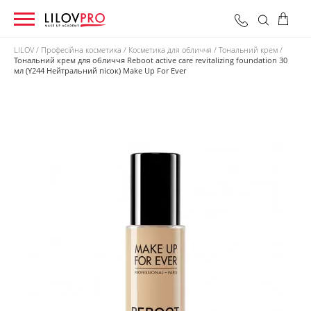
LILOV
Професійна косметика
Косметика для обличчя
Тональний крем
Тональний крем для обличчя Reboot active care revitalizing foundation 30
мл (Y244 Нейтральний пісок) Make Up For Ever
0 грн
Оформити замовлення
Разом: