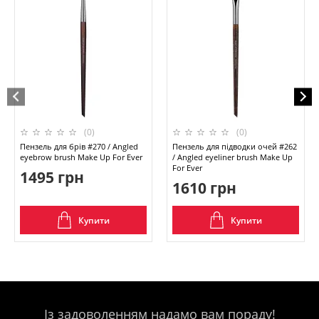
(0)
(0)
Пензель для брів #270 / Angled
Пензель для підводки очей #262
eyebrow brush Make Up For Ever
/ Angled eyeliner brush Make Up
For Ever
1495 грн
1610 грн
Купити
Купити
Із задоволенням надамо вам пораду!