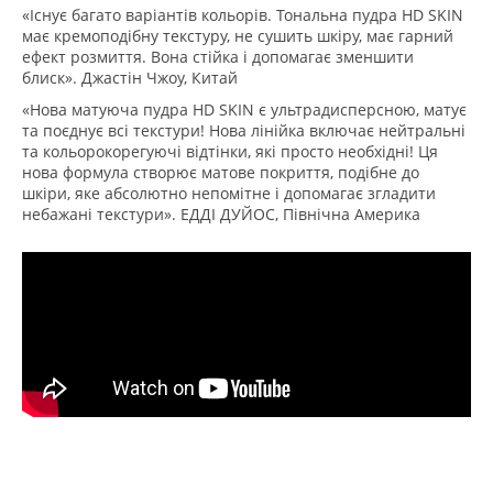
«Існує багато варіантів кольорів. Тональна пудра HD SKIN
має кремоподібну текстуру, не сушить шкіру, має гарний
ефект розмиття. Вона стійка і допомагає зменшити
блиск». Джастін Чжоу, Китай
«Нова матуюча пудра HD SKIN є ультрадисперсною, матує
та поєднує всі текстури! Нова лінійка включає нейтральні
та кольорокорегуючі відтінки, які просто необхідні! Ця
нова формула створює матове покриття, подібне до
шкіри, яке абсолютно непомітне і допомагає згладити
небажані текстури». ЕДДІ ДУЙОС, Північна Америка