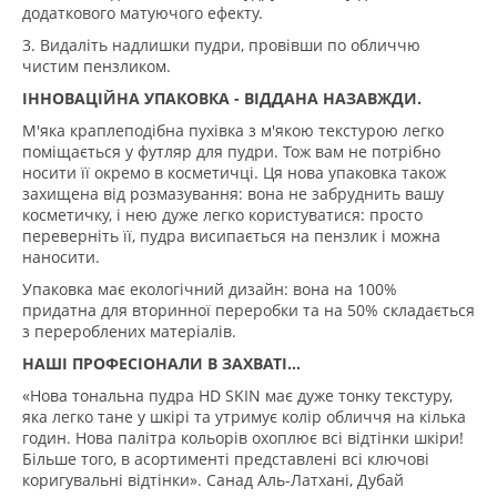
додаткового матуючого ефекту.
3. Видаліть надлишки пудри, провівши по обличчю
чистим пензликом.
ІННОВАЦІЙНА УПАКОВКА - ВІДДАНА НАЗАВЖДИ.
М'яка краплеподібна пухівка з м'якою текстурою легко
поміщається у футляр для пудри. Тож вам не потрібно
носити її окремо в косметичці. Ця нова упаковка також
захищена від розмазування: вона не забруднить вашу
косметичку, і нею дуже легко користуватися: просто
переверніть її, пудра висипається на пензлик і можна
наносити.
Упаковка має екологічний дизайн: вона на 100%
придатна для вторинної переробки та на 50% складається
з перероблених матеріалів.
НАШІ ПРОФЕСІОНАЛИ В ЗАХВАТІ...
«Нова тональна пудра HD SKIN має дуже тонку текстуру,
яка легко тане у шкірі та утримує колір обличчя на кілька
годин. Нова палітра кольорів охоплює всі відтінки шкіри!
Більше того, в асортименті представлені всі ключові
коригувальні відтінки». Санад Аль-Латхані, Дубай