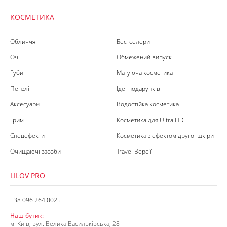
КОСМЕТИКА
Обличчя
Бестселери
Очі
Обмежений випуск
Губи
Матуюча косметика
Пензлі
Ідеї подарунків
Аксесуари
Водостійка косметика
Грим
Косметика для Ultra HD
Спецефекти
Косметика з ефектом другої шкіри
Очищаючі засоби
Travel Версії
LILOV PRO
+38 096 264 0025
Наш бутик:
м. Київ, вул. Велика Васильківська, 28