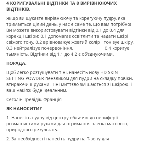
4 КОРИГУВАЛЬНІ ВІДТІНКИ ТА 8 ВИРІВНЮЮЧИХ
ВІДТІНКІВ.
Якщо ви шукаєте вирівнюючу та корегуючу пудру, яка
тримається цілий день, у нас є саме те, що вам потрібно!
Ви можете використовувати відтінки від 0.1 до 0.4 для
корекції шкіри: 0.1 допомагає освітлити та надати шкірі
свіжого тону. 0.2 врівноважує жовтий колір і тонізує шкіру.
0.3 нейтралізує почервоніння. 0.4 коригує
тьмяність. Відтінки від 1.1 до 4.2 є об'єднуючими.
ПОРАДА.
Щоб легко розтушувати тіні, нанесіть нову HD SKIN
SETTING POWDER пензликом для пудри на складку повіки,
втираючи її рухами. Тіні миттєво змішаються зі шкірою, і
ваш макіяж буде ідеальним.
Сеголін Тревідік, Франція
ЯК НАНОСИТИ?
1. Нанесіть пудру від центру обличчя до периферії
розмашистими рухами для отримання злегка матового,
природного результату.
2. За необхідності нанесіть пудру на Т-зону для