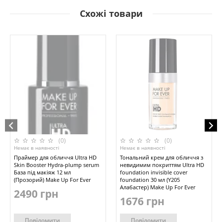
Схожі товари
(0)
(0)
Немає в наявності
Немає в наявності
Праймер для обличчя Ultra HD
Тональний крем для обличчя з
Skin Booster Hydra-plump serum
невидимим покриттям Ultra HD
База під макіяж 12 мл
foundation invisible cover
(Прозорий) Make Up For Ever
foundation 30 мл (Y205
Алабастер) Make Up For Ever
2490 грн
1676 грн
Повідомити
Повідомити