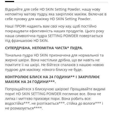
Відкрийте для себе HD SKIN Setting Powder, нашу нову
непомітну матову пудру, яка закріплює макіяж. Включає в
себе пуховку для макіяжу HD SKIN Setting Powder.
Наші ПРОФІ надають вам свої ноу-хау, щоб постійно
покращувати ефективність наших продуктів. Цього року
наша символічна пудра SETTING POWDER повертається
під франшизою HD SKIN.
СУПЕРДРІБНА, НЕПОМІТНА ЧИСТА* ПУДРА.
Тональна пудра HD SKIN призначена для нормальної та
жирної шкіри. Вона настільки дрібна, що ви навіть не
помітите її на шкірі. Не бійтеся спалахів з нашою новою
пудрою для макіяжу: ніякого блиску не буде.
КОНТРОЛЮЄ БЛИСК НА 24 ГОДИНИ** І ЗАКРІПЛЮЄ
МАКІЯЖ НА 24 ГОДИНИ***.
Попрощайтеся з блискучою шкірою! Прощавайте видимі
пори! HD SKIN SETTING POWDER поглинає все. Вона не
липка і миттєво приховує пори. Вона робить все:
водостійка***, не розтікається***, стійка до вологи*** і
не розмазується****.