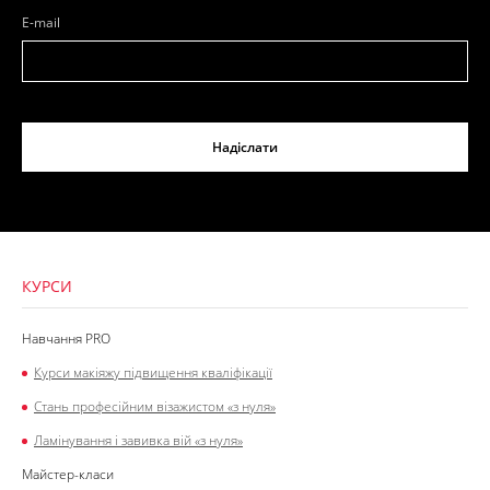
E-mail
Надіслати
КУРСИ
Навчання PRO
Курси макіяжу підвищення кваліфікації
Стань професійним візажистом «з нуля»
Ламінування і завивка вій «з нуля»
Майстер-класи