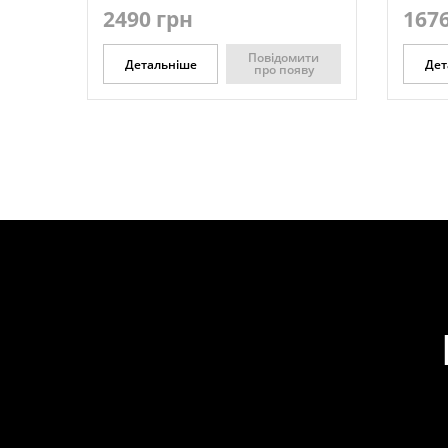
2490 грн
1676
Повідомити
Детальніше
Дет
про появу