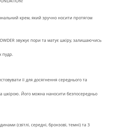
FOUNDATION!
тональний крем, який зручно носити протягом
 POWDER звужує пори та матує шкіру, залишаючись
х пудр.
стовувати її для досягнення середнього та
за шкірою. Його можна наносити безпосередньо
ами (світлі, середні, бронзові, темні) та 3