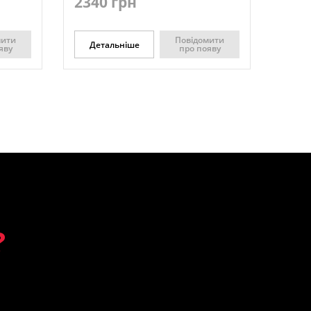
2340 грн
мити
Повідомити
Детальніше
яву
про появу
?