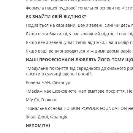
Формула нашої пудрової тональної основи не місти
ЯК ЗНАЙТИ СВІЙ ВІДТІНОК?
Подивіться на свої вени. Вони зелені, сині чи десь
Якщо вени блакитні, у вас холодний підтон, і ваш ві
Якщо вени зелені, у вас теплі відтінки, і ваш колір 
Якщо ваші вени знаходяться між цими двома варіан
НАШІ ПРОФЕСІОНАЛИ ЛЮБЛЯТЬ ЙОГО, ТОМУ ЩО .
"Модульне покриття від середнього до сильного р
носити в сумочці вдень і вночі".
Ровена ЧАН, Сінгапур
"Макіяж має шовковисте, напівматове покриття. Неп
Міу Со, Гонконг
"Тональна основа HD SKIN POWDER FOUNDATION не за
Жюлі Дюпі, Франція
НЕПОМІТНІ