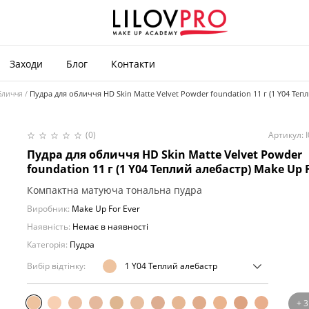
Заходи
Блог
Контакти
бличчя
Пудра для обличчя HD Skin Matte Velvet Powder foundation 11 г (1 Y04 Теп
(0)
Артикул: 
Пудра для обличчя HD Skin Matte Velvet Powder
foundation 11 г (1 Y04 Теплий алебастр) Make Up F
Компактна матуюча тональна пудра
Виробник:
Make Up For Ever
Наявність:
Немає в наявності
Категорія:
Пудра
Вибір відтінку:
1 Y04 Теплий алебастр
+ 