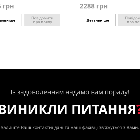
 грн
2288 грн
Повідомити
Повідо
альніше
Детальніше
про появу
про по
Із задоволенням надамо вам пораду!
ВИНИКЛИ ПИТАННЯ
Залиште Ваші контактні дані та наші фахівці зв'яжуться з Вами.