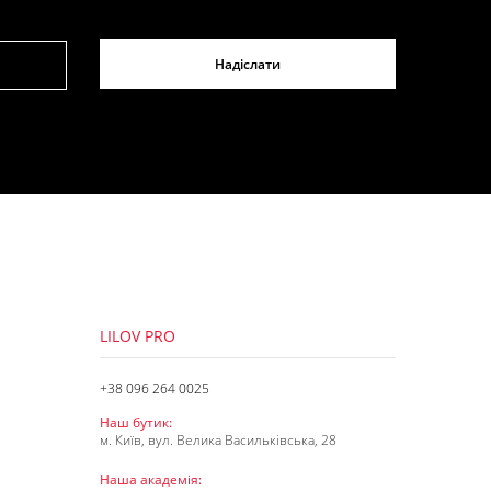
Надіслати
LILOV PRO
+38 096 264 0025
Наш бутик:
м. Київ, вул. Велика Васильківська, 28
Наша академія: