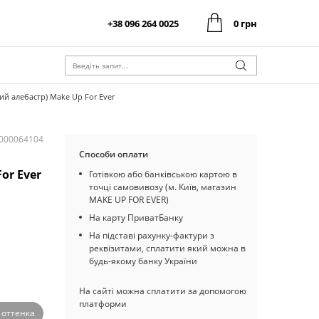
+38 096 264 0025
0 грн
0 грн
Оформити замовлення
Разом:
0 грн
Оформити замовлення
Разом:
лий алебастр) Make Up For Ever
I000064104
Способи оплати
or Ever
Готівкою або банківською картою в
точці самовивозу (м. Київ, магазин
MAKE UP FOR EVER)
На карту ПриватБанку
На підставі рахунку-фактури з
реквізитами, сплатити який можна в
будь-якому банку України
На сайті можна сплатити за допомогою
платформи
3 оттенка