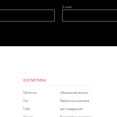
E-mail
КОСМЕТИКА
Обличчя
Обмежений випуск
Очі
Матуюча косметика
Губи
Ідеї подарунків
Пензлі
Водостійка косметика