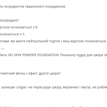
ть інгредієнтів тваринного походження.
 посередині?
дтінок починається з R.
починається з Y.
тами, ви маєте нейтральний підтон і ваш відтінок починається 
..
обить HD SKIN POWDER FOUNDATION Тональну пудру для шкіри о
омітний фініш і ефект другої шкіри".
лишає слідів і не пересушує шкіру, вирівнює і матує, не робл