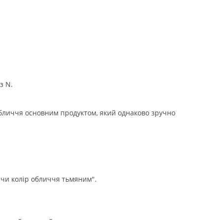
з N.
бличчя основним продуктом, який однаково зручно
ячи колір обличчя тьмяним".