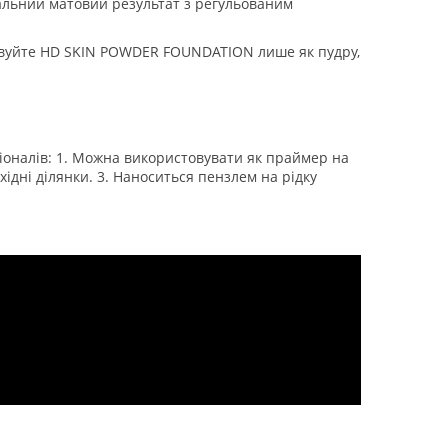
льний матовий результат з регульованим
вуйте HD SKIN POWDER FOUNDATION лише як пудру,
оналів: 1. Можна використовувати як праймер на
дні ділянки. 3. Наноситься пензлем на рідку