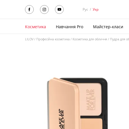
Рус
/
Укр
Косметика
Навчання Pro
Майстер-класи
LILOV
Професійна косметика
Косметика для обличчя
Пудра для о