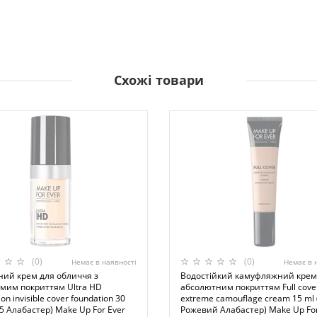
Схожі товари
(0)
(0)
Немає в наявності
Немає в 
ний крем для обличчя з
Водостійкий камуфляжний крем
мим покриттям Ultra HD
абсолютним покриттям Full cove
on invisible cover foundation 30
extreme camouflage cream 15 ml 
5 Алабастер) Make Up For Ever
Рожевий Алабастер) Make Up For