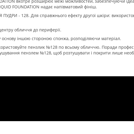
DATION вкотре розширює межі можливостей, забезпечуючи ідеа
 LIQUID FOUNDATION надає напівматовий фініш.
УДРИ - 128. Для справжнього ефекту другої шкіри: використо
центру обличчя до периферії.
у основу іншою стороною спонжа, розподіляючи матеріал.
користовуйте пензлик №128 по всьому обличчю. Поради професі
ушування пензлем №128, щоб розтушувати і покрити лише необхі