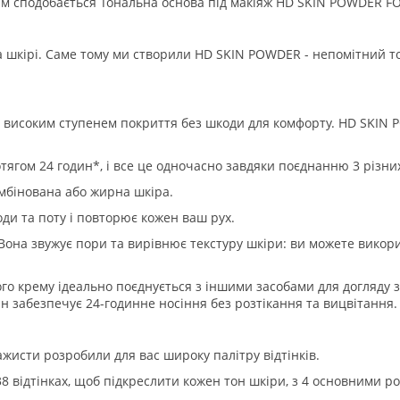
ам сподобається Тональна основа під макіяж HD SKIN POWDER 
а шкірі. Саме тому ми створили HD SKIN POWDER - непомітний 
з високим ступенем покриття без шкоди для комфорту. HD SKIN
тягом 24 годин*, і все це одночасно завдяки поєднанню 3 різни
мбінована або жирна шкіра.
ди та поту і повторює кожен ваш рух.
она звужує пори та вирівнює текстуру шкіри: ви можете викори
о крему ідеально поєднується з іншими засобами для догляду 
ін забезпечує 24-годинне носіння без розтікання та вицвітання.
ажисти розробили для вас широку палітру відтінків.
відтінках, щоб підкреслити кожен тон шкіри, з 4 основними родин