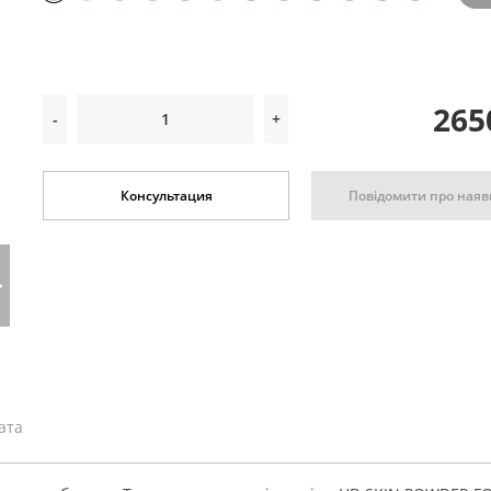
265
-
+
Повідомити про наяв
Консультация
ата