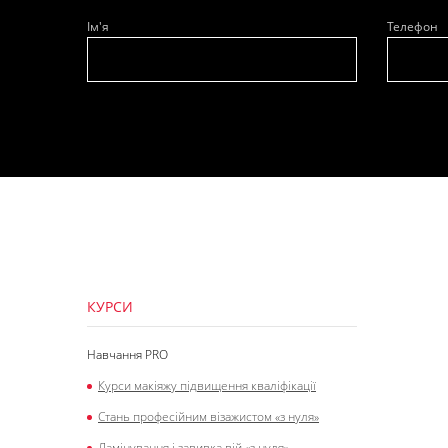
Ім'я
Телефон
КУРСИ
Навчання PRO
Курси макіяжу підвищення кваліфікації
Стань професійним візажистом «з нуля»
Ламінування і завивка вій «з нуля»