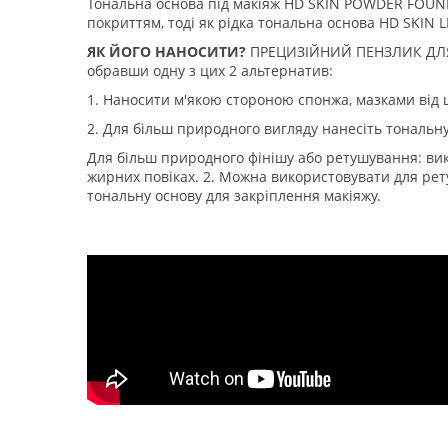
Тональна основа під макіяж HD SKIN POWDER FOUN
покриттям, тоді як рідка тональна основа HD SKIN
ЯК ЙОГО НАНОСИТИ?
ПРЕЦИЗІЙНИЙ ПЕНЗЛИК ДЛЯ П
обравши одну з цих 2 альтернатив:
1. Наносити м'якою стороною спонжа, мазками від 
2. Для більш природного вигляду нанесіть тональн
Для більш природного фінішу або ретушування: ви
жирних повіках. 2. Можна використовувати для рет
тональну основу для закріплення макіяжу.