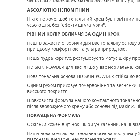
Якщо вам сподобалася матова оксамитова шкіра, в
АБСОЛЮТНО НЕПОМІТНИЙ
Ніхто не хоче, щоб тональний крем був помітним н
усього дня, без "ефекту штукатурки".
РІВНИЙ КОЛІР ОБЛИЧЧЯ ЗА ОДИН КРОК
Наші візажисти створили для вас тональну основу 
при цьому комфортною та ультраприродною.
Наша пудра коригує, розтушовує та матує шкіру про
HD SKIN POWDER для вас, якщо у вас нормальна, ко
Нова тональна основа HD SKIN POWDER стійка до во
Одним рухом приховує почервоніння та веснянки. В
високого покриття.
Шовковиста формула нашого компактного тональног
після зволожуючого крему або основи під макіяж. В
ПОКРАЩЕНА ФОРМУЛА
Оскільки кожен відтінок шкіри унікальний, наші віз
Наша нова компактна тональна основа доступна у 38 
півтонами (червоні, нейтральні та жовті).