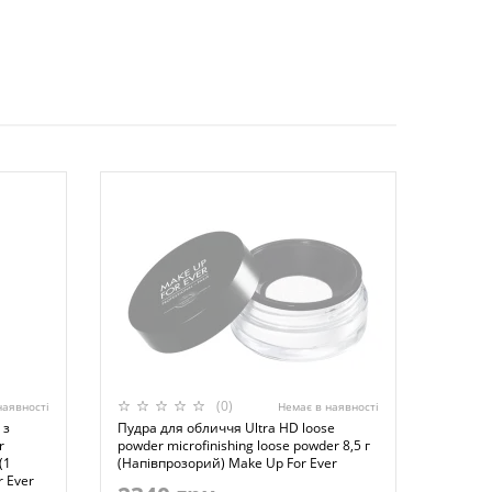
(0)
наявності
Немає в наявності
 з
Пудра для обличчя Ultra HD loose
r
powder microfinishing loose powder 8,5 г
(1
(Напівпрозорий) Make Up For Ever
 Ever