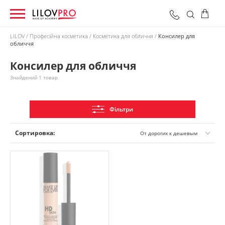
LILOV
Професійна косметика
Косметика для обличчя
Консилер для
обличчя
0 грн
Оформити замовлення
Разом:
Консилер для обличчя
Знайдений 1 товар
Фільтри
Сортировка:
От дорогих к дешевым