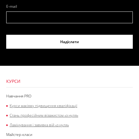
E-mail
Надіслати
КУРСИ
Навчання PRO
Курси макіяжу підвищення кваліфікації
Стань професійним візажистом «з нуля»
Ламінування і завивка вій «з нуля»
Майстер-класи