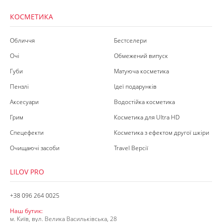
КОСМЕТИКА
Обличчя
Бестселери
Очі
Обмежений випуск
Губи
Матуюча косметика
Пензлі
Ідеї подарунків
Аксесуари
Водостійка косметика
Грим
Косметика для Ultra HD
Спецефекти
Косметика з ефектом другої шкіри
Очищаючі засоби
Travel Версії
LILOV PRO
+38 096 264 0025
Наш бутик:
м. Київ, вул. Велика Васильківська, 28