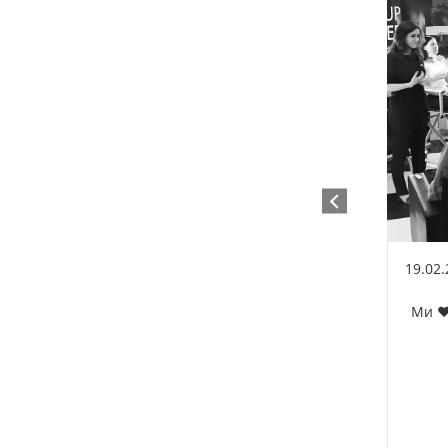
19.02
Ми ❤️