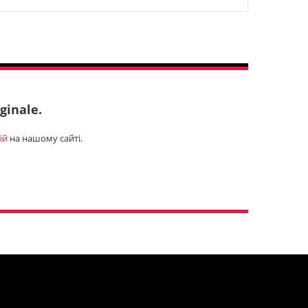
inale.
ій
на нашому сайті.