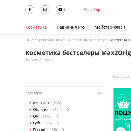
Рус
/
Укр
Косметика
Навчання Pro
Майстер-класи
LILOV
Професійна косметика
Косметика бестселери
Косметика бе
Косметика бестселеры Max2Orig
Знайдений 1 товар
Показано 1-
Категорія
Косметика
(299)
Обличчя
(194)
Очі
(142)
Губи
(68)
Пензлі
(105)