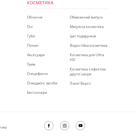
КОСМЕТИКА
Обличчя
Обмежений випуск
Очі
Матуюча косметика
Губи
Ідеї подарунків
Пензлі
Водостійка косметика
Аксесуари
Косметика для Ultra
HD
Грим
Косметика з ефектом
Спецефекти
другої шкіри
Очищаючі засоби
Travel Версії
Бестселери
говір