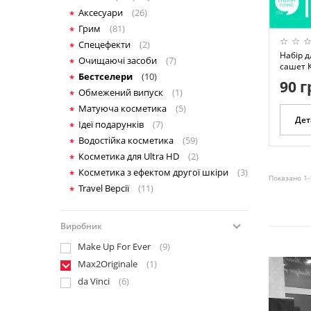
Аксесуари
(26)
Грим
(81)
Спецефекти
(2)
Набір д
Очищаючі засоби
(7)
сашет К
Бестселери
(10)
90 г
Обмежений випуск
(1)
Матуюча косметика
(5)
Дет
Ідеї подарунків
(7)
Водостійка косметика
(59)
Косметика для Ultra HD
(2)
Косметика з ефектом другої шкіри
(3)
Показано 1-
Travel Версії
(11)
Виробник
Make Up For Ever
(9)
Max2Originale
(1)
da Vinci
(6)