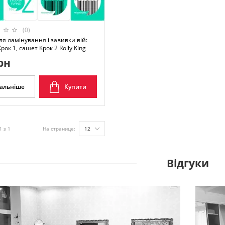
(0)
ля ламінування і завивки вій:
рок 1, сашет Крок 2 Rolly King
рн
альніше
Купити
1 з 1
На странице:
12
Відгуки