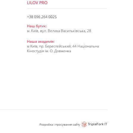
LILOV PRO
+38 096 264 0025
Наш бутик:
м. Київ, вул. Велика Васильківська, 28
Наша академія:
м Київ, пр. Берестейський, 44 Національна
Кіностудія ім. О. Довженка
Розробка і просування сайту