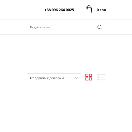
+38 096 264 0025
0 грн
0 грн
Оформити замовлення
Разом:
0 грн
Оформити замовлення
Разом:
От дорогих к дешевым