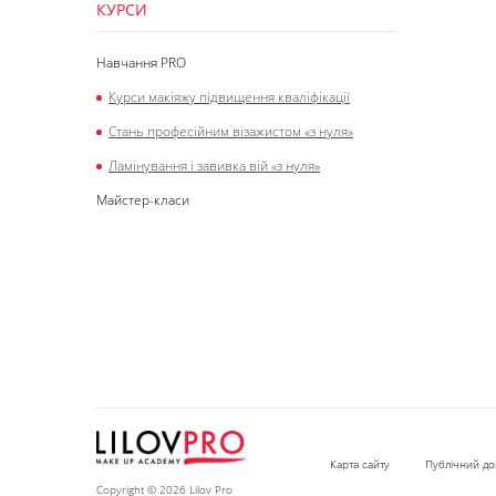
КУРСИ
Навчання PRO
Курси макіяжу підвищення кваліфікації
Стань професійним візажистом «з нуля»
Ламінування і завивка вій «з нуля»
Майстер-класи
Карта сайту
Публічний до
Copyright © 2026 Lilov Pro