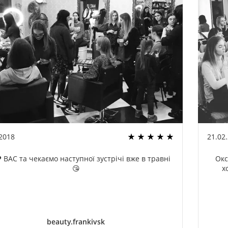
.2018
21.02
 ВАС та чекаємо наступної зустрічі вже в травні
Окс
😘
х
beauty.frankivsk