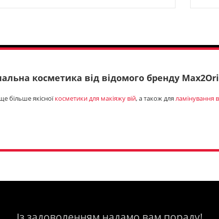
нальна косметика від відомого бренду Max2Orig
ще більше якісної
косметики для макіяжу вій
, а також для
ламінування в
Із задоволенням надамо вам пораду!