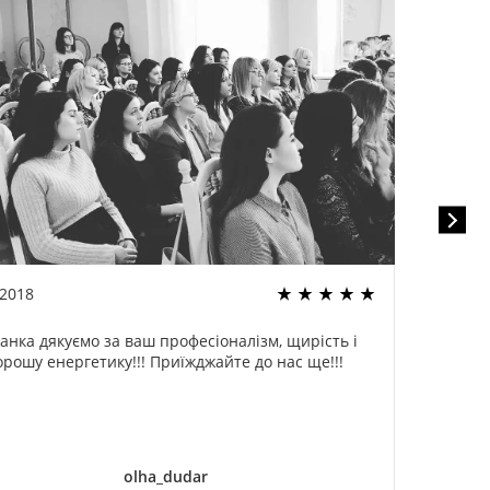
.2018
22.02
анка дякуємо за ваш професіоналізм, щирість і
Спа
орошу енергетику!!! Приїжджайте до нас ще!!!
оди
ог
дели
olha_dudar