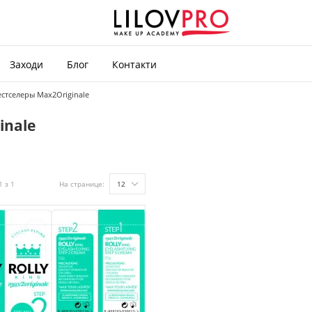
Заходи
Блог
Контакти
стселеры Max2Originale
inale
1 з 1
На странице:
12