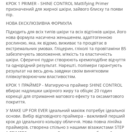
КРОК 1 PRIMER - SHINE CONTROL Mattifying Primer
призначений для жирної шкіри, зайвого блиску та появи
пір.
НОВА ЕКСКЛЮЗИВНА ФОРМУЛА
Підходить для всіх типів шкіри та всіх відтінків шкіри, його
нова формула насичена женьшенем, адаптогенною
рослиною, яка, як відомо, виживає та процвітає в
екстремальних умовах. Гліцерин, гліколі та провітаміни B5
забезпечують зволоження, м'якість та еластичність
шкіри. Сферичні пудри створюють кремоподібне відчуття
та однорідний результат. Нарешті, полімери гарантують
результат на весь день завдяки своїм винятковим
плівкоутворюючим властивостям.
КРОК 1 ПРАЙМЕР - Матируюча праймер SHINE CONTROL
вбирає надлишки шкірного жиру та обіцяє 20 годин
корекції для отримання матового ефекту та оксамитового
покриття.
У MAKE UP FOR EVER ідеальний макіяж потребує ідеальної
основи. Вибір відповідного праймера - важливий перший
крок до ідеального кольору обличчя. Нова повна лінійка
праймерів, створена спільно з нашими візажистами STEP