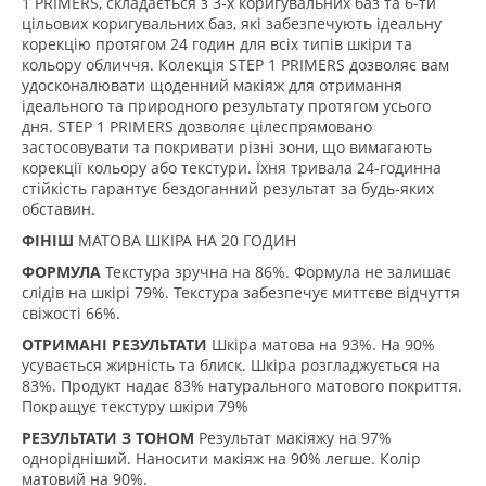
1 PRIMERS, складається з 3-х коригувальних баз та 6-ти
цільових коригувальних баз, які забезпечують ідеальну
корекцію протягом 24 годин для всіх типів шкіри та
кольору обличчя. Колекція STEP 1 PRIMERS дозволяє вам
удосконалювати щоденний макіяж для отримання
ідеального та природного результату протягом усього
дня. STEP 1 PRIMERS дозволяє цілеспрямовано
застосовувати та покривати різні зони, що вимагають
корекції кольору або текстури. Їхня тривала 24-годинна
стійкість гарантує бездоганний результат за будь-яких
обставин.
ФІНІШ
МАТОВА ШКІРА НА 20 ГОДИН
ФОРМУЛА
Текстура зручна на 86%. Формула не залишає
слідів на шкірі 79%. Текстура забезпечує миттєве відчуття
свіжості 66%.
ОТРИМАНІ РЕЗУЛЬТАТИ
Шкіра матова на 93%. На 90%
усувається жирність та блиск. Шкіра розгладжується на
83%. Продукт надає 83% натурального матового покриття.
Покращує текстуру шкіри 79%
РЕЗУЛЬТАТИ З ТОНОМ
Результат макіяжу на 97%
однорідніший. Наносити макіяж на 90% легше. Колір
матовий на 90%.