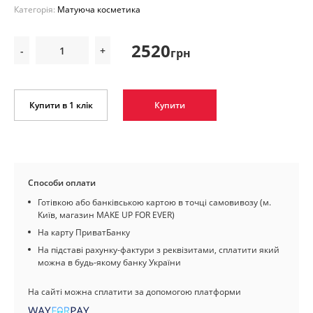
Категорія:
Матуюча косметика
2520
-
+
грн
Купити в 1 клік
Купити
Способи оплати
Готівкою або банківською картою в точці самовивозу (м.
Київ, магазин MAKE UP FOR EVER)
На карту ПриватБанку
На підставі рахунку-фактури з реквізитами, сплатити який
можна в будь-якому банку України
На сайті можна сплатити за допомогою платформи