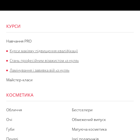
КУРСИ
Навчання PRO
Курси макіяжу підвищення кваліфікації
Стань професійним візажистом «з нуля»
Ламінування і завивка вій «з нуля»
Майстер-класи
КОСМЕТИКА
Обличчя
Бестселери
Очі
Обмежений випуск
Губи
Матуюча косметика
Пензлі
Ідеї подарунків