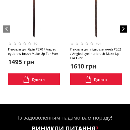
(0)
(0)
Пензель для брів #270 / Angled
Пензель для підводки очей #262
eyebrow brush Make Up For Ever
/ Angled eyeliner brush Make Up
For Ever
1495 грн
1610 грн
Купити
Купити
Із задоволенням надамо вам пораду!
ВИНИКЛИ ПИТАННЯ
?