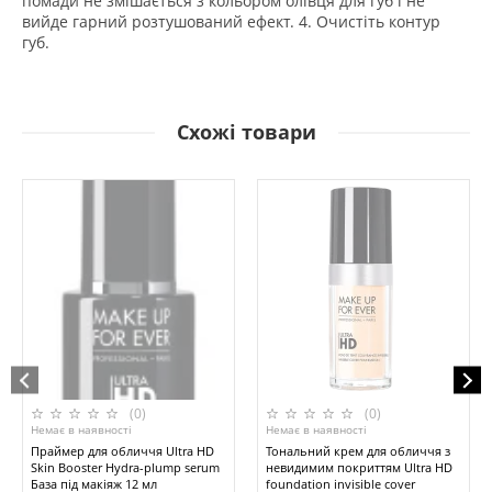
помади не змішається з кольором олівця для губ і не
вийде гарний розтушований ефект. 4. Очистіть контур
губ.
Схожі товари
(0)
(0)
Немає в наявності
Немає в наявності
Праймер для обличчя Ultra HD
Тональний крем для обличчя з
Skin Booster Hydra-plump serum
невидимим покриттям Ultra HD
База під макіяж 12 мл
foundation invisible cover