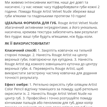
Ми живемо інтенсивним життям, наші дні довгі та
насичені, і у нас немає часу підфарбовувати губи кожні 2
години. Помада Rouge Artist Velvet Nude збереже ваші
губи м'якими та гладенькими протягом 10 годин!
ІДЕАЛЬНА ФОРМУЛА ДЛЯ ГУБ.
Rouge Artist Velvet Nude
збагачений активними інгредієнтами, а його унікальна,
насичена, кремова текстура забезпечить вам результат
без пудри: ваші губи будуть м'якшими, ніж будь-коли.
ЯК ЇЇ ВИКОРИСТОВУВАТИ?
Класичний спосіб:
1. Закріпіть ковпачок на тильній
стороні помади. 2. Нанесіть Rouge Artist на центр
верхньої губи, повторюючи лук купідона. 3. Нанесіть
Rouge Artist від кожного зовнішнього куточка до центру
верхньої губи. 4. Переверніть Rouge Artist, щоб
використати загострену частину ковпачка для додання
точності результату.
Ефект омбре:
1. Ретельно окресліть губи олівцем Artist
Color Pencil відтінку темнішого за помаду, щоб ретельно
окреслити їх. 2. Нанесіть Rouge Artist Velvet Nude на
центр губ. 3. Професійно і точно розтушуйте помаду
кінчиками пальців або пензликом для губ, доки колір