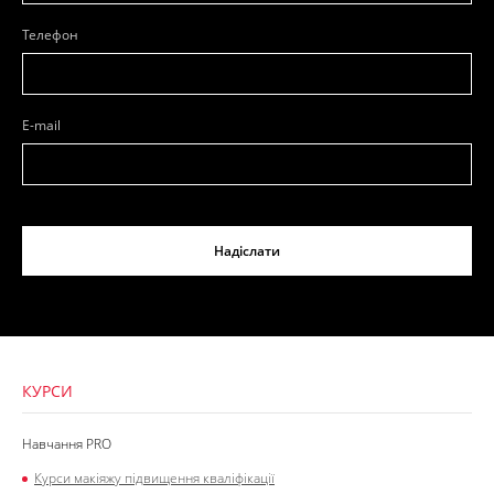
Телефон
E-mail
Надіслати
КУРСИ
Навчання PRO
Курси макіяжу підвищення кваліфікації