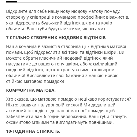
Відкрийте для себе нашу нову нюдову матову помаду,
створену у співпраці з командою професійних візажистів,
яка підкреслить будь-який відтінок шкіри та колір
обличчя. Ваші губи будуть м'якими, як оксамит.
7 СПІЛЬНО СТВОРЕНИХ НЮДОВИХ ВІДТІНКІВ.
Наша команда візажистів створила ці 7 відтінків матової
помади, щоб підкреслити всі тони та відтінки шкіри. Ви
можете обрати класичний нюдовий відтінок, який
пасуватиме до вашого тону шкіри, або ж сміливіший
нюдовий відтінок, що контрастуватиме з кольором
обличчя! Висловлюйте свої бажання з нашою новою
стійкою матовою помадою!
КОМФОРТНА МАТОВА.
Хто сказав, що матовою помадою нецікаво користуватися?
Ніхто: завдяки гіалуроновій кислоті! Ми додали цей
активний інгредієнт до нашої матової помади, щоб
забезпечити вам 6 годин зволоження. Ваші губи стануть
оксамитово м'якими та виглядатимуть повнішими.
10-ГОДИННА СТІЙКІСТЬ.