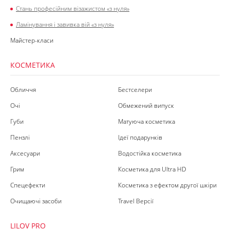
Стань професійним візажистом «з нуля»
Ламінування і завивка вій «з нуля»
Майстер-класи
КОСМЕТИКА
Обличчя
Бестселери
Очі
Обмежений випуск
Губи
Матуюча косметика
Пензлі
Ідеї подарунків
Аксесуари
Водостійка косметика
Грим
Косметика для Ultra HD
Спецефекти
Косметика з ефектом другої шкіри
Очищаючі засоби
Travel Версії
LILOV PRO