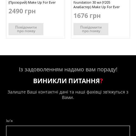
(Прозорий) Make Up For Ever
foundation 30 мл (Y205
Алабастер) Make Up For Ever
2490 грн
1676 грн
Повідомити
Повідомити
про появу
про появу
Із задоволенням надамо вам пораду!
ВИНИКЛИ ПИТАННЯ
?
Залиште Ваші контактні дані та наші фахівці зв'яжуться з
Вами.
Ім'я