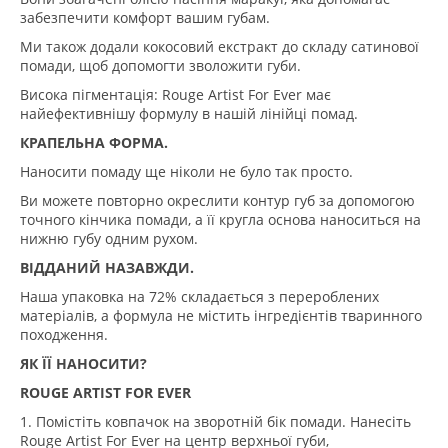
забезпечити комфорт вашим губам.
Ми також додали кокосовий екстракт до складу сатинової
помади, щоб допомогти зволожити губи.
Висока пігментація: Rouge Artist For Ever має
найефективнішу формулу в нашій лінійці помад.
КРАПЕЛЬНА ФОРМА.
Наносити помаду ще ніколи не було так просто.
Ви можете повторно окреслити контур губ за допомогою
точного кінчика помади, а її кругла основа наноситься на
нижню губу одним рухом.
ВІДДАНИЙ НАЗАВЖДИ.
Наша упаковка на 72% складається з перероблених
матеріалів, а формула не містить інгредієнтів тваринного
походження.
ЯК ЇЇ НАНОСИТИ?
ROUGE ARTIST FOR EVER
1. Помістіть ковпачок на зворотній бік помади. Нанесіть
Rouge Artist For Ever на центр верхньої губи,