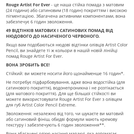
Rouge Artist For Ever
- це наша стійка помада з матовим
(24 години) або сатиновим (18 годин) покриттям і високою
пігментацією. Збагачена активними компонентами, вона
забезпечує 6 годин зволоження.
49 ВІДТІНКІВ МАТОВИХ І САТИНОВИХ ПОМАД ВІД
НЮДОВОГО ДО НАСИЧЕНОГО ЧЕРВОНОГО.
Якщо вам подобаються нюдові відтінки олівців Artist Color
Pencil, ви знайдете ті ж кольори в нашій новій лінійці
помад Rouge Artist For Ever.
ВОНА ЗРОБИТЬ ВСЕ!
Стійкий: ви можете носити його щонайменше 16 годин*.
Не потребує підфарбовування, адже вона водостійка (для
сатинового покриття), водонепроникна і не розтікається
(для матового покриття). Для ще більшої стійкості ви
можете використовувати Rouge Artist For Ever з олівцем
для губ Artist Color Pencil Extreme.
Зволоження: незалежно від того, чи шукаєте ви матовий
або сатиновий фініш, обидві формули мають кремову
текстуру і забезпечують 6 годин зволоження**.
Вони збагачені олією насіння маракуї, яка допомагає