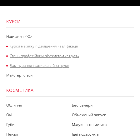
КУРСИ
Навчання PRO
Курси макіяжу підвищення кваліфікації
Стань професійним візажистом «з нуля»
Ламінування і завивка вій «з нуля»
Майстер-класи
КОСМЕТИКА
Обличчя
Бестселери
Очі
Обмежений випуск
Губи
Матуюча косметика
Пензлі
Ідеї подарунків