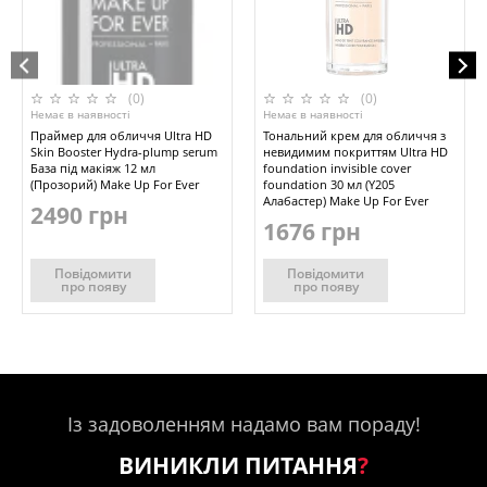
(0)
(0)
Немає в наявності
Немає в наявності
Праймер для обличчя Ultra HD
Тональний крем для обличчя з
Skin Booster Hydra-plump serum
невидимим покриттям Ultra HD
База під макіяж 12 мл
foundation invisible cover
(Прозорий) Make Up For Ever
foundation 30 мл (Y205
Алабастер) Make Up For Ever
2490 грн
1676 грн
Повідомити
Повідомити
про появу
про появу
Із задоволенням надамо вам пораду!
ВИНИКЛИ ПИТАННЯ
?