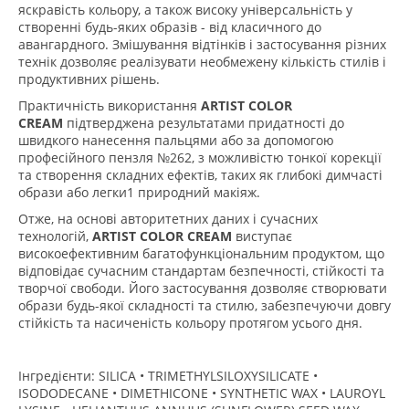
яскравість кольору, а також високу універсальність у
створенні будь-яких образів - від класичного до
авангардного. Змішування відтінків і застосування різних
технік дозволяє реалізувати необмежену кількість стилів і
продуктивних рішень.
Практичність використання
ARTIST COLOR
CREAM
підтверджена результатами придатності до
швидкого нанесення пальцями або за допомогою
професійного пензля №262, з можливістю тонкої корекції
та створення складних ефектів, таких як глибокі димчасті
образи або легки1 природний макіяж.
Отже, на основі авторитетних даних і сучасних
технологій,
ARTIST COLOR CREAM
виступає
високоефективним багатофункціональним продуктом, що
відповідає сучасним стандартам безпечності, стійкості та
творчої свободи. Його застосування дозволяє створювати
образи будь-якої складності та стилю, забезпечуючи довгу
стійкість та насиченість кольору протягом усього дня.
Інгредієнти: ​SILICA • TRIMETHYLSILOXYSILICATE •
ISODODECANE • DIMETHICONE • SYNTHETIC WAX • LAUROYL