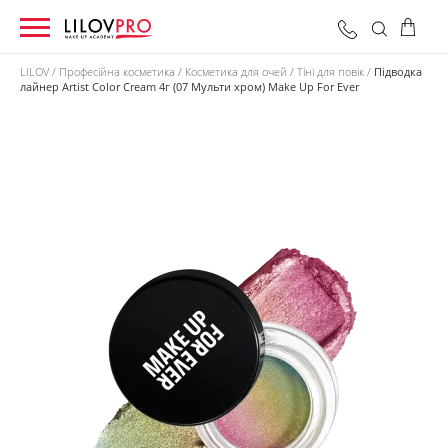
LILOV
Професійна косметика
Косметика для очей
Тіні для повік
Підводка
лайнер Artist Color Cream 4г (07 Мульти хром) Make Up For Ever
0 грн
Оформити замовлення
Разом: