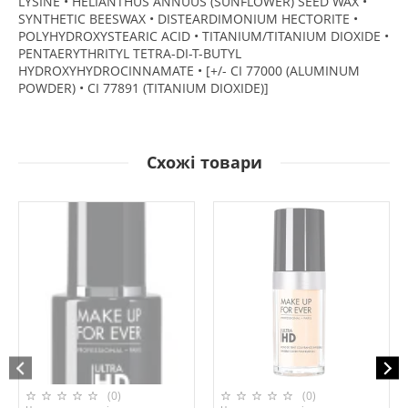
LYSINE • HELIANTHUS ANNUUS (SUNFLOWER) SEED WAX •
SYNTHETIC BEESWAX • DISTEARDIMONIUM HECTORITE •
POLYHYDROXYSTEARIC ACID • TITANIUM/TITANIUM DIOXIDE •
PENTAERYTHRITYL TETRA-DI-T-BUTYL
HYDROXYHYDROCINNAMATE • [+/- CI 77000 (ALUMINUM
POWDER) • CI 77891 (TITANIUM DIOXIDE)]​
Схожі товари
(0)
(0)