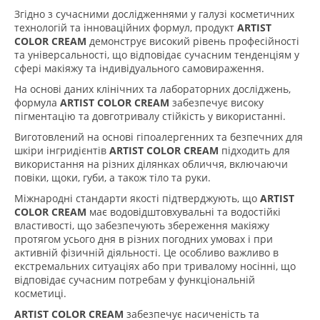
Згідно з сучасними дослідженнями у галузі косметичних
технологій та інноваційних формул, продукт
ARTIST
COLOR CREAM
демонструє високий рівень професійності
та універсальності, що відповідає сучасним тенденціям у
сфері макіяжу та індивідуального самовираження.
На основі даних клінічних та лабораторних досліджень,
формула
ARTIST COLOR CREAM
забезпечує високу
пігментацію та довготривалу стійкість у використанні.
Виготовлений на основі гіпоалергенних та безпечних для
шкіри інгридієнтів
ARTIST COLOR CREAM
підходить для
використання на різних ділянках обличчя, включаючи
повіки, щоки, губи, а також тіло та руки.
Міжнародні стандарти якості підтверджують, що
ARTIST
COLOR CREAM
має водовідштовхувальні та водостійкі
властивості, що забезпечують збереження макіяжу
протягом усього дня в різних погодних умовах і при
активній фізичній діяльності. Це особливо важливо в
екстремальних ситуаціях або при тривалому носінні, що
відповідає сучасним потребам у функціональній
косметиці.
ARTIST COLOR CREAM
забезпечує насиченість та