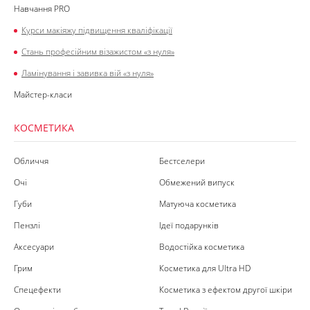
Навчання PRO
Курси макіяжу підвищення кваліфікації
Стань професійним візажистом «з нуля»
Ламінування і завивка вій «з нуля»
Майстер-класи
КОСМЕТИКА
Обличчя
Бестселери
Очі
Обмежений випуск
Губи
Матуюча косметика
Пензлі
Ідеї подарунків
Аксесуари
Водостійка косметика
Грим
Косметика для Ultra HD
Спецефекти
Косметика з ефектом другої шкіри