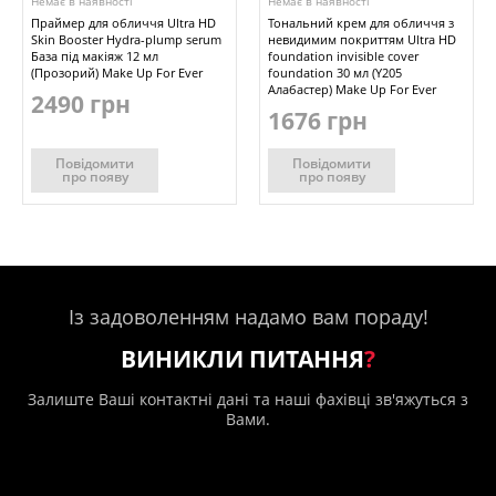
Немає в наявності
Немає в наявності
Праймер для обличчя Ultra HD
Тональний крем для обличчя з
Skin Booster Hydra-plump serum
невидимим покриттям Ultra HD
База під макіяж 12 мл
foundation invisible cover
(Прозорий) Make Up For Ever
foundation 30 мл (Y205
Алабастер) Make Up For Ever
2490 грн
1676 грн
Повідомити
Повідомити
про появу
про появу
Із задоволенням надамо вам пораду!
ВИНИКЛИ ПИТАННЯ
?
Залиште Ваші контактні дані та наші фахівці зв'яжуться з
Вами.