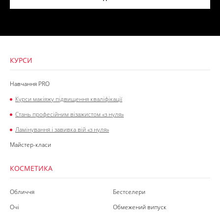
КУРСИ
Навчання PRO
Курси макіяжу підвищення кваліфікації
Стань професійним візажистом «з нуля»
Ламінування і завивка вій «з нуля»
Майстер-класи
КОСМЕТИКА
Обличчя
Бестселери
Очі
Обмежений випуск