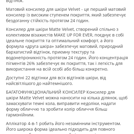
відтінок.
Матовий консилер для шкіри Velvet - це перший матовий
консилер із високим ступенем покриття, який забезпечує
бездоганну стійкість протягом 24 годин.
Консилер для шкіри Matte Velvet, створений спільно з
колективом візажистів MAKE UP FOR EVER, поєднує в собі
ідеальне покриття та оптимальний комфорт, а його
формула «друга шкіра» забезпечує матовий, природний
бархатистий відтінок, приємну текстуру та
водонепроникність протягом 24 годин. Його концентрація
пігментів 26% забезпечує як покриття, так і легкість для
використання на всій особі або більш конкретно.
Доступні 22 відтінки для всіх відтінків шкіри, від
найсвітлішого до найтемнішого.
БАГАТОФУНКЦІОНАЛЬНИЙ КОНСИЛЕР Консилер для
шкіри Matte Velvet можна наносити на кілька ділянок, щоб
замаскувати темні кола, виправити недоліки, надати
форму обличчю та зробити колір обличчя більш
гармонійним.
Аплікатор 4-в-1 робить його незамінним інструментом.
Його широка форма ідеально підходить для повного