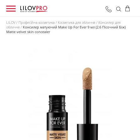
LILOV
Професійна косметика
Косметика для обличчя
Консилер для
обличчя
Консилер матуючий Make Up For Ever 9 мл (2.6 Пісочний Біж)
Matte velvet skin concealer
0 грн
Оформити замовлення
Разом: