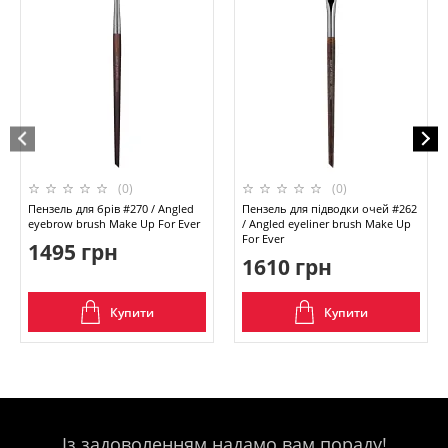
(0)
(0)
Пензель для брів #270 / Angled
Пензель для підводки очей #262
eyebrow brush Make Up For Ever
/ Angled eyeliner brush Make Up
For Ever
1495 грн
1610 грн
Купити
Купити
Із задоволенням надамо вам пораду!