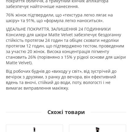
покриття обличчя, а трикутний кінчик аплікатора
забезпечує найточніше нанесення.
76% жінок підтвердили, що «текстура легко лягає на
шкіру» та 91%, що «формула легко наноситься».
ІДЕАЛЬНЕ ПОКРИТТЯ, ЗАЛИШЕННЯ 24 ГОДИННИКИ
Консилер для шкіри Matte Velvet забезпечує бездоганну
стійкість протягом 24 годин та обіцяє сховати недоліки
протягом 12 годин, що підтверджено тестом, проведеним
за участю 20 жінок. Висока концентрація пігменту
становить 26% (порівняно з 15% у рідкої основи для шкіри
Matte Velvet).
Від робочих буднів до «виходу у світ», від зустрічей до
вечірок з друзями, з ранку до вечора, він ефективний
вдень та вночі, стійкий до води, поту, вологості і не
вимагає виправлення макіяжу.
Схожі товари