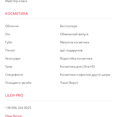
Майстер-класи
КОСМЕТИКА
Обличчя
Бестселери
Очі
Обмежений випуск
Губи
Матуюча косметика
Пензлі
Ідеї подарунків
Аксесуари
Водостійка косметика
Грим
Косметика для Ultra HD
Спецефекти
Косметика з ефектом другої шкіри
Очищаючі засоби
Travel Версії
LILOV PRO
+38 096 264 0025
Наш бутик: