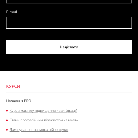
E-mail
Надіслати
КУРСИ
Навчання PRO
Курси макіяжу підвищення кваліфікації
Стань професійним візажистом «з нуля»
Ламінування і завивка вій «з нуля»