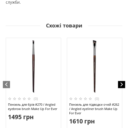
служби.
Схожі товари
(0)
(0)
Пензель для брів #270 / Angled
Пензель для підводки очей #262
eyebrow brush Make Up For Ever
/ Angled eyeliner brush Make Up
For Ever
1495 грн
1610 грн