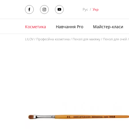
Рус
/
Укр
Косметика
Навчання Pro
Майстер-класи
LILOV
Професійна косметика
Пензлі для макіяжу
Пензлі для очей