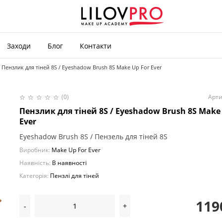
Заходи
Блог
Контакти
Пензлик для тіней 8S / Eyeshadow Brush 8S Make Up For Ever
(0)
Арти
Пензлик для тіней 8S / Eyeshadow Brush 8S Make
Ever
Eyeshadow Brush 8S / Пензель для тіней 8S
Виробник:
Make Up For Ever
Наявність:
В наявності
Категорія:
Пензлі для тіней
119
-
+