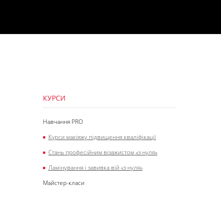
КУРСИ
Навчання PRO
Курси макіяжу підвищення кваліфікації
Стань професійним візажистом «з нуля»
Ламінування і завивка вій «з нуля»
Майстер-класи