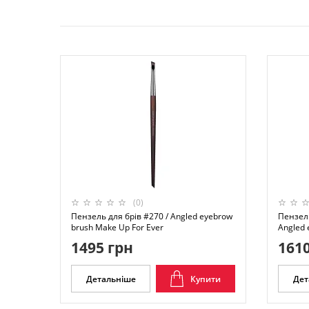
(0)
Пензель для брів #270 / Angled eyebrow
Пензель
brush Make Up For Ever
Angled 
1495 грн
1610
Детальніше
Купити
Дет