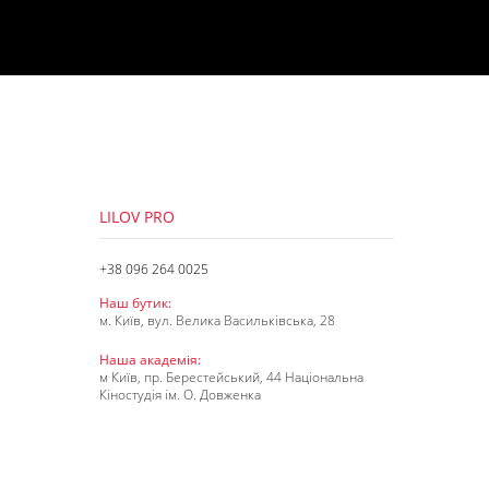
LILOV PRO
+38 096 264 0025
Наш бутик:
м. Київ, вул. Велика Васильківська, 28
Наша академія:
м Київ, пр. Берестейський, 44 Національна
Кіностудія ім. О. Довженка