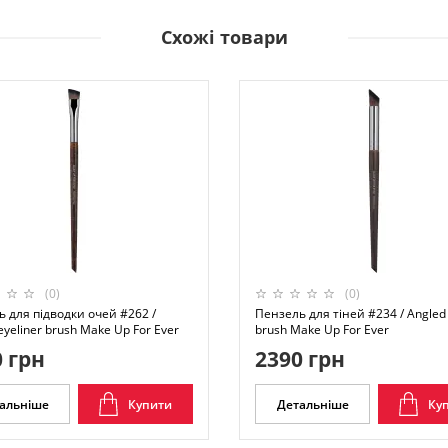
Схожі товари
(0)
(0)
 для підводки очей #262 /
Пензель для тіней #234 / Angled
eyeliner brush Make Up For Ever
brush Make Up For Ever
 грн
2390 грн
альніше
Купити
Детальніше
Ку