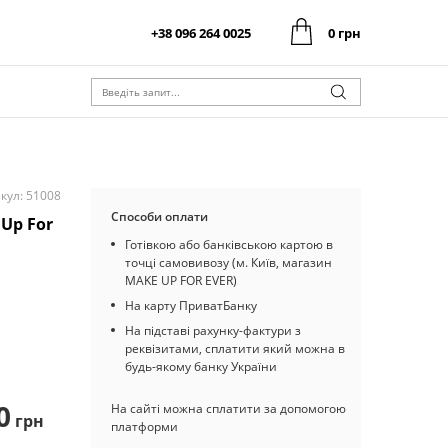
+38 096 264 0025
0 грн
0 грн
Оформити замовлення
Разом:
0 грн
Оформити замовлення
Разом:
кул: 51008
Способи оплати
 Up For
Готівкою або банківською картою в
точці самовивозу (м. Київ, магазин
MAKE UP FOR EVER)
На карту ПриватБанку
На підставі рахунку-фактури з
реквізитами, сплатити який можна в
будь-якому банку України
0
На сайті можна сплатити за допомогою
грн
платформи