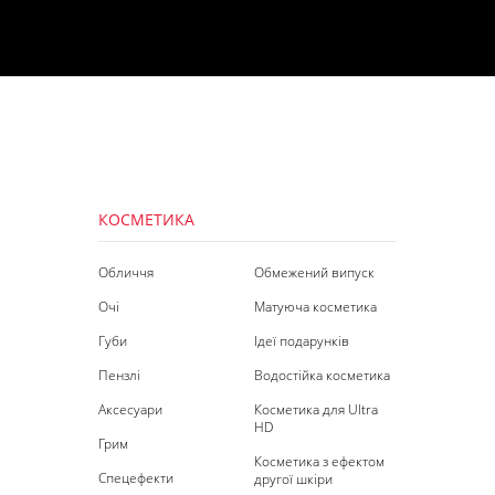
КОСМЕТИКА
Обличчя
Обмежений випуск
Очі
Матуюча косметика
Губи
Ідеї подарунків
Пензлі
Водостійка косметика
Аксесуари
Косметика для Ultra
HD
Грим
Косметика з ефектом
Спецефекти
другої шкіри