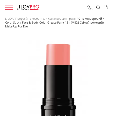
LILOV
Професійна косметика
Косметика для гриму
Стік кольоровий /
Color Stick / Face & Body Color Grease Paint 15 г (M802 Свіжий рожевий)
Make Up For Ever
0 грн
Оформити замовлення
Разом: