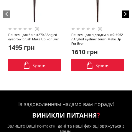
(0)
(0)
Пензель для брів #270 / Angled
Пензель для підводки очей #262
eyebrow brush Make Up For Ever
/ Angled eyeliner brush Make Up
For Ever
1495 грн
1610 грн
Купити
Купити
Із задоволенням надамо вам пораду!
ВИНИКЛИ ПИТАННЯ
?
Залиште Ваші контактні дані та наші фахівці зв'яжуться з
Вами.