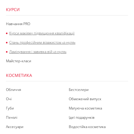
КУРСИ
Навчання PRO
Курси макіяжу підвищення кваліфікації
Стань професійним візажистом «з нуля»
Ламінування і завивка вій «з нуля»
Майстер-класи
КОСМЕТИКА
Обличчя
Бестселери
Очі
Обмежений випуск
Губи
Матуюча косметика
Пензлі
Ідеї подарунків
Аксесуари
Водостійка косметика