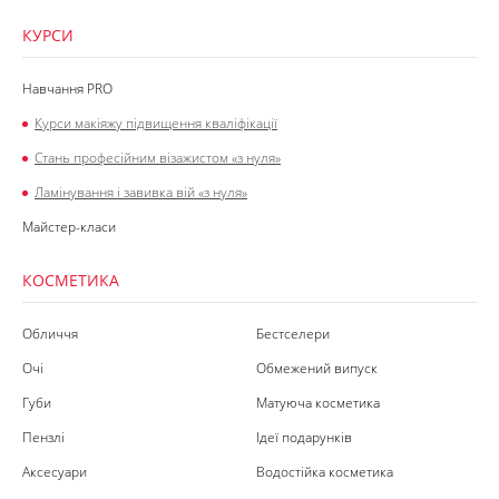
КУРСИ
Навчання PRO
Курси макіяжу підвищення кваліфікації
Стань професійним візажистом «з нуля»
Ламінування і завивка вій «з нуля»
Майстер-класи
КОСМЕТИКА
Обличчя
Бестселери
Очі
Обмежений випуск
Губи
Матуюча косметика
Пензлі
Ідеї подарунків
Аксесуари
Водостійка косметика