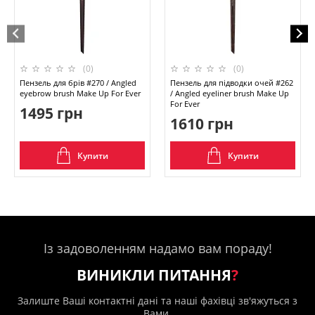
(0)
(0)
Пензель для брів #270 / Angled
Пензель для підводки очей #262
eyebrow brush Make Up For Ever
/ Angled eyeliner brush Make Up
For Ever
1495 грн
1610 грн
Купити
Купити
Із задоволенням надамо вам пораду!
ВИНИКЛИ ПИТАННЯ
?
Залиште Ваші контактні дані та наші фахівці зв'яжуться з
Вами.