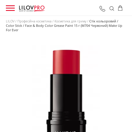
LILOV
Професійна косметика
Косметика для гриму
Стік кольоровий /
Color Stick / Face & Body Color Grease Paint 15 г (M704 Червоний) Make Up
For Ever
0 грн
Оформити замовлення
Разом: