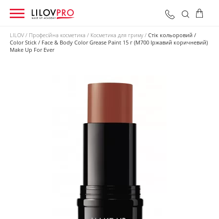
LILOV
Професійна косметика
Косметика для гриму
Стік кольоровий /
Color Stick / Face & Body Color Grease Paint 15 г (M700 Іржавий коричневий)
Make Up For Ever
0 грн
Оформити замовлення
Разом: