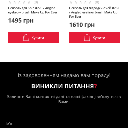
(0)
(0)
Пензель для брів #270 / Angled
Пензель для підводки очей #262
eyebrow brush Make Up For Ever
/ Angled eyeliner brush Make Up
For Ever
1495 грн
1610 грн
Купити
Купити
Із задоволенням надамо вам пораду!
ВИНИКЛИ ПИТАННЯ
?
Залиште Ваші контактні дані та наші фахівці зв'яжуться з
Вами.
Ім'я