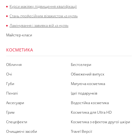
Курси макіяжу підвищення кваліфікації
Стань професійним візажистом «з нуля»
Ламінування і завивка вій «з нуля»
Майстер-класи
КОСМЕТИКА
Обличчя
Бестселери
Очі
Обмежений випуск
Губи
Матуюча косметика
Пензлі
Ідеї подарунків
Аксесуари
Водостійка косметика
Грим
Косметика для Ultra HD
Спецефекти
Косметика з ефектом другої шкіри
Очищаючі засоби
Travel Версії