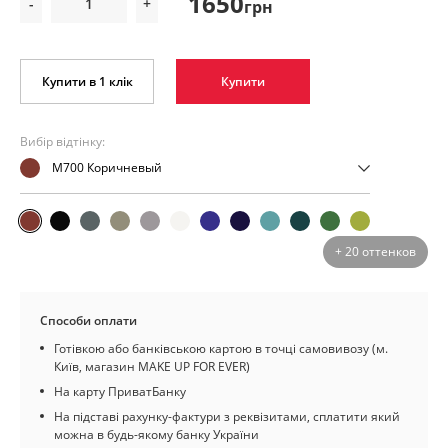
1650
-
+
грн
Купити в 1 клік
Купити
Вибір відтінку:
M700 Коричневый
+ 20 оттенков
Способи оплати
Готівкою або банківською картою в точці самовивозу (м.
Київ, магазин MAKE UP FOR EVER)
На карту ПриватБанку
На підставі рахунку-фактури з реквізитами, сплатити який
можна в будь-якому банку України