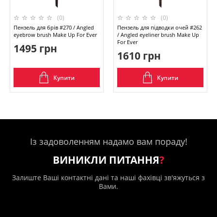
(0)
(0)
Пензель для брів #270 / Angled
Пензель для підводки очей #262
eyebrow brush Make Up For Ever
/ Angled eyeliner brush Make Up
For Ever
1495 грн
1610 грн
Купити
Купити
Із задоволенням надамо вам пораду!
ВИНИКЛИ ПИТАННЯ
?
Залиште Ваші контактні дані та наші фахівці зв'яжуться з
Вами.