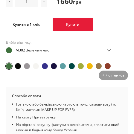
1660
-
+
грн
Купити в 1 клік
Купити
Вибір відтінку:
M302 Зеленый лист
+ 7 оттенков
Способи оплати
Готівкою або банківською картою в точці самовивозу (м.
Київ, магазин MAKE UP FOR EVER)
На карту ПриватБанку
На підставі рахунку-фактури з реквізитами, сплатити який
можна в будь-якому банку України