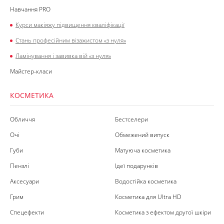
Навчання PRO
Курси макіяжу підвищення кваліфікації
Стань професійним візажистом «з нуля»
Ламінування і завивка вій «з нуля»
Майстер-класи
КОСМЕТИКА
Обличчя
Бестселери
Очі
Обмежений випуск
Губи
Матуюча косметика
Пензлі
Ідеї подарунків
Аксесуари
Водостійка косметика
Грим
Косметика для Ultra HD
Спецефекти
Косметика з ефектом другої шкіри