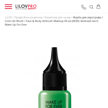
LILOV
Професійна косметика
Косметика для гриму
Фарба для аерографа /
Color Air Brush / Face & Body Airbrush Makeup 60 мл (M302 Зелений лист)
Make Up For Ever
0 грн
Оформити замовлення
Разом: