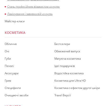
Стань професійним візажистом «з нуля»
Ламінування і завивка вій «з нуля»
Майстер-класи
КОСМЕТИКА
Обличчя
Бестселери
Очі
Обмежений випуск
Губи
Матуюча косметика
Пензлі
Ідеї подарунків
Аксесуари
Водостійка косметика
Грим
Косметика для Ultra HD
Спецефекти
Косметика з ефектом другої шкіри
Очищаючі засоби
Travel Версії