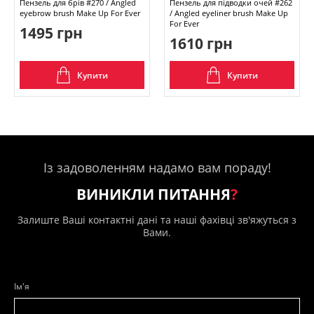
Пензель для брів #270 / Angled
Пензель для підводки очей #262
eyebrow brush Make Up For Ever
/ Angled eyeliner brush Make Up
For Ever
1495 грн
1610 грн
Купити
Купити
Із задоволенням надамо вам пораду!
ВИНИКЛИ ПИТАННЯ
?
Залиште Ваші контактні дані та наші фахівці зв'яжуться з
Вами.
Ім'я