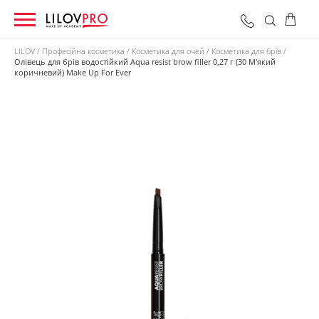
LILOV
Професійна косметика
Косметика для очей
Косметика для брів
Олівець для брів водостійкий Aqua resist brow filler 0,27 г (30 М'який
коричневий) Make Up For Ever
0 грн
Оформити замовлення
Разом: