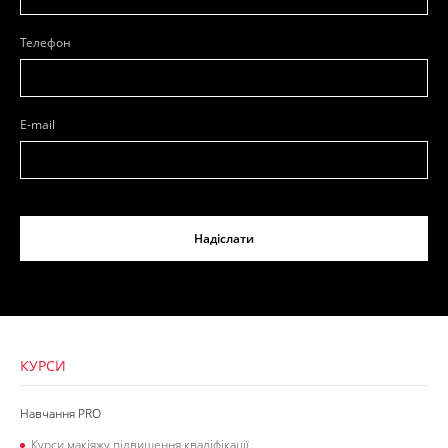
Телефон
E-mail
Надіслати
КУРСИ
Навчання PRO
Курси макіяжу підвищення кваліфікації