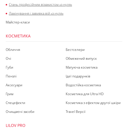
Стань професійним візажистом «з нуля»
Ламінування і завивка вій «з нуля»
Майстер-класи
КОСМЕТИКА
Обличчя
Бестселери
Очі
Обмежений випуск
Губи
Матуюча косметика
Пензлі
Ідеї подарунків
Аксесуари
Водостійка косметика
Грим
Косметика для Ultra HD
Спецефекти
Косметика з ефектом другої шкіри
Очищаючі засоби
Travel Версії
LILOV PRO