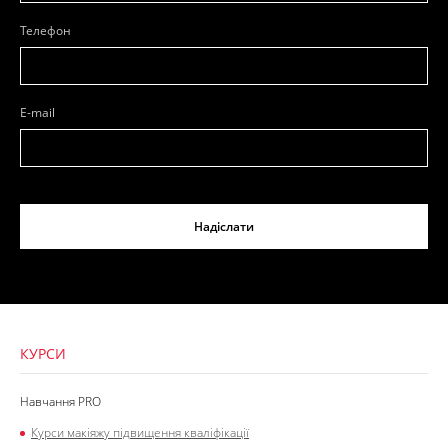
Телефон
E-mail
Надіслати
КУРСИ
Навчання PRO
Курси макіяжу підвищення кваліфікації