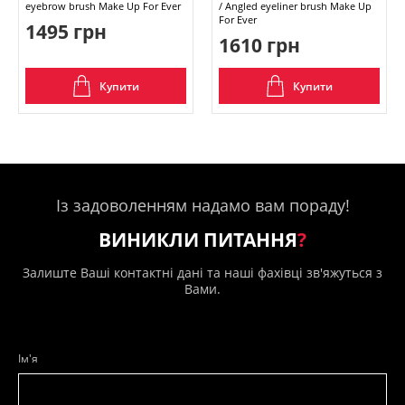
eyebrow brush Make Up For Ever
/ Angled eyeliner brush Make Up
For Ever
1495 грн
1610 грн
Купити
Купити
Із задоволенням надамо вам пораду!
ВИНИКЛИ ПИТАННЯ
?
Залиште Ваші контактні дані та наші фахівці зв'яжуться з
Вами.
Ім'я