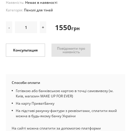
Наявність:
Немає в наявності
Категорія:
Пензлі для тіней
1550
-
+
грн
Повідомити про
Консультация
наявність
Способи оплати
Готівкою або банківською картою в точці самовивозу (м.
Київ, магазин MAKE UP FOR EVER)
На карту ПриватБанку
На підставі рахунку-фактури з реквізитами, сплатити який
можна в будь-якому банку України
На сайті можна сплатити за допомогою платформи