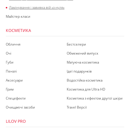
Ламінування і завивка вій «з нуля»
Майстер-класи
КОСМЕТИКА
Обличчя
Бестселери
Очі
Обмежений випуск
Губи
Матуюча косметика
Пензлі
Ідеї подарунків
Аксесуари
Водостійка косметика
Грим
Косметика для Ultra HD
Спецефекти
Косметика з ефектом другої шкіри
Очищаючі засоби
Travel Версії
LILOV PRO