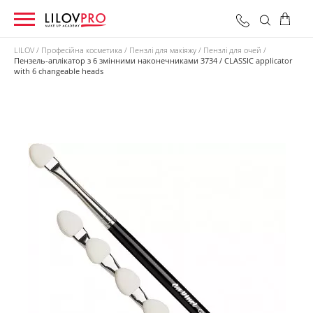
LILOV
Професійна косметика
Пензлі для макіяжу
Пензлі для очей
Пензель-аплікатор з 6 змінними наконечниками 3734 / CLASSIC applicator
with 6 changeable heads
0 грн
Оформити замовлення
Разом: