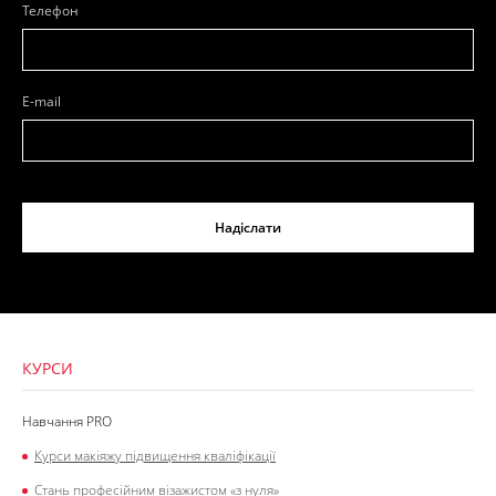
Телефон
E-mail
Надіслати
КУРСИ
Навчання PRO
Курси макіяжу підвищення кваліфікації
Стань професійним візажистом «з нуля»