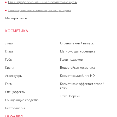
Стань профессиональным визажистом «с нуля»
Ламинирование и завивка ресниц «с нуля»
Мастер-классы
КОСМЕТИКА
Лицо
Ограниченный выпуск
Глаза
Матирующая косметика
Губы
Идеи подарков
Кисти
Водостойкая косметика
Аксессуары
Косметика для Ultra HD
Грим
Косметика с эффектом второй
кожи
Спецэффекты
Travel Версии
Очищающие средства
Бестселлеры
LILOV PRO