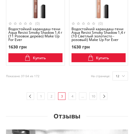
(0)
(0)
Водостойкий карандаш-тени
Водостойкий карандаш-тени
Aqua Resist Smoky Shadow 1,4 г
Aqua Resist Smoky Shadow 1,4 г
(11 Розовое дерево) Make Up
(10 Светлый золотисто -
For Ever
розовый) Make Up For Ever
1630 грн
1630 грн
Купить
Купить
Показано 37-54 из 172
На странице:
12
1
2
3
4
...
10
Отзывы