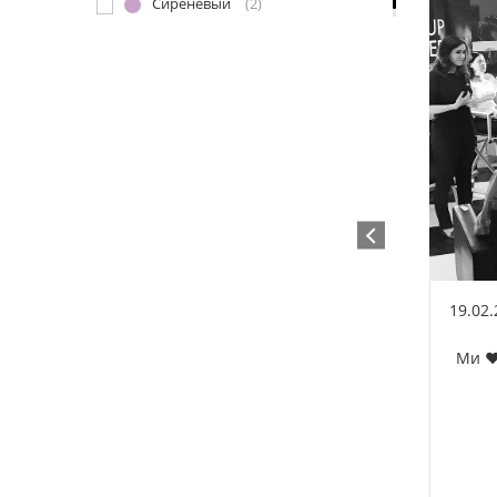
Сиреневый
(2)
19.02
Ми ❤️