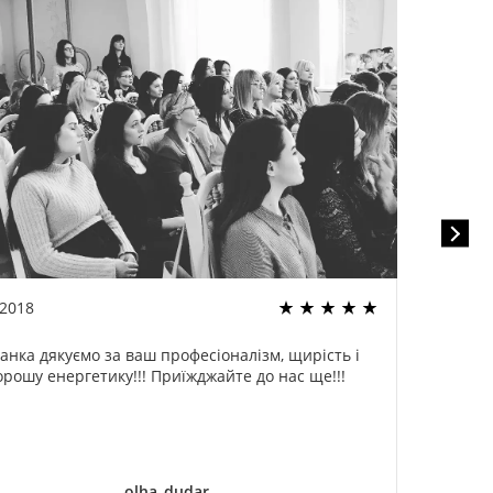
.2018
22.02
анка дякуємо за ваш професіоналізм, щирість і
Спа
орошу енергетику!!! Приїжджайте до нас ще!!!
оди
ог
дели
olha_dudar