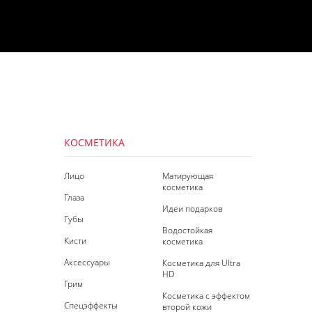
КОСМЕТИКА
Лицо
Матирующая
косметика
Глаза
Идеи подарков
Губы
Водостойкая
Кисти
косметика
Аксессуары
Косметика для Ultra
HD
Грим
Косметика с эффектом
Спецэффекты
второй кожи