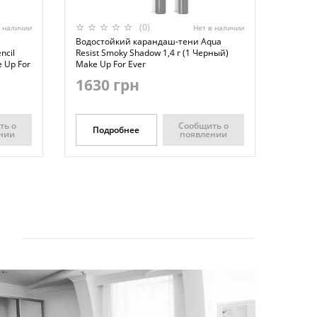
(0)
в наличии
Нет в наличии
Водостойкий карандаш-тени Aqua
ncil
Resist Smoky Shadow 1,4 г (1 Черный)
 Up For
Make Up For Ever
1630 грн
ть о
Сообщить о
Подробнее
нии
появлении