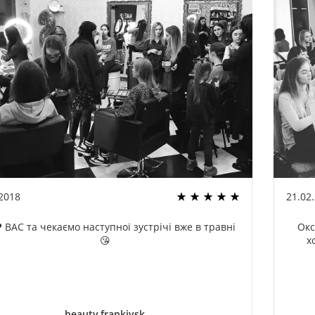
.2018
21.02
 ВАС та чекаємо наступної зустрічі вже в травні
Окс
😘
х
beauty.frankivsk