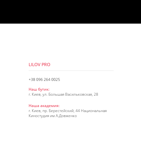
LILOV PRO
+38 096 264 0025
Наш бутик:
г. Киев, ул. Большая Васильковская, 28
Наша академия:
г. Киев, пр. Берестейский, 44 Национальная
Киностудия им А.Довженко