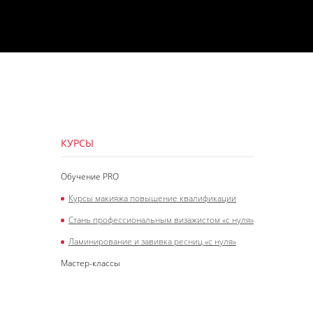
КУРСЫ
Обучение PRO
Курсы макияжа повышение квалификации
Стань профессиональным визажистом «с нуля»
Ламинирование и завивка ресниц «с нуля»
Мастер-классы