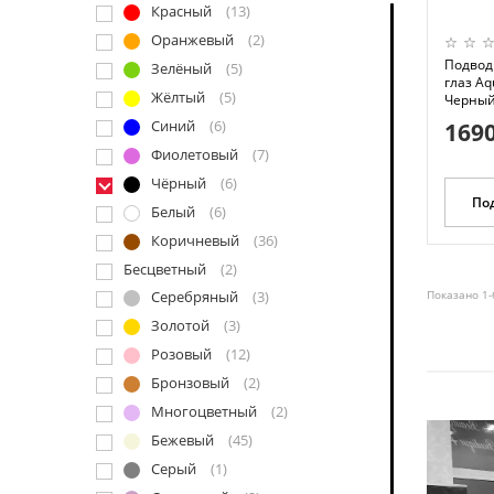
Красный
(13)
Оранжевый
(2)
Подвод
Зелёный
(5)
глаз Aq
Жёлтый
(5)
Черный)
Синий
(6)
1690
Фиолетовый
(7)
Чёрный
(6)
По
Белый
(6)
Коричневый
(36)
Бесцветный
(2)
Показано 1-
Серебряный
(3)
Золотой
(3)
Розовый
(12)
Бронзовый
(2)
Многоцветный
(2)
Бежевый
(45)
Серый
(1)