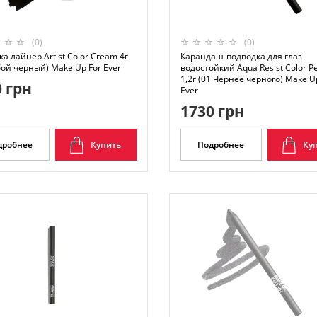
(0)
(0)
а лайнер Artist Color Cream 4г
Карандаш-подводка для глаз
ой черный) Make Up For Ever
водостойкий Aqua Resist Color Pe
1,2г (01 Чернее черного) Make U
 грн
Ever
1730 грн
дробнее
Купить
Подробнее
Ку