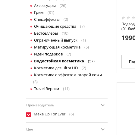
Аксессуары
(26)
Грим
(81)
Спецэффекты
(2)
Подводк
Очищающие средства
(7)
(01 Люб
Бестселлеры
(10)
1990
Ограниченный выпуск
(1)
Матирующая косметика
(5)
Идеи подарков
(7)
Водостойкая косметика
(57)
По
Косметика для Ultra HD
(2)
Косметика с эффектом второй кожи
(3)
Travel Версии
(11)
Производитель
Make Up For Ever
(6)
Цвет