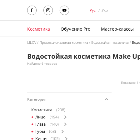
Рус
/
Укр
Косметика
Обучение Pro
Мастер-классы
LILOV
Профессиональная косметика
Водостойкая косметика
Водо
Водостойкая косметика Make Up 
Найдено 6 товаров
Показано 1-
Категория
Косметика
(298)
Лицо
(194)
Глаза
(140)
Губы
(68)
Кисти
(105)