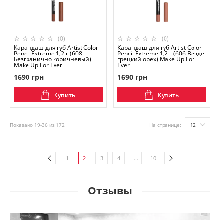
(0)
(0)
Карандаш для губ Artist Color
Карандаш для губ Artist Color
Pencil Extreme 1,2 г (608
Pencil Extreme 1,2 г (606 Везде
Безгранично коричневый)
грецкий орех) Make Up For
Make Up For Ever
Ever
1690 грн
1690 грн
Купить
Купить
Показано 19-36 из 172
На странице:
12
1
2
3
4
...
10
Отзывы